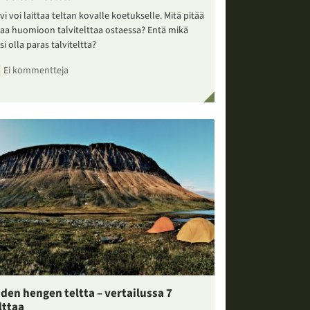
vi voi laittaa teltan kovalle koetukselle. Mitä pitää
taa huomioon talvitelttaa ostaessa? Entä mikä
si olla paras talviteltta?
Ei kommentteja
den hengen teltta – vertailussa 7
lttaa