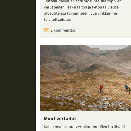
Telttailu talvella vaatii olosuhteisiin sopivien
varusteiden lisäksi taitoa ja tietoa talvisissa
olosuhteissa toimimiseen. Lue vinkkimme
talvitelttailuun.
2 kommenttia
Muut vertailut
Katso myös muut vertailumme. Sivuilta löydät