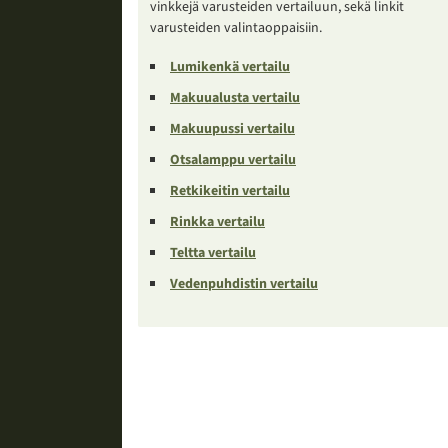
vinkkejä varusteiden vertailuun, sekä linkit
varusteiden valintaoppaisiin.
Lumikenkä vertailu
Makuualusta vertailu
Makuupussi vertailu
Otsalamppu vertailu
Retkikeitin vertailu
Rinkka vertailu
Teltta vertailu
Vedenpuhdistin vertailu