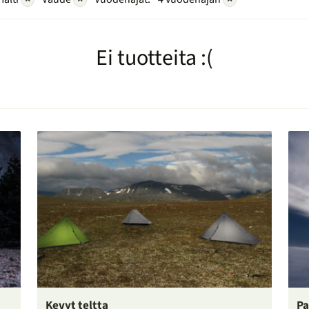
Ei tuotteita :(
Kevyt teltta
Pa