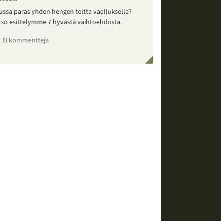
ussa paras yhden hengen teltta vaellukselle?
tso esittelymme 7 hyvästä vaihtoehdosta.
Ei kommentteja