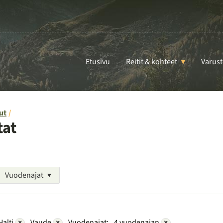
Etusivu
Reitit & kohteet
Varust
ut
tat
Vuodenajat
Halti
×
Vaude
×
Vuodenajat:
4 vuodenajan
×