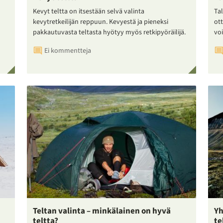
Kevyt teltta on itsestään selvä valinta
Tal
kevytretkeilijän reppuun. Kevyestä ja pieneksi
ot
pakkautuvasta teltasta hyötyy myös retkipyöräilijä.
voi
Ei kommentteja
Teltan valinta – minkälainen on hyvä
Yh
teltta?
te