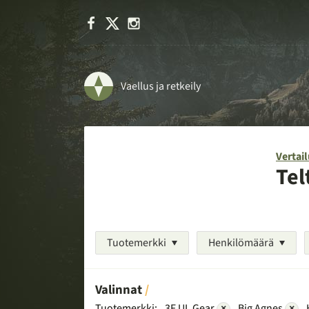
Facebook
X
Instagram
Vaellus ja retkeily
Vertail
Tel
Tuotemerkki
Henkilömäärä
Valinnat
Tuotemerkki:
3F UL Gear
×
Big Agnes
×