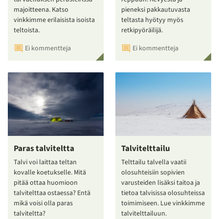
majoitteena. Katso
pieneksi pakkautuvasta
vinkkimme erilaisista isoista
teltasta hyötyy myös
teltoista.
retkipyöräilijä.
Ei kommentteja
Ei kommentteja
Paras talviteltta
Talvitelttailu
Talvi voi laittaa teltan
Telttailu talvella vaatii
kovalle koetukselle. Mitä
olosuhteisiin sopivien
pitää ottaa huomioon
varusteiden lisäksi taitoa ja
talvitelttaa ostaessa? Entä
tietoa talvisissa olosuhteissa
mikä voisi olla paras
toimimiseen. Lue vinkkimme
talviteltta?
talvitelttailuun.