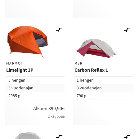
Lisää
Lis
vertailuun
ver
MARMOT
MSR
Limelight 3P
Carbon Reflex 1
3 hengen
1 hengen
3 vuodenajan
3 vuodenajan
2985 g
790 g
Alkaen 399,90€
2 kauppaa
Lisää
Lis