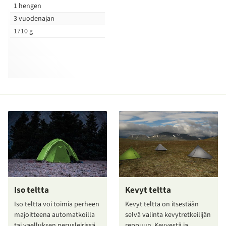
1 hengen
3 vuodenajan
1710 g
Iso teltta
Kevyt teltta
Iso teltta voi toimia perheen
Kevyt teltta on itsestään
majoitteena automatkoilla
selvä valinta kevytretkeilijän
tai vaelluksen perusleirissä
reppuun. Kevyestä ja