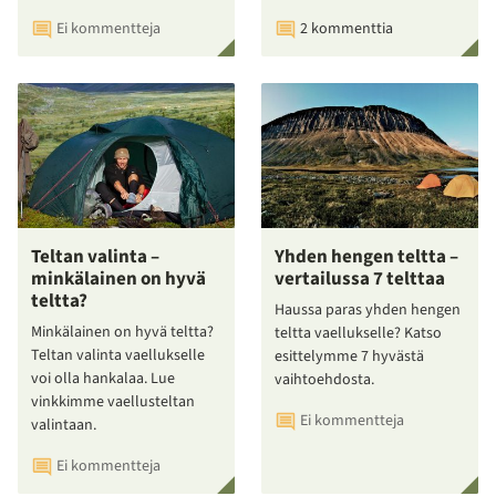
Ei kommentteja
2 kommenttia
Teltan valinta –
Yhden hengen teltta –
minkälainen on hyvä
vertailussa 7 telttaa
teltta?
Haussa paras yhden hengen
Minkälainen on hyvä teltta?
teltta vaellukselle? Katso
Teltan valinta vaellukselle
esittelymme 7 hyvästä
voi olla hankalaa. Lue
vaihtoehdosta.
vinkkimme vaellusteltan
Ei kommentteja
valintaan.
Ei kommentteja