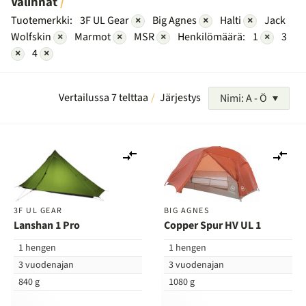
Valinnat
Tuotemerkki:
3F UL Gear
×
Big Agnes
×
Halti
×
Jack
Wolfskin
×
Marmot
×
MSR
×
Henkilömäärä:
1
×
3
×
4
×
Vertailussa 7 telttaa
Järjestys
Nimi: A - Ö
Lisää
Lis
vertailuun
ver
3F UL GEAR
BIG AGNES
Lanshan 1 Pro
Copper Spur HV UL 1
1 hengen
1 hengen
3 vuodenajan
3 vuodenajan
840 g
1080 g