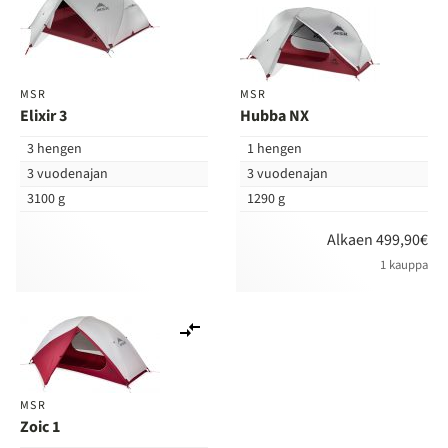
vertailuun
ver
MSR
MSR
Elixir 3
Hubba NX
3 hengen
1 hengen
3 vuodenajan
3 vuodenajan
3100 g
1290 g
Alkaen 499,90€
1 kauppa
Lisää
vertailuun
MSR
Zoic 1