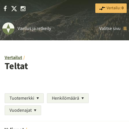
Facebook
X
Instagram
Vertailu:
0
Vaellus ja retkeily
Valitse sivu
Vertailut
Teltat
Tuotemerkki
Henkilömäärä
Vuodenajat