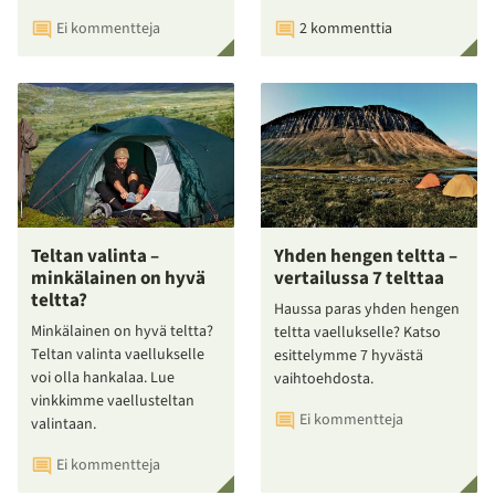
Ei kommentteja
2 kommenttia
Teltan valinta –
Yhden hengen teltta –
minkälainen on hyvä
vertailussa 7 telttaa
teltta?
Haussa paras yhden hengen
Minkälainen on hyvä teltta?
teltta vaellukselle? Katso
Teltan valinta vaellukselle
esittelymme 7 hyvästä
voi olla hankalaa. Lue
vaihtoehdosta.
vinkkimme vaellusteltan
Ei kommentteja
valintaan.
Ei kommentteja