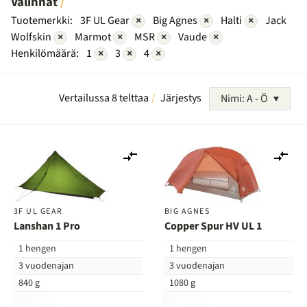
Valinnat
Tuotemerkki:
3F UL Gear
×
Big Agnes
×
Halti
×
Jack
Wolfskin
×
Marmot
×
MSR
×
Vaude
×
Henkilömäärä:
1
×
3
×
4
×
Vertailussa 8 telttaa
Järjestys
Nimi: A - Ö
Lisää
Lis
vertailuun
ver
3F UL GEAR
BIG AGNES
Lanshan 1 Pro
Copper Spur HV UL 1
1 hengen
1 hengen
3 vuodenajan
3 vuodenajan
840 g
1080 g