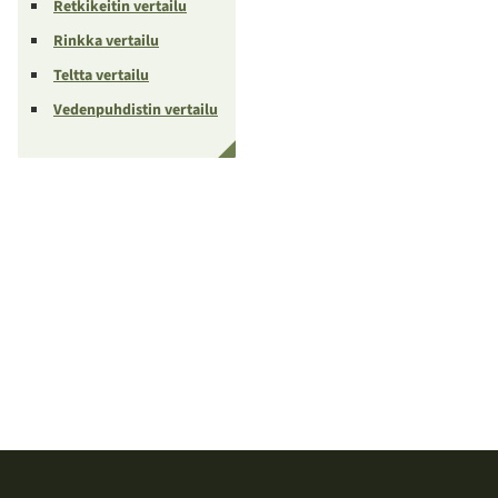
Retkikeitin vertailu
Rinkka vertailu
Teltta vertailu
Vedenpuhdistin vertailu