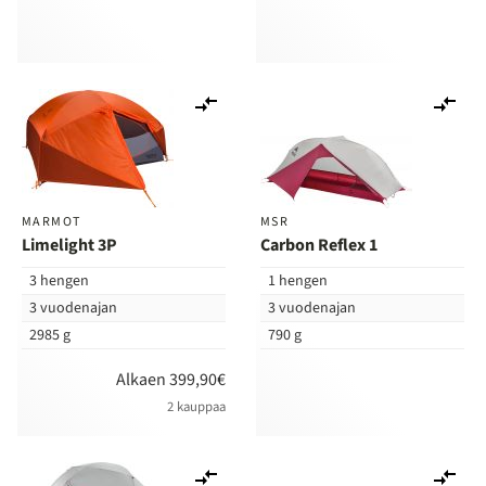
Lisää
Lis
vertailuun
ver
MARMOT
MSR
Limelight 3P
Carbon Reflex 1
3 hengen
1 hengen
3 vuodenajan
3 vuodenajan
2985 g
790 g
Alkaen 399,90€
2 kauppaa
Lisää
Lis