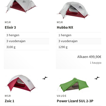
vertailuun
ver
MSR
MSR
Elixir 3
Hubba NX
3 hengen
1 hengen
3 vuodenajan
3 vuodenajan
3100 g
1290 g
Alkaen 499,90€
1 kauppa
Lisää
Lis
vertailuun
ver
MSR
VAUDE
Zoic 1
Power Lizard SUL 2-3P