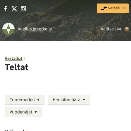
Facebook
X
Instagram
Vertailu:
0
Vaellus ja retkeily
Valitse sivu
Vertailut
Teltat
Tuotemerkki
Henkilömäärä
Vuodenajat