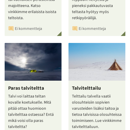
majoitteena. Katso
pieneksi pakkautuvasta
vinkkimme erilaisista isoista
teltasta hyötyy myös
teltoista.
retkipyöräilijä.
Ei kommentteja
Ei kommentteja
Paras talviteltta
Talvitelttailu
Talvi voi laittaa teltan
Telttailu talvella vaatii
kovalle koetukselle. Mitä
olosuhteisiin sopivien
pitää ottaa huomioon
varusteiden lisäksi taitoa ja
talvitelttaa ostaessa? Entä
tietoa talvisissa olosuhteissa
mikä voisi olla paras
toimimiseen. Lue vinkkimme
talviteltta?
talvitelttailuun.