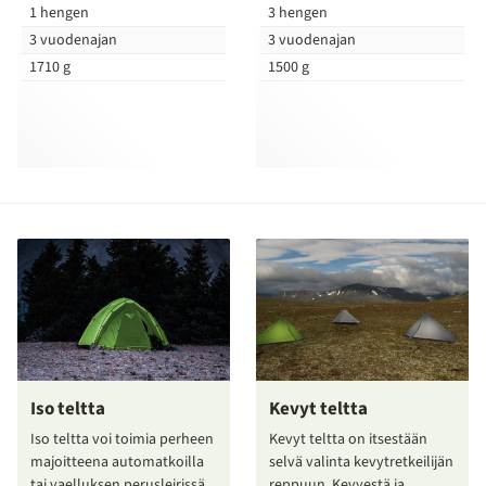
1 hengen
3 hengen
3 vuodenajan
3 vuodenajan
1710 g
1500 g
Iso teltta
Kevyt teltta
Iso teltta voi toimia perheen
Kevyt teltta on itsestään
majoitteena automatkoilla
selvä valinta kevytretkeilijän
tai vaelluksen perusleirissä
reppuun. Kevyestä ja