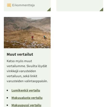
Ei kommentteja
Muut vertailut
Katso myös muut
vertailumme. Sivuilta löydät
vinkkejä varusteiden
vertailuun, sekä linkit
varusteiden valintaoppaisiin.
Lumikenkä vertailu
Makuualusta vertailu
Makuupussi vertailu