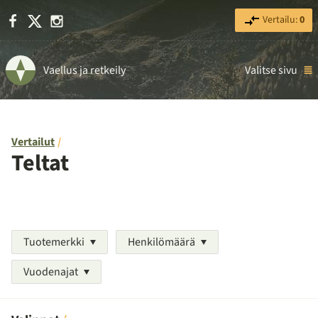
Facebook
X
Instagram
Vertailu:
0
Vaellus ja retkeily
Valitse sivu
Vertailut
Teltat
Tuotemerkki
Henkilömäärä
Vuodenajat