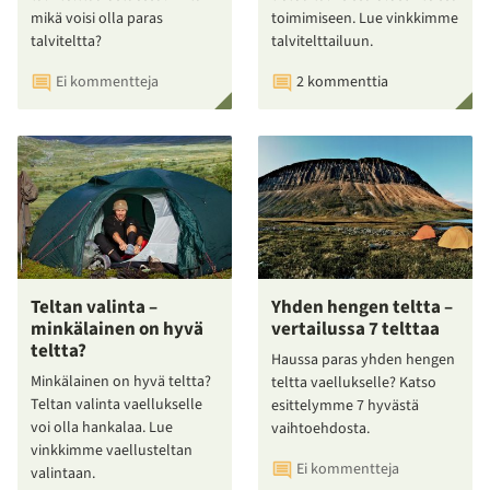
mikä voisi olla paras
toimimiseen. Lue vinkkimme
talviteltta?
talvitelttailuun.
Ei kommentteja
2 kommenttia
Teltan valinta –
Yhden hengen teltta –
minkälainen on hyvä
vertailussa 7 telttaa
teltta?
Haussa paras yhden hengen
Minkälainen on hyvä teltta?
teltta vaellukselle? Katso
Teltan valinta vaellukselle
esittelymme 7 hyvästä
voi olla hankalaa. Lue
vaihtoehdosta.
vinkkimme vaellusteltan
Ei kommentteja
valintaan.