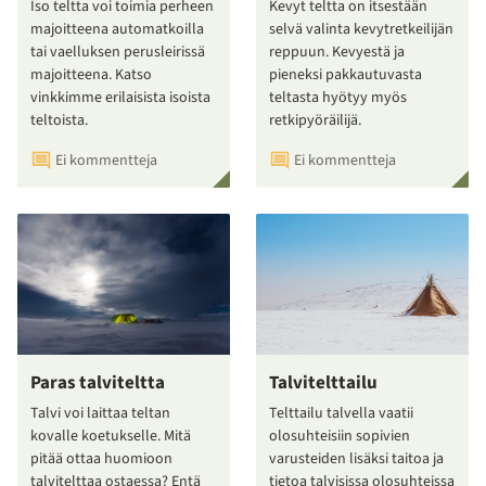
Iso teltta voi toimia perheen
Kevyt teltta on itsestään
majoitteena automatkoilla
selvä valinta kevytretkeilijän
tai vaelluksen perusleirissä
reppuun. Kevyestä ja
majoitteena. Katso
pieneksi pakkautuvasta
vinkkimme erilaisista isoista
teltasta hyötyy myös
teltoista.
retkipyöräilijä.
Ei kommentteja
Ei kommentteja
Paras talviteltta
Talvitelttailu
Talvi voi laittaa teltan
Telttailu talvella vaatii
kovalle koetukselle. Mitä
olosuhteisiin sopivien
pitää ottaa huomioon
varusteiden lisäksi taitoa ja
talvitelttaa ostaessa? Entä
tietoa talvisissa olosuhteissa