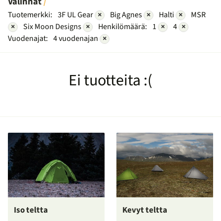
Valinnat
Tuotemerkki:
3F UL Gear
×
Big Agnes
×
Halti
×
MSR
×
Six Moon Designs
×
Henkilömäärä:
1
×
4
×
Vuodenajat:
4 vuodenajan
×
Ei tuotteita :(
Iso teltta
Kevyt teltta