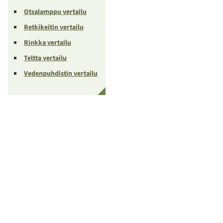
Otsalamppu vertailu
Retkikeitin vertailu
Rinkka vertailu
Teltta vertailu
Vedenpuhdistin vertailu