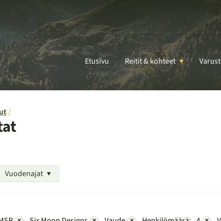
Etusivu
Reitit & kohteet
Varust
ut
tat
Vuodenajat
MSR
×
Six Moon Designs
×
Vaude
×
Henkilömäärä:
4
×
V