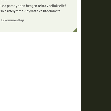
ussa paras yhden hengen teltta vaellukselle?
tso esittelymme 7 hyvästä vaihtoehdosta.
Ei kommentteja