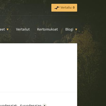
Vertailu:
0
eet
Vertailut
Kertomukset
Blogi
uodenajat:
4 vuodenajan
×