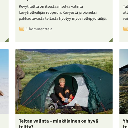
Kevyt teltta on itsestään selvä valinta
Tal
kevytretkeilijän reppuun. Kevyestä ja pieneksi
ot
pakkautuvasta teltasta hyötyy myös retkipyöräilijä.
voi
Ei kommentteja
Teltan valinta – minkälainen on hyvä
Yh
teltta?
te