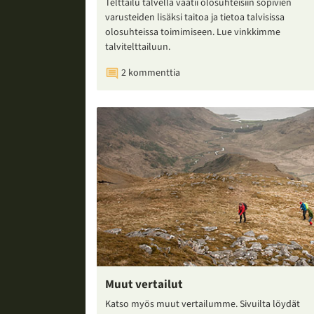
Telttailu talvella vaatii olosuhteisiin sopivien
varusteiden lisäksi taitoa ja tietoa talvisissa
olosuhteissa toimimiseen. Lue vinkkimme
talvitelttailuun.
2 kommenttia
Muut vertailut
Katso myös muut vertailumme. Sivuilta löydät