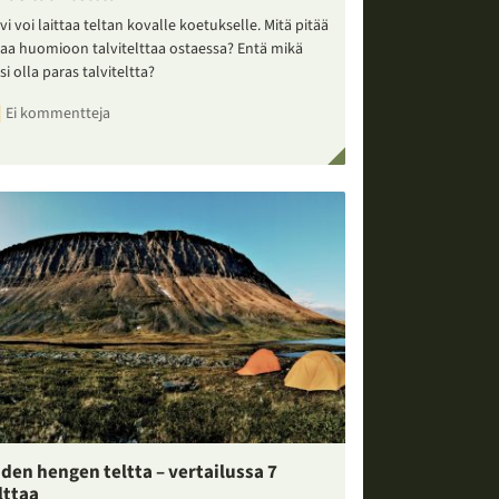
vi voi laittaa teltan kovalle koetukselle. Mitä pitää
taa huomioon talvitelttaa ostaessa? Entä mikä
si olla paras talviteltta?
Ei kommentteja
den hengen teltta – vertailussa 7
lttaa