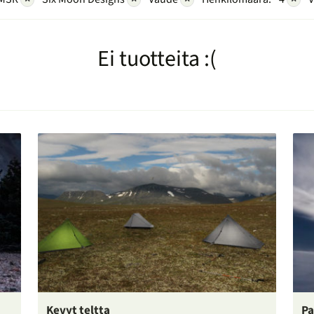
Ei tuotteita :(
Kevyt teltta
Pa