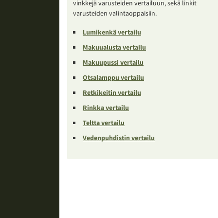
vinkkejä varusteiden vertailuun, sekä linkit
varusteiden valintaoppaisiin.
Lumikenkä vertailu
Makuualusta vertailu
Makuupussi vertailu
Otsalamppu vertailu
Retkikeitin vertailu
Rinkka vertailu
Teltta vertailu
Vedenpuhdistin vertailu