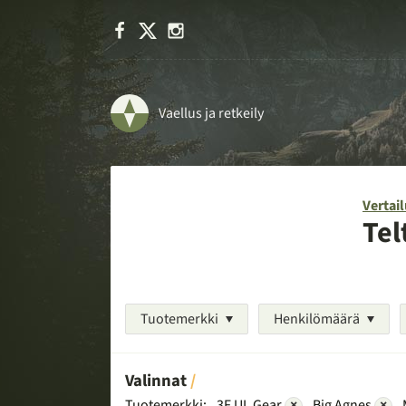
Facebook
X
Instagram
Vaellus ja retkeily
Vertail
Tel
Tuotemerkki
Henkilömäärä
Valinnat
Tuotemerkki:
3F UL Gear
×
Big Agnes
×