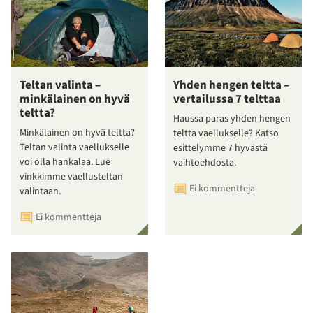
Teltan valinta –
Yhden hengen teltta –
minkälainen on hyvä
vertailussa 7 telttaa
teltta?
Haussa paras yhden hengen
Minkälainen on hyvä teltta?
teltta vaellukselle? Katso
Teltan valinta vaellukselle
esittelymme 7 hyvästä
voi olla hankalaa. Lue
vaihtoehdosta.
vinkkimme vaellusteltan
Ei kommentteja
valintaan.
Ei kommentteja