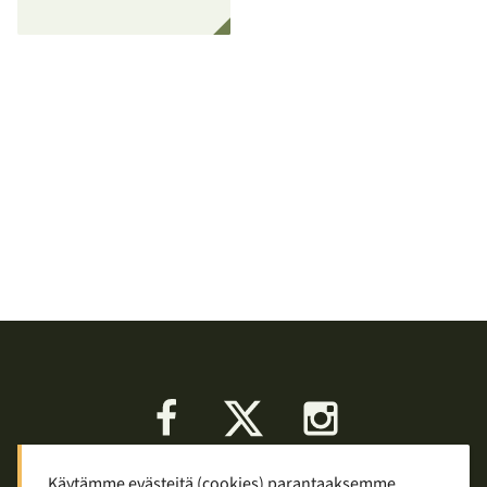
Facebook
X
Instagram
Käytämme evästeitä (cookies) parantaaksemme
Keskustelu
Palaute
Tietosuoja