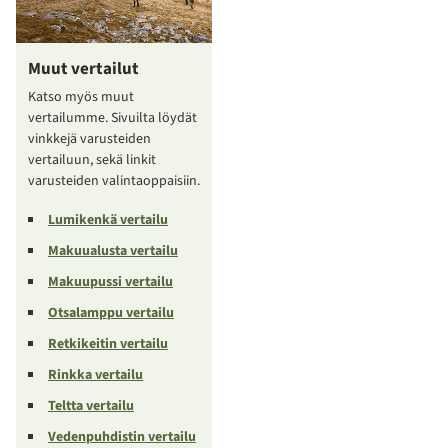
Muut vertailut
Katso myös muut
vertailumme. Sivuilta löydät
vinkkejä varusteiden
vertailuun, sekä linkit
varusteiden valintaoppaisiin.
Lumikenkä vertailu
Makuualusta vertailu
Makuupussi vertailu
Otsalamppu vertailu
Retkikeitin vertailu
Rinkka vertailu
Teltta vertailu
Vedenpuhdistin vertailu