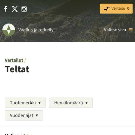
Facebook
X
Instagram
Vertailu:
0
Vaellus ja retkeily
Valitse sivu
Vertailut
Teltat
Tuotemerkki
Henkilömäärä
Vuodenajat