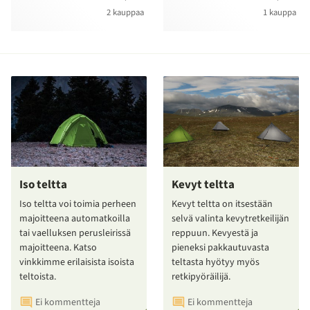
2 kauppaa
1 kauppa
Iso teltta
Kevyt teltta
Iso teltta voi toimia perheen
Kevyt teltta on itsestään
majoitteena automatkoilla
selvä valinta kevytretkeilijän
tai vaelluksen perusleirissä
reppuun. Kevyestä ja
majoitteena. Katso
pieneksi pakkautuvasta
vinkkimme erilaisista isoista
teltasta hyötyy myös
teltoista.
retkipyöräilijä.
Ei kommentteja
Ei kommentteja