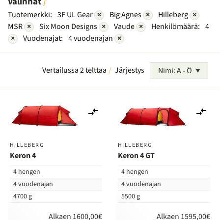
Valinnat
Tuotemerkki:
3F UL Gear
×
Big Agnes
×
Hilleberg
×
MSR
×
Six Moon Designs
×
Vaude
×
Henkilömäärä:
4
×
Vuodenajat:
4 vuodenajan
×
Vertailussa 2 telttaa
Järjestys
Nimi: A - Ö
Lisää
Lis
vertailuun
ver
HILLEBERG
HILLEBERG
Keron 4
Keron 4 GT
4 hengen
4 hengen
4 vuodenajan
4 vuodenajan
4700 g
5500 g
Alkaen 1600,00€
Alkaen 1595,00€