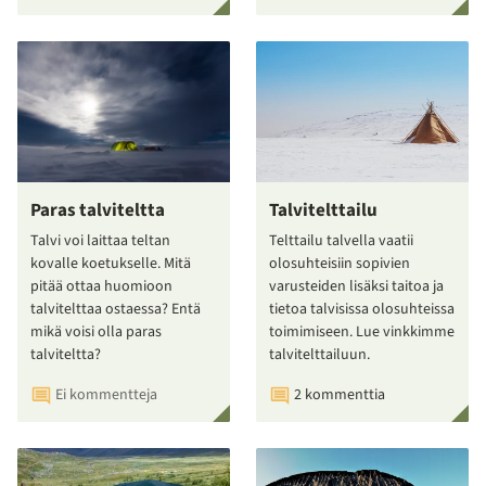
Paras talviteltta
Talvitelttailu
Talvi voi laittaa teltan
Telttailu talvella vaatii
kovalle koetukselle. Mitä
olosuhteisiin sopivien
pitää ottaa huomioon
varusteiden lisäksi taitoa ja
talvitelttaa ostaessa? Entä
tietoa talvisissa olosuhteissa
mikä voisi olla paras
toimimiseen. Lue vinkkimme
talviteltta?
talvitelttailuun.
Ei kommentteja
2 kommenttia