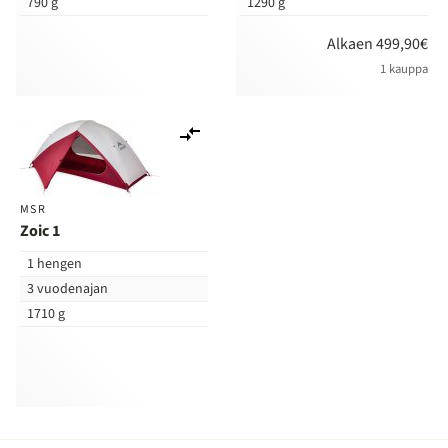
790 g
1290 g
Alkaen 499,90€
1 kauppa
Lisää
vertailuun
MSR
Zoic 1
1 hengen
3 vuodenajan
1710 g