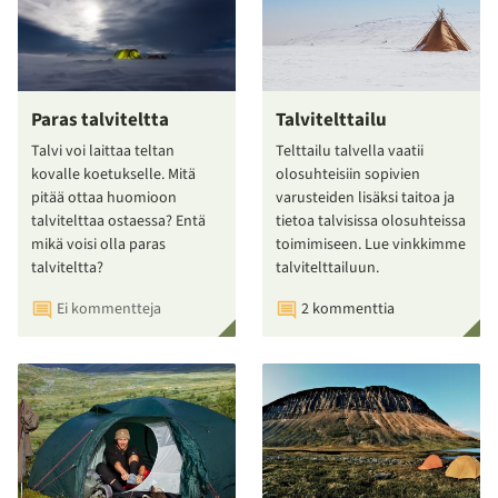
Paras talviteltta
Talvitelttailu
Talvi voi laittaa teltan
Telttailu talvella vaatii
kovalle koetukselle. Mitä
olosuhteisiin sopivien
pitää ottaa huomioon
varusteiden lisäksi taitoa ja
talvitelttaa ostaessa? Entä
tietoa talvisissa olosuhteissa
mikä voisi olla paras
toimimiseen. Lue vinkkimme
talviteltta?
talvitelttailuun.
Ei kommentteja
2 kommenttia