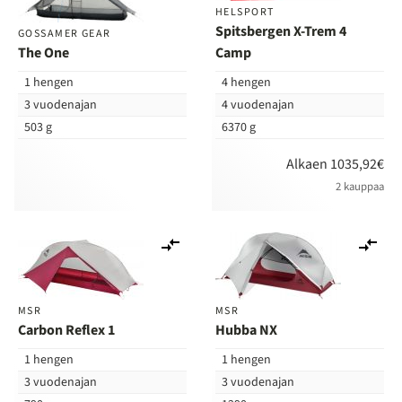
HELSPORT
Spitsbergen X-Trem 4
GOSSAMER GEAR
The One
Camp
1 hengen
4 hengen
3 vuodenajan
4 vuodenajan
503 g
6370 g
Alkaen 1035,92€
2 kauppaa
Lisää
Lis
vertailuun
ver
MSR
MSR
Carbon Reflex 1
Hubba NX
1 hengen
1 hengen
3 vuodenajan
3 vuodenajan