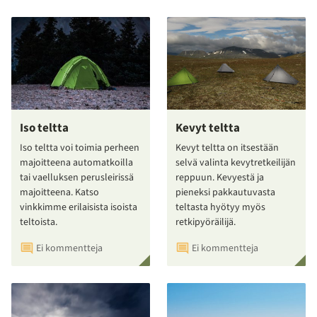
Iso teltta
Kevyt teltta
Iso teltta voi toimia perheen
Kevyt teltta on itsestään
majoitteena automatkoilla
selvä valinta kevytretkeilijän
tai vaelluksen perusleirissä
reppuun. Kevyestä ja
majoitteena. Katso
pieneksi pakkautuvasta
vinkkimme erilaisista isoista
teltasta hyötyy myös
teltoista.
retkipyöräilijä.
Ei kommentteja
Ei kommentteja