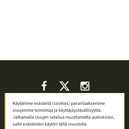
Facebook
X
Instagram
Käytämme evästeitä (cookies) parantaaksemme
Keskustelu
Palaute
Tietosuoja
sivujemme toimintaa ja käyttäjäystävällisyyttä.
Mainostaminen ja yhteistyö
Jatkamalla sivujen selailua muuttamatta asetuksiasi,
sallit evästeiden käytön tällä sivustolla.
Copyright © 2007—2026
Tuomas Tolppi
/
Vaellus ja retkeily