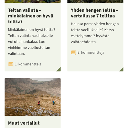
Teltan valinta –
Yhden hengen teltta –
minkälainen on hyvä
vertailussa 7 telttaa
teltta?
Haussa paras yhden hengen
Minkälainen on hyvä teltta?
teltta vaellukselle? Katso
Teltan valinta vaellukselle
esittelymme 7 hyvästä
voi olla hankalaa. Lue
vaihtoehdosta.
vinkkimme vaellusteltan
Ei kommentteja
valintaan.
Ei kommentteja
Muut vertailut