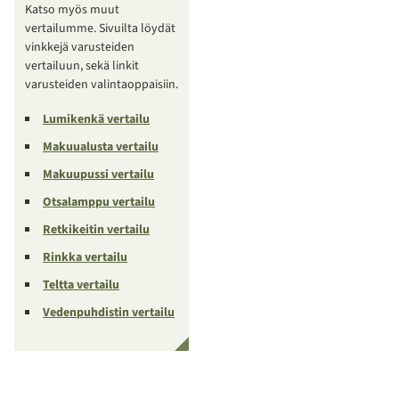
Katso myös muut
vertailumme. Sivuilta löydät
vinkkejä varusteiden
vertailuun, sekä linkit
varusteiden valintaoppaisiin.
Lumikenkä vertailu
Makuualusta vertailu
Makuupussi vertailu
Otsalamppu vertailu
Retkikeitin vertailu
Rinkka vertailu
Teltta vertailu
Vedenpuhdistin vertailu