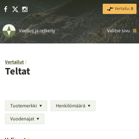
Facebook
X
Instagram
Vertailu:
0
Vaellus ja retkeily
Valitse sivu
Vertailut
Teltat
Tuotemerkki
Henkilömäärä
Vuodenajat