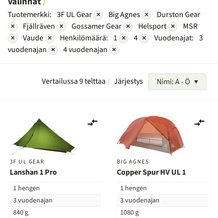
Valinnat
Tuotemerkki:
3F UL Gear
×
Big Agnes
×
Durston Gear
×
Fjällräven
×
Gossamer Gear
×
Helsport
×
MSR
×
Vaude
×
Henkilömäärä:
1
×
4
×
Vuodenajat:
3
vuodenajan
×
4 vuodenajan
×
Vertailussa 9 telttaa
Järjestys
Nimi: A - Ö
Lisää
Lis
vertailuun
ver
3F UL GEAR
BIG AGNES
Lanshan 1 Pro
Copper Spur HV UL 1
1 hengen
1 hengen
3 vuodenajan
3 vuodenajan
840 g
1080 g