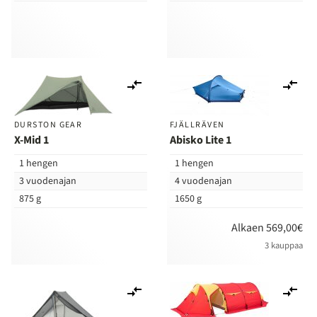
Lisää
Lis
vertailuun
ver
DURSTON GEAR
FJÄLLRÄVEN
X-Mid 1
Abisko Lite 1
1 hengen
1 hengen
3 vuodenajan
4 vuodenajan
875 g
1650 g
Alkaen 569,00€
3 kauppaa
Lisää
Lis
vertailuun
ver