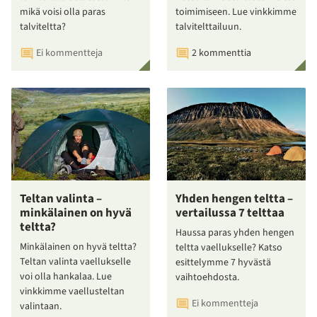
mikä voisi olla paras
toimimiseen. Lue vinkkimme
talviteltta?
talvitelttailuun.
Ei kommentteja
2 kommenttia
Teltan valinta –
Yhden hengen teltta –
minkälainen on hyvä
vertailussa 7 telttaa
teltta?
Haussa paras yhden hengen
Minkälainen on hyvä teltta?
teltta vaellukselle? Katso
Teltan valinta vaellukselle
esittelymme 7 hyvästä
voi olla hankalaa. Lue
vaihtoehdosta.
vinkkimme vaellusteltan
Ei kommentteja
valintaan.