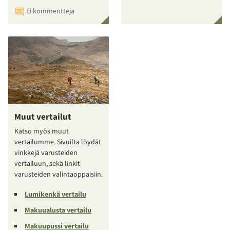
Ei kommentteja
Muut vertailut
Katso myös muut
vertailumme. Sivuilta löydät
vinkkejä varusteiden
vertailuun, sekä linkit
varusteiden valintaoppaisiin.
Lumikenkä vertailu
Makuualusta vertailu
Makuupussi vertailu