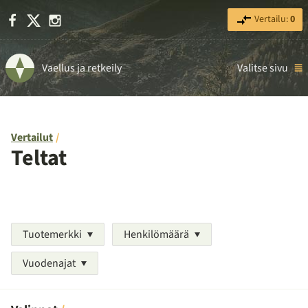
Facebook
X
Instagram
Vertailu:
0
Vaellus ja retkeily
Valitse sivu
Vertailut
Teltat
Tuotemerkki
Henkilömäärä
Vuodenajat