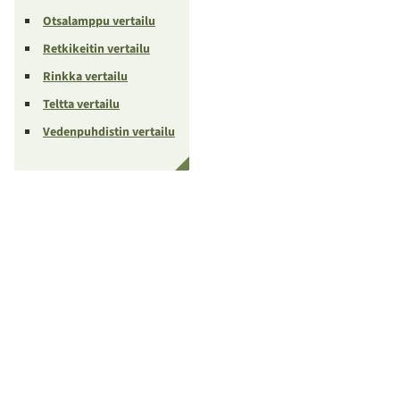
Otsalamppu vertailu
Retkikeitin vertailu
Rinkka vertailu
Teltta vertailu
Vedenpuhdistin vertailu