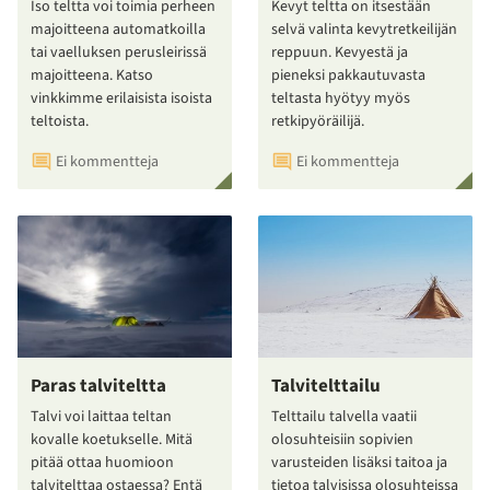
Iso teltta voi toimia perheen
Kevyt teltta on itsestään
majoitteena automatkoilla
selvä valinta kevytretkeilijän
tai vaelluksen perusleirissä
reppuun. Kevyestä ja
majoitteena. Katso
pieneksi pakkautuvasta
vinkkimme erilaisista isoista
teltasta hyötyy myös
teltoista.
retkipyöräilijä.
Ei kommentteja
Ei kommentteja
Paras talviteltta
Talvitelttailu
Talvi voi laittaa teltan
Telttailu talvella vaatii
kovalle koetukselle. Mitä
olosuhteisiin sopivien
pitää ottaa huomioon
varusteiden lisäksi taitoa ja
talvitelttaa ostaessa? Entä
tietoa talvisissa olosuhteissa