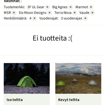
Valinnat
Tuotemerkki:
3F UL Gear
×
Big Agnes
×
Marmot
×
MSR
×
Six Moon Designs
×
Terra Nova
×
Vaude
×
Henkilömäärä:
4
×
Vuodenajat:
3 vuodenajan
×
Ei tuotteita :(
Iso teltta
Kevyt teltta