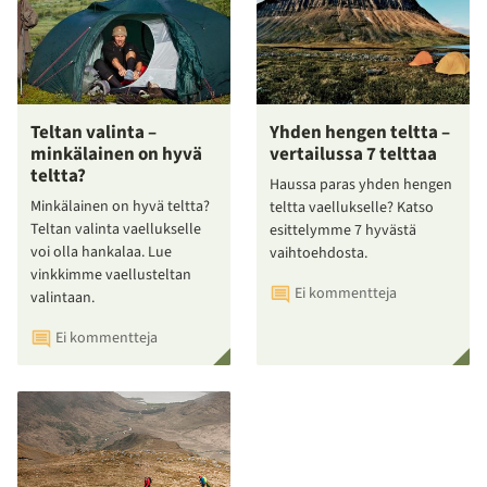
Teltan valinta –
Yhden hengen teltta –
minkälainen on hyvä
vertailussa 7 telttaa
teltta?
Haussa paras yhden hengen
Minkälainen on hyvä teltta?
teltta vaellukselle? Katso
Teltan valinta vaellukselle
esittelymme 7 hyvästä
voi olla hankalaa. Lue
vaihtoehdosta.
vinkkimme vaellusteltan
Ei kommentteja
valintaan.
Ei kommentteja