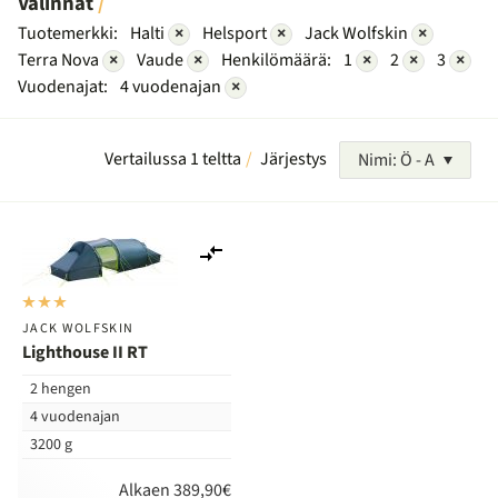
Valinnat
Tuotemerkki:
Halti
×
Helsport
×
Jack Wolfskin
×
Terra Nova
×
Vaude
×
Henkilömäärä:
1
×
2
×
3
×
Vuodenajat:
4 vuodenajan
×
Vertailussa 1 teltta
Järjestys
Nimi: Ö - A
Lisää
vertailuun
JACK WOLFSKIN
Lighthouse II RT
2 hengen
4 vuodenajan
3200 g
Alkaen 389,90€