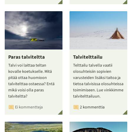
Paras talviteltta
Talvitelttailu
Talvi voi laittaa teltan
Telttailu talvella vaatii
kovalle koetukselle. Mitä
olosuhteisiin sopivien
pitää ottaa huomioon
varusteiden lisäksi taitoa ja
talvitelttaa ostaessa? Entä
tietoa talvisissa olosuhteissa
mikä voisi olla paras
toimimiseen. Lue vinkkimme
talviteltta?
talvitelttailuun.
Ei kommentteja
2 kommenttia