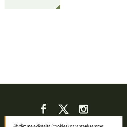
Facebook
X
Instagram
Käytämme evästeitä (cookies) parantaaksemme
Keskustelu
Palaute
Tietosuoja