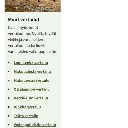
Muut vertailut
Katso myös muut
vertailumme. Sivuilta löydät
vinkkejä varusteiden
vertailuun, sekä linkit
varusteiden valintaoppaisiin.
Lumikenkä vertailu
Makuualusta vertailu
Makuupussi vertailu
Otsalamppu vertailu
Retkikeitin vertailu
Rinkka vertailu
Teltta vertailu
Vedenpuhdistin vertailu