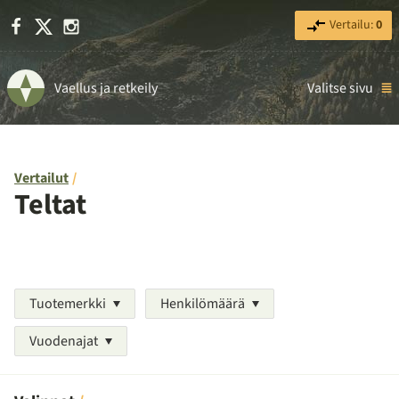
Facebook
X
Instagram
Vertailu:
0
Vaellus ja retkeily
Valitse sivu
Vertailut
Teltat
Tuotemerkki
Henkilömäärä
Vuodenajat