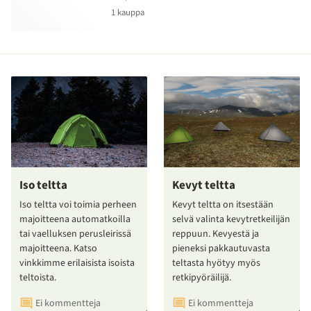
1 kauppa
Iso teltta
Kevyt teltta
Iso teltta voi toimia perheen
Kevyt teltta on itsestään
majoitteena automatkoilla
selvä valinta kevytretkeilijän
tai vaelluksen perusleirissä
reppuun. Kevyestä ja
majoitteena. Katso
pieneksi pakkautuvasta
vinkkimme erilaisista isoista
teltasta hyötyy myös
teltoista.
retkipyöräilijä.
Ei kommentteja
Ei kommentteja