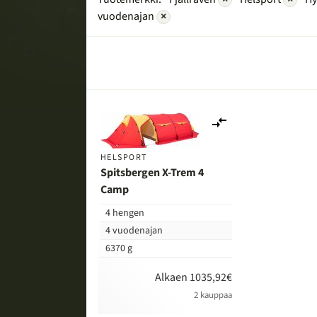
vuodenajan
×
Lisää
vertailuun
HELSPORT
Spitsbergen X-Trem 4
Camp
4 hengen
4 vuodenajan
6370 g
Alkaen 1035,92€
2 kauppaa