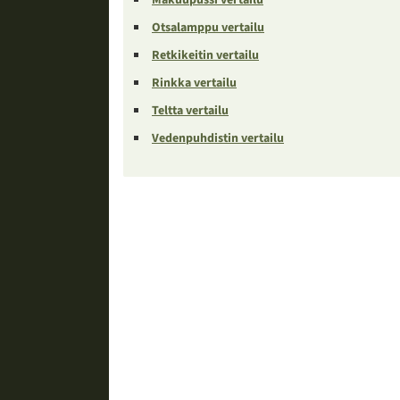
Otsalamppu vertailu
Retkikeitin vertailu
Rinkka vertailu
Teltta vertailu
Vedenpuhdistin vertailu