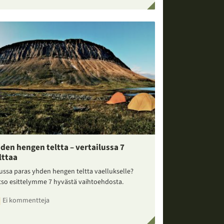
den hengen teltta – vertailussa 7
lttaa
ussa paras yhden hengen teltta vaellukselle?
tso esittelymme 7 hyvästä vaihtoehdosta.
Ei kommentteja