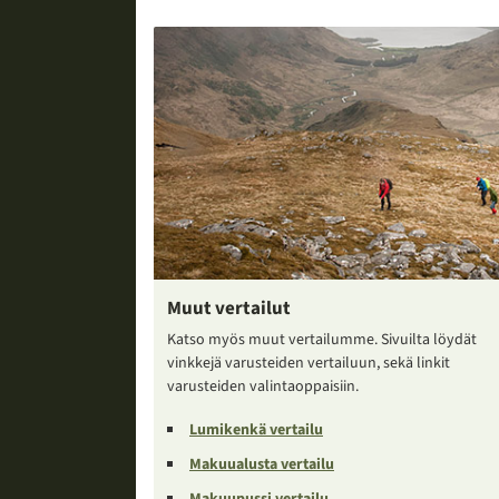
Muut vertailut
Katso myös muut vertailumme. Sivuilta löydät
vinkkejä varusteiden vertailuun, sekä linkit
varusteiden valintaoppaisiin.
Lumikenkä vertailu
Makuualusta vertailu
Makuupussi vertailu