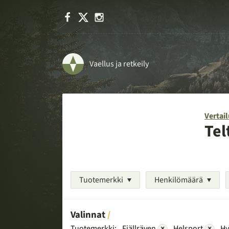
Facebook
X
Instagram
Vaellus ja retkeily
Vertail
Tel
Tuotemerkki
Henkilömäärä
Valinnat
Tuotemerkki:
Fjällräven
×
Helsport
×
Hy