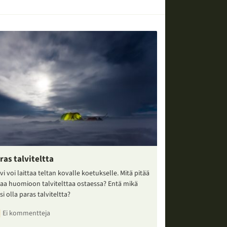
ras talviteltta
vi voi laittaa teltan kovalle koetukselle. Mitä pitää
taa huomioon talvitelttaa ostaessa? Entä mikä
si olla paras talviteltta?
Ei kommentteja