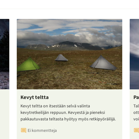
Kevyt teltta
Pa
Kevyt teltta on itsestään selvä valinta
Tal
kevytretkeilijän reppuun. Kevyestä ja pieneksi
ot
pakkautuvasta teltasta hyötyy myös retkipyöräilijä.
voi
Ei kommentteja