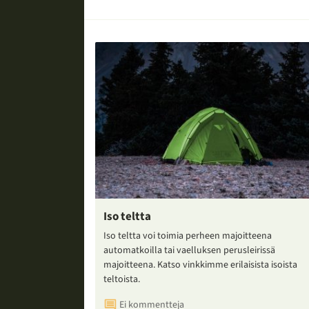
Iso teltta
Iso teltta voi toimia perheen majoitteena
automatkoilla tai vaelluksen perusleirissä
majoitteena. Katso vinkkimme erilaisista isoista
teltoista.
Ei kommentteja