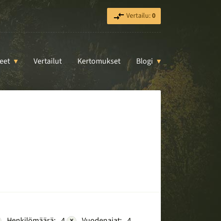
Vertailu:
0
eet
Vertailut
Kertomukset
Blogi
Henkilömäärä:
4
×
Vuodenajat:
4