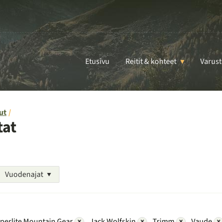
Etusivu
Reitit & kohteet
Varust
ut
tat
Vuodenajat
perlite Mountain Gear
×
Jack Wolfskin
×
Trimm
×
Vaude
×