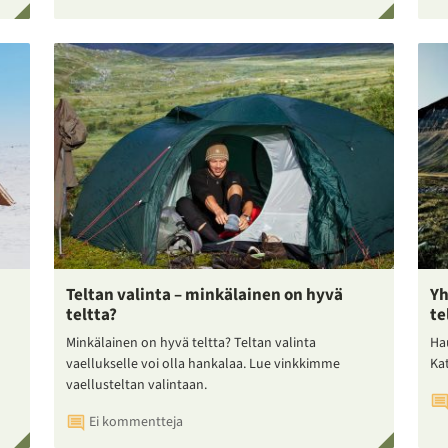
Teltan valinta – minkälainen on hyvä
Yh
teltta?
te
Minkälainen on hyvä teltta? Teltan valinta
Ha
vaellukselle voi olla hankalaa. Lue vinkkimme
Ka
vaellusteltan valintaan.
Ei kommentteja