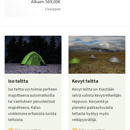
Alkaen 569,00€
3 kauppaa
Iso teltta
Kevyt teltta
Iso teltta voi toimia perheen
Kevyt teltta on itsestään
majoitteena automatkoilla
selvä valinta kevytretkeilijän
tai vaelluksen perusleirissä
reppuun. Kevyestä ja
majoitteena. Katso
pieneksi pakkautuvasta
vinkkimme erilaisista isoista
teltasta hyötyy myös
teltoista.
retkipyöräilijä.