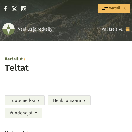
Facebook
X
Instagram
Vertailu:
0
Vaellus ja retkeily
Valitse sivu
Vertailut
Teltat
Tuotemerkki
Henkilömäärä
Vuodenajat