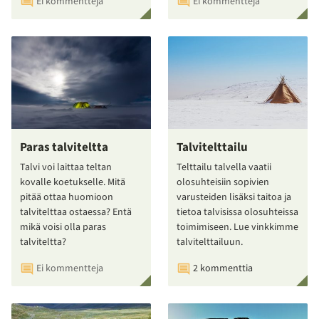
Ei kommentteja
Ei kommentteja
Paras talviteltta
Talvitelttailu
Talvi voi laittaa teltan
Telttailu talvella vaatii
kovalle koetukselle. Mitä
olosuhteisiin sopivien
pitää ottaa huomioon
varusteiden lisäksi taitoa ja
talvitelttaa ostaessa? Entä
tietoa talvisissa olosuhteissa
mikä voisi olla paras
toimimiseen. Lue vinkkimme
talviteltta?
talvitelttailuun.
Ei kommentteja
2 kommenttia