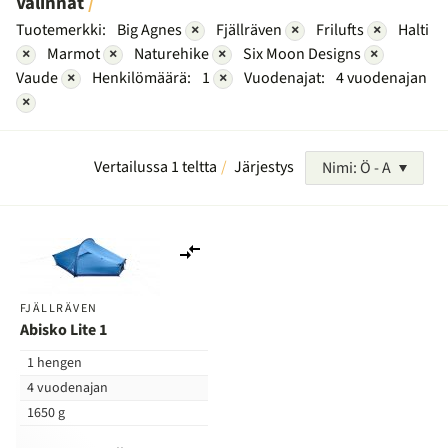
Valinnat
Tuotemerkki:
Big Agnes
×
Fjällräven
×
Frilufts
×
Halti
×
Marmot
×
Naturehike
×
Six Moon Designs
×
Vaude
×
Henkilömäärä:
1
×
Vuodenajat:
4 vuodenajan
×
Vertailussa 1 teltta
Järjestys
Nimi: Ö - A
Lisää
vertailuun
FJÄLLRÄVEN
Abisko Lite 1
1 hengen
4 vuodenajan
1650 g