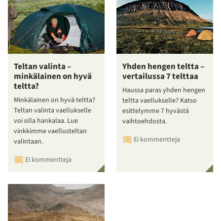
Teltan valinta –
Yhden hengen teltta –
minkälainen on hyvä
vertailussa 7 telttaa
teltta?
Haussa paras yhden hengen
Minkälainen on hyvä teltta?
teltta vaellukselle? Katso
Teltan valinta vaellukselle
esittelymme 7 hyvästä
voi olla hankalaa. Lue
vaihtoehdosta.
vinkkimme vaellusteltan
Ei kommentteja
valintaan.
Ei kommentteja