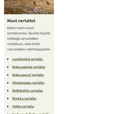
Muut vertailut
Katso myös muut
vertailumme. Sivuilta löydät
vinkkejä varusteiden
vertailuun, sekä linkit
varusteiden valintaoppaisiin.
Lumikenkä vertailu
Makuualusta vertailu
Makuupussi vertailu
Otsalamppu vertailu
Retkikeitin vertailu
Rinkka vertailu
Teltta vertailu