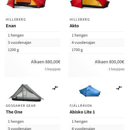
HILLEBERG
HILLEBERG
Enan
Akto
1 hengen
1 hengen
3 vuodenajan
4 vuodenajan
1200 g
1700 g
Alkaen 880,00€
Alkaen 800,00€
3 kauppaa
3 kauppaa
Lisää
Lis
vertailuun
ver
GOSSAMER GEAR
FJÄLLRÄVEN
The One
Abisko Lite 1
1 hengen
1 hengen
3 vuodenajan
4 vuodenajan