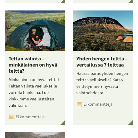
Teltan valinta –
Yhden hengen teltta –
minkälainen on hyvä
vertailussa 7 telttaa
teltta?
Haussa paras yhden hengen
Minkälainen on hyvä teltta?
teltta vaellukselle? Katso
Teltan valinta vaellukselle
esittelymme 7 hyvästä
voi olla hankalaa. Lue
vaihtoehdosta.
vinkkimme vaellusteltan
Ei kommentteja
valintaan.
Ei kommentteja