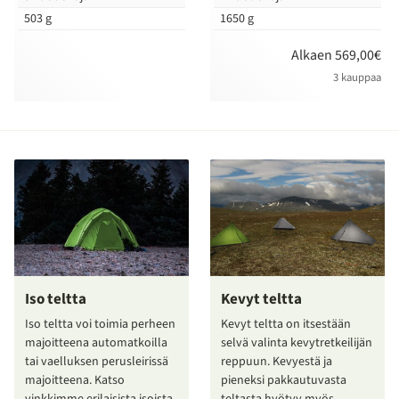
503 g
1650 g
Alkaen 569,00€
3 kauppaa
Iso teltta
Kevyt teltta
Iso teltta voi toimia perheen
Kevyt teltta on itsestään
majoitteena automatkoilla
selvä valinta kevytretkeilijän
tai vaelluksen perusleirissä
reppuun. Kevyestä ja
majoitteena. Katso
pieneksi pakkautuvasta
vinkkimme erilaisista isoista
teltasta hyötyy myös