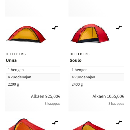
Lisää
Lis
vertailuun
ver
HILLEBERG
HILLEBERG
Unna
Soulo
1 hengen
1 hengen
4 vuodenajan
4 vuodenajan
2200 g
2400 g
Alkaen 925,00€
Alkaen 1055,00€
3 kauppaa
3 kauppaa
Lisää
Lis
vertailuun
ver