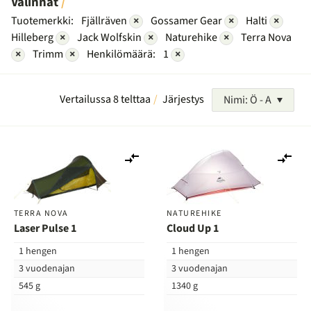
Valinnat
Tuotemerkki:
Fjällräven
×
Gossamer Gear
×
Halti
×
Hilleberg
×
Jack Wolfskin
×
Naturehike
×
Terra Nova
×
Trimm
×
Henkilömäärä:
1
×
Vertailussa 8 telttaa
Järjestys
Nimi: Ö - A
Lisää
Lis
vertailuun
ver
TERRA NOVA
NATUREHIKE
Laser Pulse 1
Cloud Up 1
1 hengen
1 hengen
3 vuodenajan
3 vuodenajan
545 g
1340 g