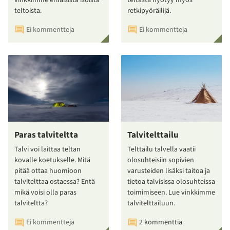
teltoista.
retkipyöräilijä.
Ei kommentteja
Ei kommentteja
Paras talviteltta
Talvitelttailu
Talvi voi laittaa teltan
Telttailu talvella vaatii
kovalle koetukselle. Mitä
olosuhteisiin sopivien
pitää ottaa huomioon
varusteiden lisäksi taitoa ja
talvitelttaa ostaessa? Entä
tietoa talvisissa olosuhteissa
mikä voisi olla paras
toimimiseen. Lue vinkkimme
talviteltta?
talvitelttailuun.
Ei kommentteja
2 kommenttia