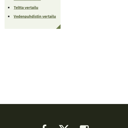
Teltta vertailu
Vedenpuhdistin vertailu
Facebook
X
Instagram