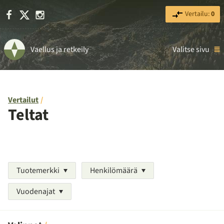
Facebook
X
Instagram
Vertailu:
0
Vaellus ja retkeily
Valitse sivu
Vertailut
Teltat
Tuotemerkki
Henkilömäärä
Vuodenajat