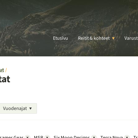
Etusivu
Reitit & kohteet
Varust
ut
tat
Vuodenajat
samer Gear
×
MSR
×
Six Moon Designs
×
Terra Nova
×
T