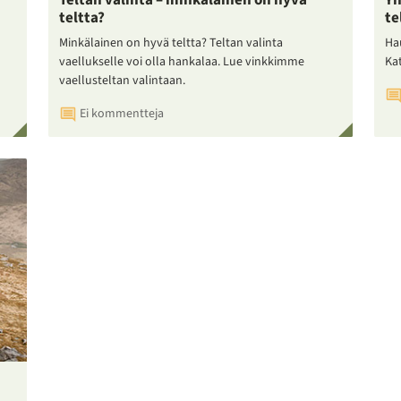
Teltan valinta – minkälainen on hyvä
Yh
teltta?
te
Minkälainen on hyvä teltta? Teltan valinta
Ha
vaellukselle voi olla hankalaa. Lue vinkkimme
Ka
vaellusteltan valintaan.
Ei kommentteja