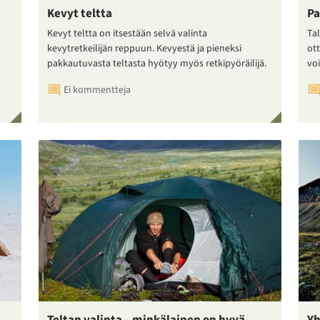
Kevyt teltta
Pa
Kevyt teltta on itsestään selvä valinta
Tal
kevytretkeilijän reppuun. Kevyestä ja pieneksi
ot
pakkautuvasta teltasta hyötyy myös retkipyöräilijä.
voi
Ei kommentteja