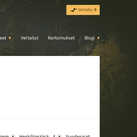
Vertailu:
0
eet
Vertailut
Kertomukset
Blogi
rimm
×
Henkilömäärä:
4
×
Vuodenajat: