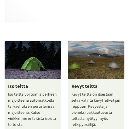
Iso teltta
Kevyt teltta
Iso teltta voi toimia perheen
Kevyt teltta on itsestään
majoitteena automatkoilla
selvä valinta kevytretkeilijän
tai vaelluksen perusleirissä
reppuun. Kevyestä ja
majoitteena. Katso
pieneksi pakkautuvasta
vinkkimme erilaisista isoista
teltasta hyötyy myös
teltoista.
retkipyöräilijä.