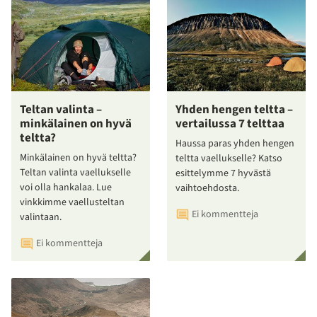
Teltan valinta –
Yhden hengen teltta –
minkälainen on hyvä
vertailussa 7 telttaa
teltta?
Haussa paras yhden hengen
Minkälainen on hyvä teltta?
teltta vaellukselle? Katso
Teltan valinta vaellukselle
esittelymme 7 hyvästä
voi olla hankalaa. Lue
vaihtoehdosta.
vinkkimme vaellusteltan
Ei kommentteja
valintaan.
Ei kommentteja