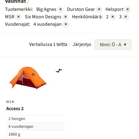
Valinnat
Tuotemerkki:
Big Agnes
×
Durston Gear
×
Helsport
×
MSR
×
Six Moon Designs
×
Henkilömäärä:
2
×
3
×
Vuodenajat:
4 vuodenajan
×
Vertailussa 1 teltta
Järjestys
Nimi: Ö - A
Lisää
vertailuun
MSR
Access 2
2 hengen
4 vuodenajan
1860 g