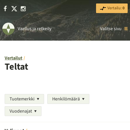
Facebook
X
Instagram
Vertailu:
0
Vaellus ja retkeily
Valitse sivu
Vertailut
Teltat
Tuotemerkki
Henkilömäärä
Vuodenajat