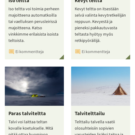
Iso teltta
Kevyt teltta
Iso teltta voi toimia perheen
Kevyt teltta on itsestään
majoitteena automatkoilla
selvä valinta kevytretkeilijän
tai vaelluksen perusleirissä
reppuun. Kevyestä ja
majoitteena. Katso
pieneksi pakkautuvasta
vinkkimme erilaisista isoista
teltasta hyötyy myös
teltoista.
retkipyöräilijä.
Ei kommentteja
Ei kommentteja
Paras talviteltta
Talvitelttailu
Talvi voi laittaa teltan
Telttailu talvella vaatii
kovalle koetukselle. Mitä
olosuhteisiin sopivien
pitää ottaa huomioon
varusteiden lisäksi taitoa ja