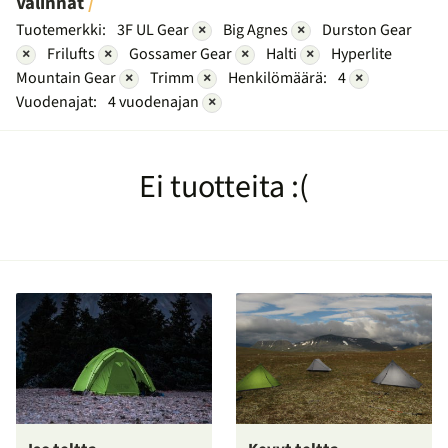
Valinnat
Tuotemerkki:
3F UL Gear
×
Big Agnes
×
Durston Gear
×
Frilufts
×
Gossamer Gear
×
Halti
×
Hyperlite
Mountain Gear
×
Trimm
×
Henkilömäärä:
4
×
Vuodenajat:
4 vuodenajan
×
Ei tuotteita :(