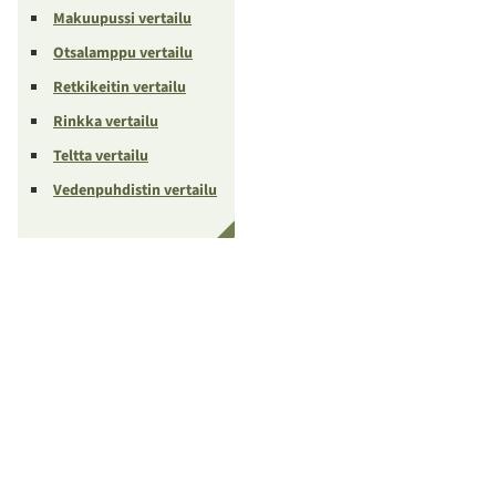
Makuupussi vertailu
Otsalamppu vertailu
Retkikeitin vertailu
Rinkka vertailu
Teltta vertailu
Vedenpuhdistin vertailu