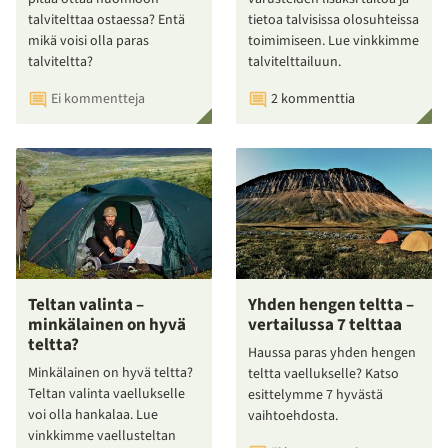
talvitelttaa ostaessa? Entä
tietoa talvisissa olosuhteissa
mikä voisi olla paras
toimimiseen. Lue vinkkimme
talviteltta?
talvitelttailuun.
Ei kommentteja
2 kommenttia
Teltan valinta –
Yhden hengen teltta –
minkälainen on hyvä
vertailussa 7 telttaa
teltta?
Haussa paras yhden hengen
Minkälainen on hyvä teltta?
teltta vaellukselle? Katso
Teltan valinta vaellukselle
esittelymme 7 hyvästä
voi olla hankalaa. Lue
vaihtoehdosta.
vinkkimme vaellusteltan