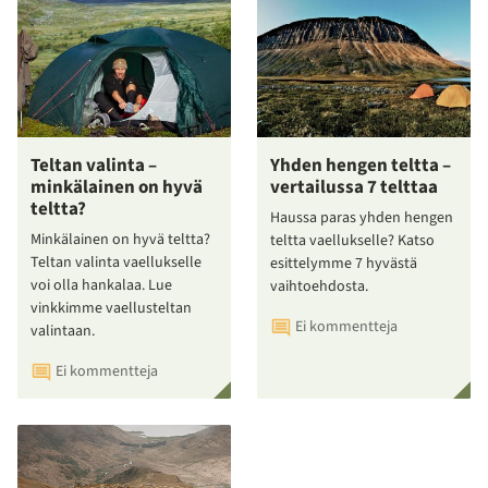
Teltan valinta –
Yhden hengen teltta –
minkälainen on hyvä
vertailussa 7 telttaa
teltta?
Haussa paras yhden hengen
Minkälainen on hyvä teltta?
teltta vaellukselle? Katso
Teltan valinta vaellukselle
esittelymme 7 hyvästä
voi olla hankalaa. Lue
vaihtoehdosta.
vinkkimme vaellusteltan
Ei kommentteja
valintaan.
Ei kommentteja