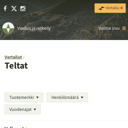
Facebook
X
Instagram
Vertailu:
0
Vaellus ja retkeily
Valitse sivu
Vertailut
Teltat
Tuotemerkki
Henkilömäärä
Vuodenajat