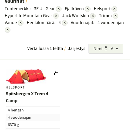
Valinnat
Tuotemerkki:
3F UL Gear
×
Fjällräven
×
Helsport
×
Hyperlite Mountain Gear
×
Jack Wolfskin
×
Trimm
×
Vaude
×
Henkilömäärä:
4
×
Vuodenajat:
4 vuodenajan
×
Vertailussa 1 teltta
Järjestys
Nimi: Ö - A
Lisää
vertailuun
HELSPORT
Spitsbergen X-Trem 4
Camp
4 hengen
4 vuodenajan
6370 g