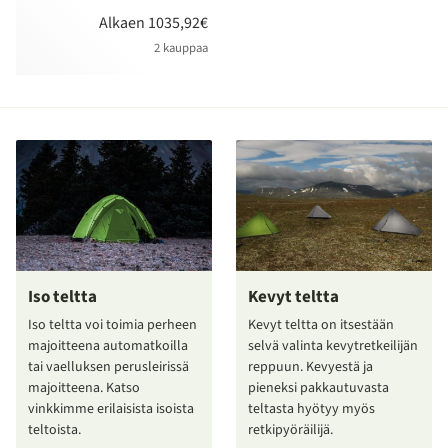
Alkaen 1035,92€
2 kauppaa
Iso teltta
Kevyt teltta
Iso teltta voi toimia perheen
Kevyt teltta on itsestään
majoitteena automatkoilla
selvä valinta kevytretkeilijän
tai vaelluksen perusleirissä
reppuun. Kevyestä ja
majoitteena. Katso
pieneksi pakkautuvasta
vinkkimme erilaisista isoista
teltasta hyötyy myös
teltoista.
retkipyöräilijä.