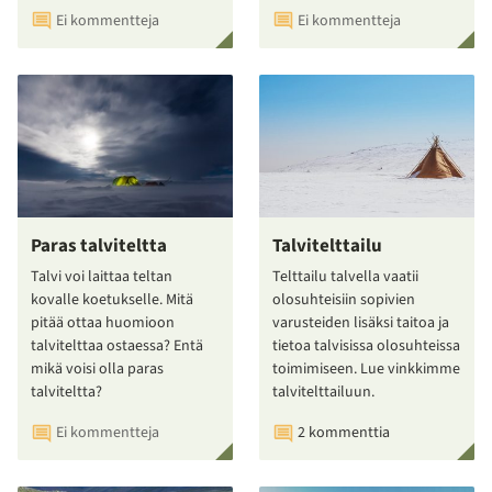
Ei kommentteja
Ei kommentteja
Paras talviteltta
Talvitelttailu
Talvi voi laittaa teltan
Telttailu talvella vaatii
kovalle koetukselle. Mitä
olosuhteisiin sopivien
pitää ottaa huomioon
varusteiden lisäksi taitoa ja
talvitelttaa ostaessa? Entä
tietoa talvisissa olosuhteissa
mikä voisi olla paras
toimimiseen. Lue vinkkimme
talviteltta?
talvitelttailuun.
Ei kommentteja
2 kommenttia