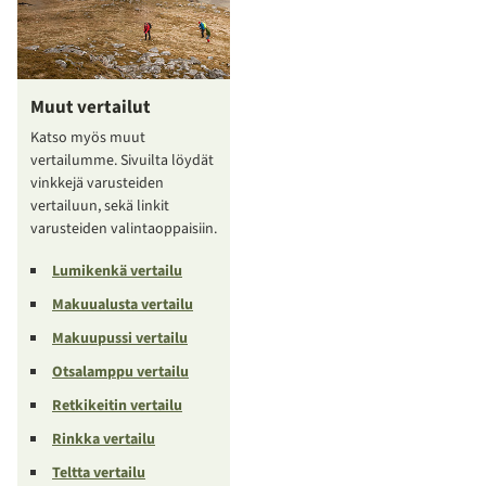
Muut vertailut
Katso myös muut
vertailumme. Sivuilta löydät
vinkkejä varusteiden
vertailuun, sekä linkit
varusteiden valintaoppaisiin.
Lumikenkä vertailu
Makuualusta vertailu
Makuupussi vertailu
Otsalamppu vertailu
Retkikeitin vertailu
Rinkka vertailu
Teltta vertailu