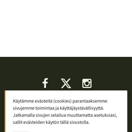
Facebook
X
Instagram
Käytämme evästeitä (cookies) parantaaksemme
Keskustelu
Palaute
Tietosuoja
sivujemme toimintaa ja käyttäjäystävällisyyttä.
Mainostaminen ja yhteistyö
Jatkamalla sivujen selailua muuttamatta asetuksiasi,
sallit evästeiden käytön tällä sivustolla.
Copyright © 2007—2026
Tuomas Tolppi
/
Vaellus ja retkeily