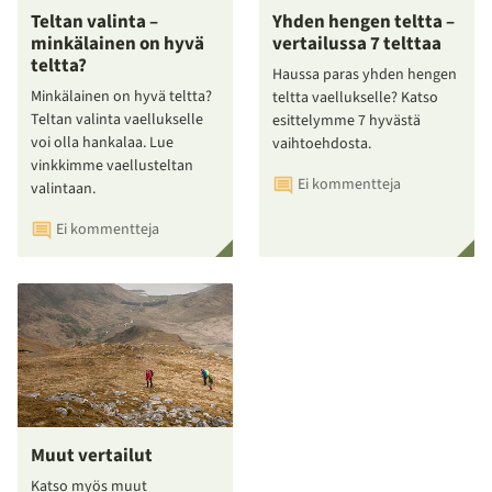
Teltan valinta –
Yhden hengen teltta –
minkälainen on hyvä
vertailussa 7 telttaa
teltta?
Haussa paras yhden hengen
Minkälainen on hyvä teltta?
teltta vaellukselle? Katso
Teltan valinta vaellukselle
esittelymme 7 hyvästä
voi olla hankalaa. Lue
vaihtoehdosta.
vinkkimme vaellusteltan
Ei kommentteja
valintaan.
Ei kommentteja
Muut vertailut
Katso myös muut