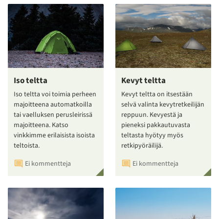
Iso teltta
Kevyt teltta
Iso teltta voi toimia perheen
Kevyt teltta on itsestään
majoitteena automatkoilla
selvä valinta kevytretkeilijän
tai vaelluksen perusleirissä
reppuun. Kevyestä ja
majoitteena. Katso
pieneksi pakkautuvasta
vinkkimme erilaisista isoista
teltasta hyötyy myös
teltoista.
retkipyöräilijä.
Ei kommentteja
Ei kommentteja