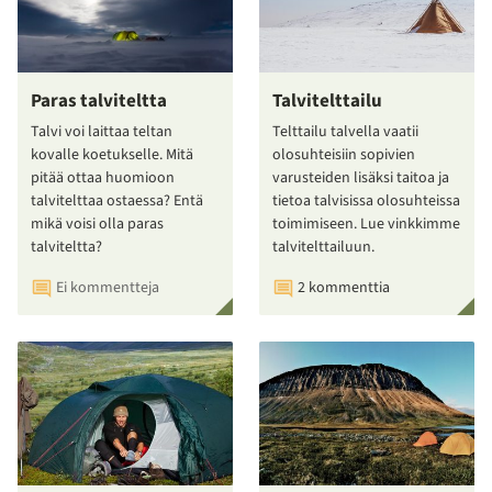
Paras talviteltta
Talvitelttailu
Talvi voi laittaa teltan
Telttailu talvella vaatii
kovalle koetukselle. Mitä
olosuhteisiin sopivien
pitää ottaa huomioon
varusteiden lisäksi taitoa ja
talvitelttaa ostaessa? Entä
tietoa talvisissa olosuhteissa
mikä voisi olla paras
toimimiseen. Lue vinkkimme
talviteltta?
talvitelttailuun.
Ei kommentteja
2 kommenttia