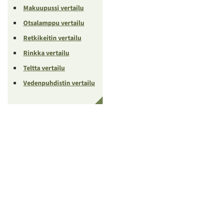
Makuupussi vertailu
Otsalamppu vertailu
Retkikeitin vertailu
Rinkka vertailu
Teltta vertailu
Vedenpuhdistin vertailu