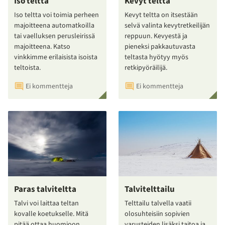
Iso teltta
Kevyt teltta
Iso teltta voi toimia perheen
Kevyt teltta on itsestään
majoitteena automatkoilla
selvä valinta kevytretkeilijän
tai vaelluksen perusleirissä
reppuun. Kevyestä ja
majoitteena. Katso
pieneksi pakkautuvasta
vinkkimme erilaisista isoista
teltasta hyötyy myös
teltoista.
retkipyöräilijä.
Ei kommentteja
Ei kommentteja
Paras talviteltta
Talvitelttailu
Talvi voi laittaa teltan
Telttailu talvella vaatii
kovalle koetukselle. Mitä
olosuhteisiin sopivien
pitää ottaa huomioon
varusteiden lisäksi taitoa ja