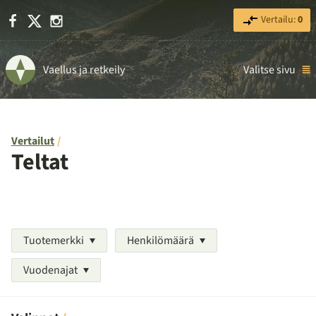
Facebook
X
Instagram
Vertailu:
0
Vaellus ja retkeily
Valitse sivu
Vertailut
Teltat
Tuotemerkki
Henkilömäärä
Vuodenajat