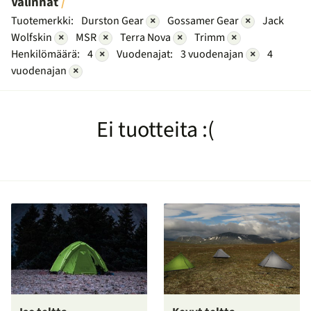
Valinnat
Tuotemerkki:
Durston Gear
×
Gossamer Gear
×
Jack
Wolfskin
×
MSR
×
Terra Nova
×
Trimm
×
Henkilömäärä:
4
×
Vuodenajat:
3 vuodenajan
×
4
vuodenajan
×
Ei tuotteita :(