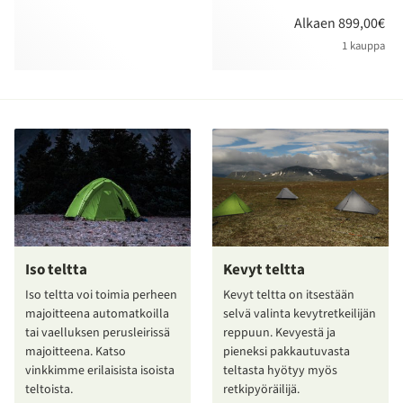
Alkaen 899,00€
1 kauppa
Iso teltta
Kevyt teltta
Iso teltta voi toimia perheen
Kevyt teltta on itsestään
majoitteena automatkoilla
selvä valinta kevytretkeilijän
tai vaelluksen perusleirissä
reppuun. Kevyestä ja
majoitteena. Katso
pieneksi pakkautuvasta
vinkkimme erilaisista isoista
teltasta hyötyy myös
teltoista.
retkipyöräilijä.