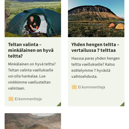
Teltan valinta –
Yhden hengen teltta –
minkälainen on hyvä
vertailussa 7 telttaa
teltta?
Haussa paras yhden hengen
Minkälainen on hyvä teltta?
teltta vaellukselle? Katso
Teltan valinta vaellukselle
esittelymme 7 hyvästä
voi olla hankalaa. Lue
vaihtoehdosta.
vinkkimme vaellusteltan
Ei kommentteja
valintaan.
Ei kommentteja