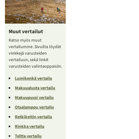
Muut vertailut
Katso myös muut
vertailumme. Sivuilta löydät
vinkkejä varusteiden
vertailuun, sekä linkit
varusteiden valintaoppaisiin.
Lumikenkä vertailu
Makuualusta vertailu
Makuupussi vertailu
Otsalamppu vertailu
Retkikeitin vertailu
Rinkka vertailu
Teltta vertailu