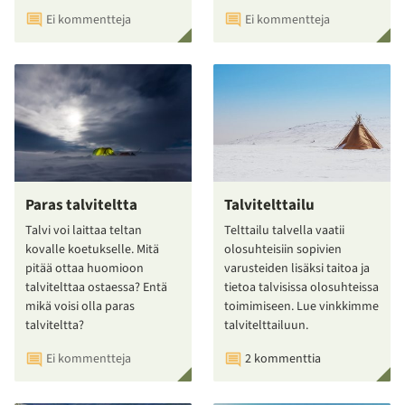
Ei kommentteja
Ei kommentteja
Paras talviteltta
Talvitelttailu
Talvi voi laittaa teltan
Telttailu talvella vaatii
kovalle koetukselle. Mitä
olosuhteisiin sopivien
pitää ottaa huomioon
varusteiden lisäksi taitoa ja
talvitelttaa ostaessa? Entä
tietoa talvisissa olosuhteissa
mikä voisi olla paras
toimimiseen. Lue vinkkimme
talviteltta?
talvitelttailuun.
Ei kommentteja
2 kommenttia