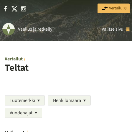
Facebook
X
Instagram
Vertailu:
0
Vaellus ja retkeily
Valitse sivu
Vertailut
Teltat
Tuotemerkki
Henkilömäärä
Vuodenajat