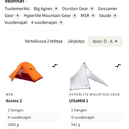
Valinnat
Tuotemerkki:
Big Agnes
×
Durston Gear
×
Gossamer
Gear
×
Hyperlite Mountain Gear
×
MSR
×
Vaude
×
Vuodenajat:
4 vuodenajan
×
Vertailussa 2 telttaa
Järjestys
Nimi: Ö - A
Lisää
Lis
vertailuun
ver
MSR
HYPERLITE MOUNTAIN GEAR
Access 2
UltaMid 2
2 hengen
2 hengen
4 vuodenajan
4 vuodenajan
1860 g
541 g