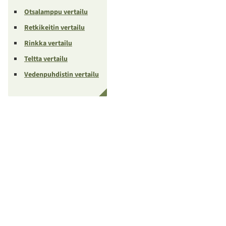
Otsalamppu vertailu
Retkikeitin vertailu
Rinkka vertailu
Teltta vertailu
Vedenpuhdistin vertailu