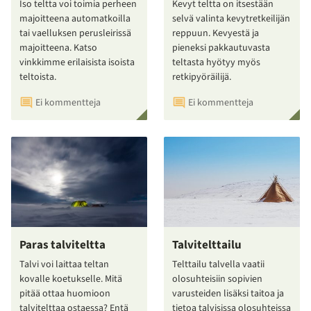
Iso teltta voi toimia perheen
Kevyt teltta on itsestään
majoitteena automatkoilla
selvä valinta kevytretkeilijän
tai vaelluksen perusleirissä
reppuun. Kevyestä ja
majoitteena. Katso
pieneksi pakkautuvasta
vinkkimme erilaisista isoista
teltasta hyötyy myös
teltoista.
retkipyöräilijä.
Ei kommentteja
Ei kommentteja
Paras talviteltta
Talvitelttailu
Talvi voi laittaa teltan
Telttailu talvella vaatii
kovalle koetukselle. Mitä
olosuhteisiin sopivien
pitää ottaa huomioon
varusteiden lisäksi taitoa ja
talvitelttaa ostaessa? Entä
tietoa talvisissa olosuhteissa