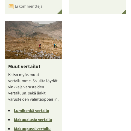
Ei kommentteja
Muut vertailut
Katso myös muut
vertailumme. Sivuilta löydät
vinkkejä varusteiden
vertailuun, sekä linkit
varusteiden valintaoppaisiin.
Lumikenkä vertailu
Makuualusta vertailu
Makuupussi vertailu