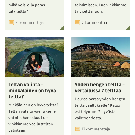
mikä voisi olla paras
toimimiseen. Lue vinkkimme
talviteltta?
talvitelttailuun.
Ei kommentteja
2 kommenttia
Teltan valinta –
Yhden hengen teltta –
minkälainen on hyvä
vertailussa 7 telttaa
teltta?
Haussa paras yhden hengen
Minkälainen on hyvä teltta?
teltta vaellukselle? Katso
Teltan valinta vaellukselle
esittelymme 7 hyvästä
voi olla hankalaa. Lue
vaihtoehdosta.
vinkkimme vaellusteltan
Ei kommentteja
valintaan.