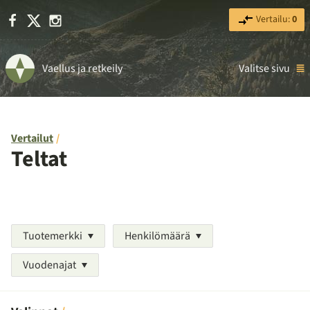
Facebook
X
Instagram
Vertailu:
0
Vaellus ja retkeily
Valitse sivu
Vertailut
Teltat
Tuotemerkki
Henkilömäärä
Vuodenajat