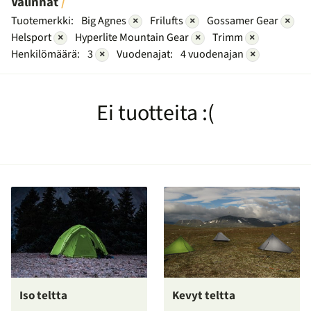
Valinnat
Tuotemerkki:
Big Agnes
×
Frilufts
×
Gossamer Gear
×
Helsport
×
Hyperlite Mountain Gear
×
Trimm
×
Henkilömäärä:
3
×
Vuodenajat:
4 vuodenajan
×
Ei tuotteita :(
Iso teltta
Kevyt teltta