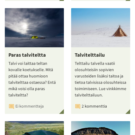
Paras talviteltta
Talvitelttailu
Talvi voi laittaa teltan
Telttailu talvella vaatii
kovalle koetukselle. Mitä
olosuhteisiin sopivien
pitää ottaa huomioon
varusteiden lisäksi taitoa ja
talvitelttaa ostaessa? Entä
tietoa talvisissa olosuhteissa
mikä voisi olla paras
toimimiseen. Lue vinkkimme
talviteltta?
talvitelttailuun.
Ei kommentteja
2 kommenttia