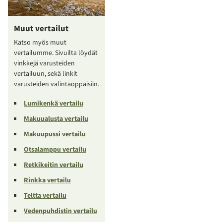
Muut vertailut
Katso myös muut
vertailumme. Sivuilta löydät
vinkkejä varusteiden
vertailuun, sekä linkit
varusteiden valintaoppaisiin.
Lumikenkä vertailu
Makuualusta vertailu
Makuupussi vertailu
Otsalamppu vertailu
Retkikeitin vertailu
Rinkka vertailu
Teltta vertailu
Vedenpuhdistin vertailu