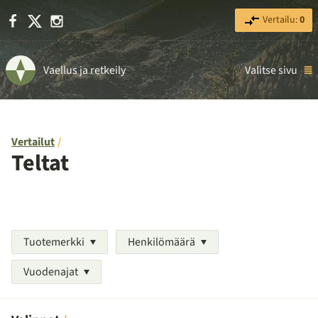
Facebook
X
Instagram
Vertailu:
0
Vaellus ja retkeily
Valitse sivu
Vertailut
Teltat
Tuotemerkki
Henkilömäärä
Vuodenajat