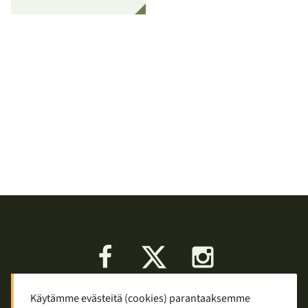
Facebook
X
Instagram
Käytämme evästeitä (cookies) parantaaksemme
Keskustelu
Palaute
Tietosuoja