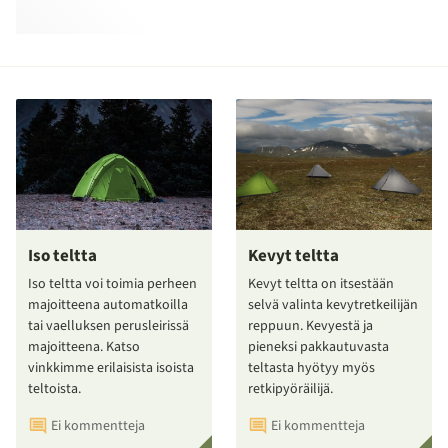
Iso teltta
Kevyt teltta
Iso teltta voi toimia perheen
Kevyt teltta on itsestään
majoitteena automatkoilla
selvä valinta kevytretkeilijän
tai vaelluksen perusleirissä
reppuun. Kevyestä ja
majoitteena. Katso
pieneksi pakkautuvasta
vinkkimme erilaisista isoista
teltasta hyötyy myös
teltoista.
retkipyöräilijä.
Ei kommentteja
Ei kommentteja