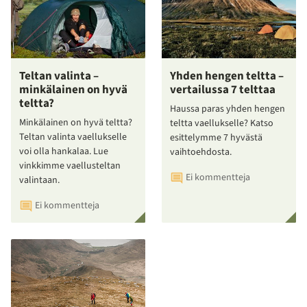
Teltan valinta –
Yhden hengen teltta –
minkälainen on hyvä
vertailussa 7 telttaa
teltta?
Haussa paras yhden hengen
Minkälainen on hyvä teltta?
teltta vaellukselle? Katso
Teltan valinta vaellukselle
esittelymme 7 hyvästä
voi olla hankalaa. Lue
vaihtoehdosta.
vinkkimme vaellusteltan
Ei kommentteja
valintaan.
Ei kommentteja