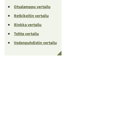
Otsalamppu vertailu
Retkikeitin vertailu
Rinkka vertailu
Teltta vertailu
Vedenpuhdistin vertailu