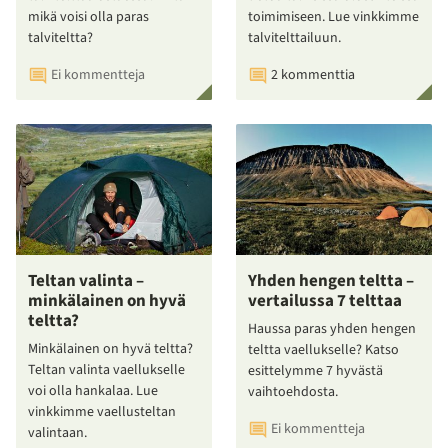
mikä voisi olla paras
toimimiseen. Lue vinkkimme
talviteltta?
talvitelttailuun.
Ei kommentteja
2 kommenttia
Teltan valinta –
Yhden hengen teltta –
minkälainen on hyvä
vertailussa 7 telttaa
teltta?
Haussa paras yhden hengen
Minkälainen on hyvä teltta?
teltta vaellukselle? Katso
Teltan valinta vaellukselle
esittelymme 7 hyvästä
voi olla hankalaa. Lue
vaihtoehdosta.
vinkkimme vaellusteltan
Ei kommentteja
valintaan.