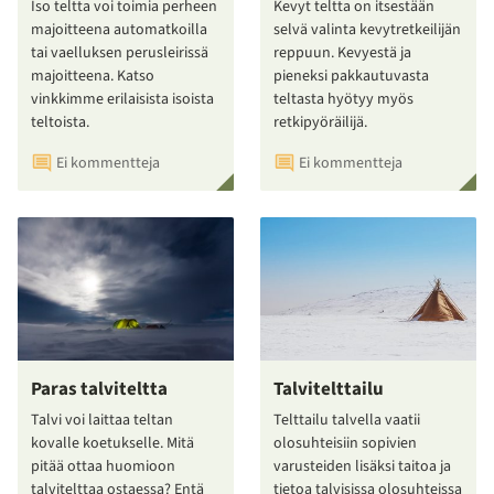
Iso teltta voi toimia perheen
Kevyt teltta on itsestään
majoitteena automatkoilla
selvä valinta kevytretkeilijän
tai vaelluksen perusleirissä
reppuun. Kevyestä ja
majoitteena. Katso
pieneksi pakkautuvasta
vinkkimme erilaisista isoista
teltasta hyötyy myös
teltoista.
retkipyöräilijä.
Ei kommentteja
Ei kommentteja
Paras talviteltta
Talvitelttailu
Talvi voi laittaa teltan
Telttailu talvella vaatii
kovalle koetukselle. Mitä
olosuhteisiin sopivien
pitää ottaa huomioon
varusteiden lisäksi taitoa ja
talvitelttaa ostaessa? Entä
tietoa talvisissa olosuhteissa