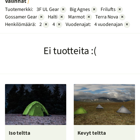
Valinnat
Tuotemerkki:
3F UL Gear
×
Big Agnes
×
Frilufts
×
Gossamer Gear
×
Halti
×
Marmot
×
Terra Nova
×
Henkilömäärä:
2
×
4
×
Vuodenajat:
4 vuodenajan
×
Ei tuotteita :(
Iso teltta
Kevyt teltta