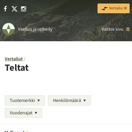
Facebook
X
Instagram
Vertailu:
0
Vaellus ja retkeily
Valitse sivu
Vertailut
Teltat
Tuotemerkki
Henkilömäärä
Vuodenajat