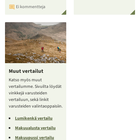
Ei kommentteja
Muut vertailut
Katso myös muut
vertailumme. Sivuilta löydät
vinkkejä varusteiden
vertailuun, sekä linkit
varusteiden valintaoppaisiin.
Lumikenkä vertailu
Makuualusta vertailu
Makuupussi vertailu