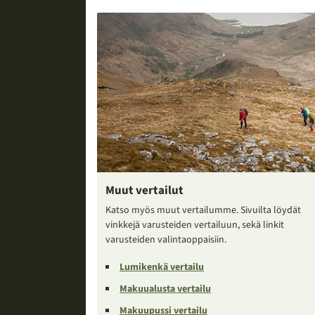
Muut vertailut
Katso myös muut vertailumme. Sivuilta löydät
vinkkejä varusteiden vertailuun, sekä linkit
varusteiden valintaoppaisiin.
Lumikenkä vertailu
Makuualusta vertailu
Makuupussi vertailu