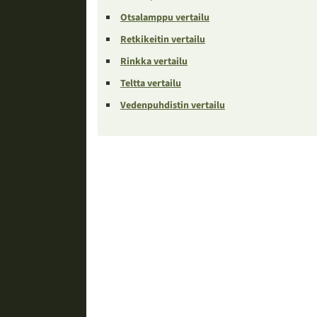
Otsalamppu vertailu
Retkikeitin vertailu
Rinkka vertailu
Teltta vertailu
Vedenpuhdistin vertailu