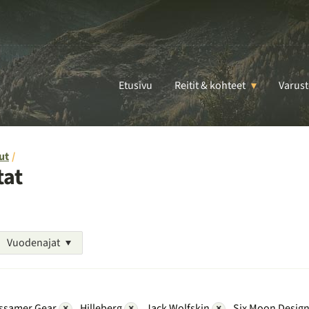
Etusivu
Reitit & kohteet
Varust
ut
tat
Vuodenajat
ssamer Gear
×
Hilleberg
×
Jack Wolfskin
×
Six Moon Desig