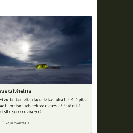
ras talviteltta
vi voi laittaa teltan kovalle koetukselle. Mitä pitää
taa huomioon talvitelttaa ostaessa? Entä mikä
si olla paras talviteltta?
Ei kommentteja