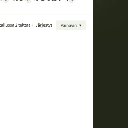
tailussa 2 telttaa
Järjestys
Painavin