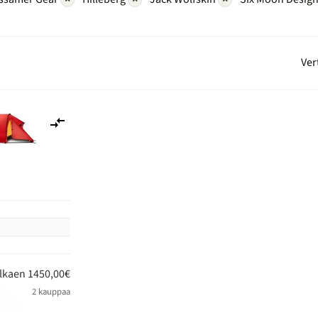
Ver
Lisää
vertailuun
n
lkaen 1450,00€
2 kauppaa