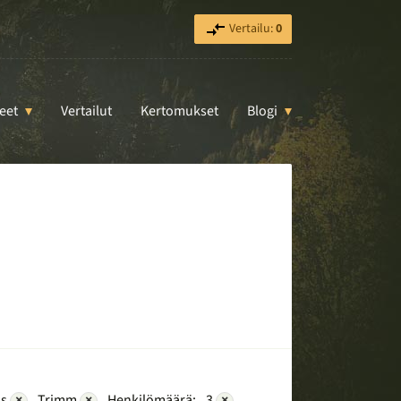
Vertailu:
0
eet
Vertailut
Kertomukset
Blogi
ns
×
Trimm
×
Henkilömäärä:
3
×