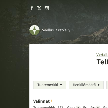
Facebook
X
Instagram
Vaellus ja retkeily
Vertail
Tel
Tuotemerkki
Henkilömäärä
Valinnat
Tuotemerkki:
3F UL Gear
×
Frilufts
×
Go