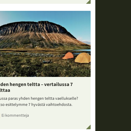
den hengen teltta – vertailussa 7
lttaa
ussa paras yhden hengen teltta vaellukselle?
tso esittelymme 7 hyvästä vaihtoehdosta.
Ei kommentteja