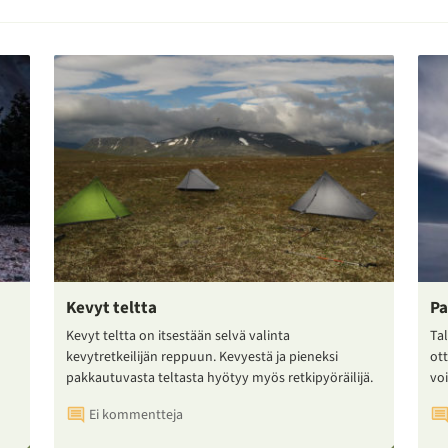
Kevyt teltta
Pa
Kevyt teltta on itsestään selvä valinta
Tal
kevytretkeilijän reppuun. Kevyestä ja pieneksi
ot
pakkautuvasta teltasta hyötyy myös retkipyöräilijä.
voi
Ei kommentteja