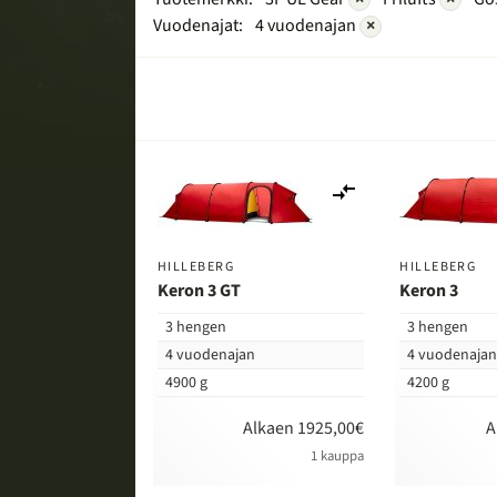
Vuodenajat:
4 vuodenajan
×
Lisää
vertailuun
HILLEBERG
HILLEBERG
Keron 3 GT
Keron 3
3 hengen
3 hengen
4 vuodenajan
4 vuodenaja
4900 g
4200 g
Alkaen 1925,00€
A
1 kauppa