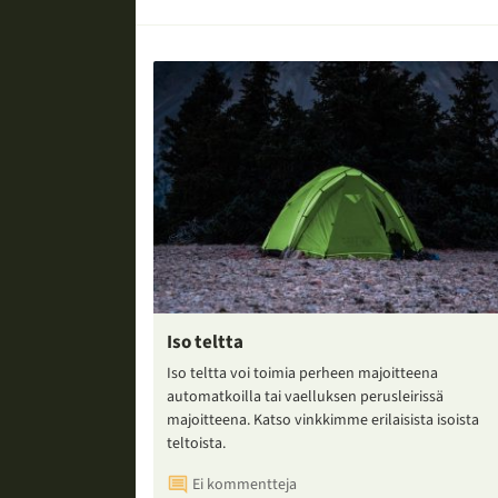
Iso teltta
Iso teltta voi toimia perheen majoitteena
automatkoilla tai vaelluksen perusleirissä
majoitteena. Katso vinkkimme erilaisista isoista
teltoista.
Ei kommentteja