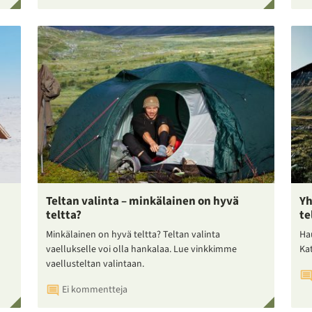
Teltan valinta – minkälainen on hyvä
Yh
teltta?
te
Minkälainen on hyvä teltta? Teltan valinta
Ha
vaellukselle voi olla hankalaa. Lue vinkkimme
Ka
vaellusteltan valintaan.
Ei kommentteja