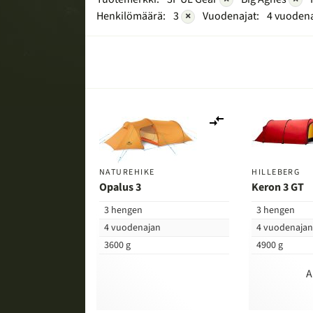
Henkilömäärä:
3
×
Vuodenajat:
4 vuoden
Lisää
vertailuun
NATUREHIKE
HILLEBERG
Opalus 3
Keron 3 GT
3 hengen
3 hengen
4 vuodenajan
4 vuodenaja
3600 g
4900 g
A