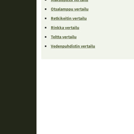
Otsalamppu vertailu
Retkikeitin vertailu
Rinkka vertailu
Teltta vertailu
Vedenpuhdistin vertailu