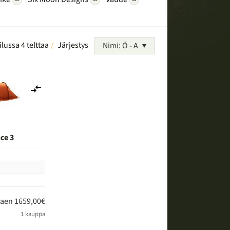
ilussa 4 telttaa
Järjestys
Nimi: Ö - A
Lisää
vertailuun
ce 3
kaen 1659,00€
1 kauppa