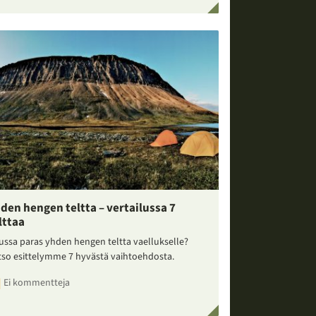
den hengen teltta – vertailussa 7
lttaa
ussa paras yhden hengen teltta vaellukselle?
tso esittelymme 7 hyvästä vaihtoehdosta.
Ei kommentteja