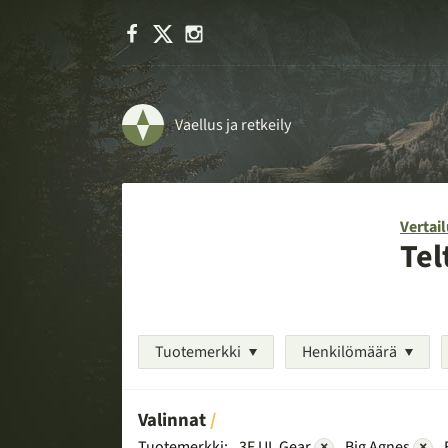
Facebook
X
Instagram
Vaellus ja retkeily
Vertail
Tel
Tuotemerkki
Henkilömäärä
Valinnat
Tuotemerkki:
3F UL Gear
×
Big Agnes
×