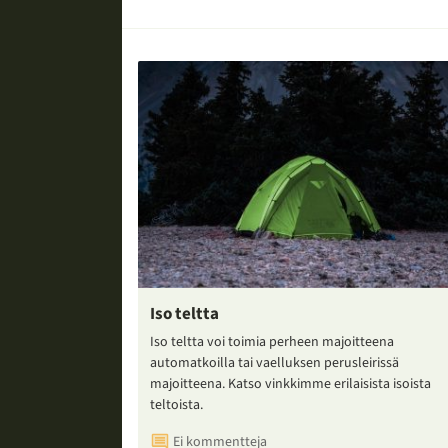
Iso teltta
Iso teltta voi toimia perheen majoitteena
automatkoilla tai vaelluksen perusleirissä
majoitteena. Katso vinkkimme erilaisista isoista
teltoista.
Ei kommentteja