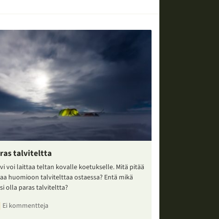
ras talviteltta
vi voi laittaa teltan kovalle koetukselle. Mitä pitää
taa huomioon talvitelttaa ostaessa? Entä mikä
si olla paras talviteltta?
Ei kommentteja