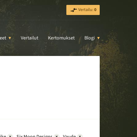
Vertailu:
0
eet
Vertailut
Kertomukset
Blogi
ike
×
Six Moon Designs
×
Vaude
×