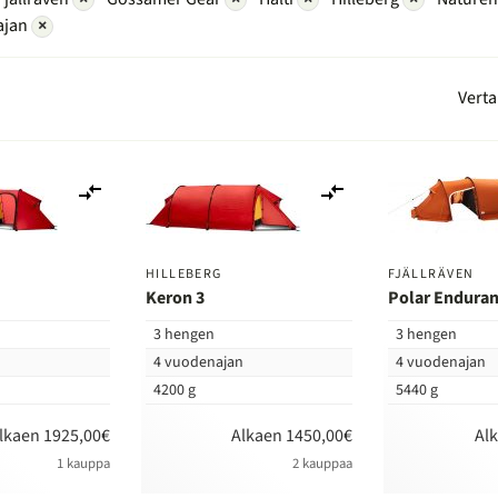
ajan
×
Verta
Lisää
Lisää
vertailuun
vertailuun
HILLEBERG
FJÄLLRÄVEN
Keron 3
Polar Enduran
3 hengen
3 hengen
n
4 vuodenajan
4 vuodenajan
4200 g
5440 g
lkaen 1925,00€
Alkaen 1450,00€
Al
1 kauppa
2 kauppaa