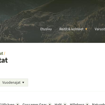
Etusivu
Reitit & kohteet
Varust
ut
tat
Vuodenajat
Fjällräven
×
Gossamer Gear
×
Halti
×
Hilleberg
×
Natureh