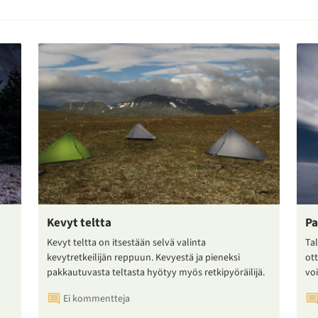
Kevyt teltta
Pa
Kevyt teltta on itsestään selvä valinta
Tal
kevytretkeilijän reppuun. Kevyestä ja pieneksi
ot
pakkautuvasta teltasta hyötyy myös retkipyöräilijä.
voi
Ei kommentteja