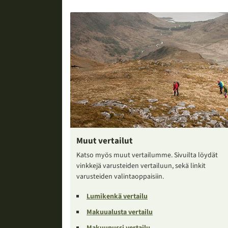
Muut vertailut
Katso myös muut vertailumme. Sivuilta löydät
vinkkejä varusteiden vertailuun, sekä linkit
varusteiden valintaoppaisiin.
Lumikenkä vertailu
Makuualusta vertailu
Makuupussi vertailu