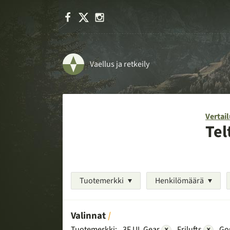
Facebook
X
Instagram
Vaellus ja retkeily
Vertail
Tel
Tuotemerkki
Henkilömäärä
Valinnat
Tuotemerkki:
3F UL Gear
×
Frilufts
×
Go