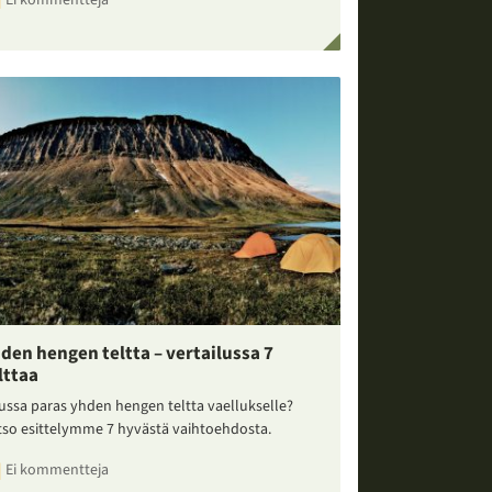
den hengen teltta – vertailussa 7
lttaa
ussa paras yhden hengen teltta vaellukselle?
tso esittelymme 7 hyvästä vaihtoehdosta.
Ei kommentteja