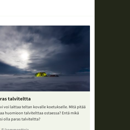
ras talviteltta
vi voi laittaa teltan kovalle koetukselle. Mitä pitää
taa huomioon talvitelttaa ostaessa? Entä mikä
si olla paras talviteltta?
Ei kommentteja