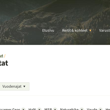
Etusivu
Reitit & kohteet
Varust
ut
tat
Vuodenajat
ssamer Gear
×
Halti
×
MSR
×
Naturehike
×
Vaude
×
He