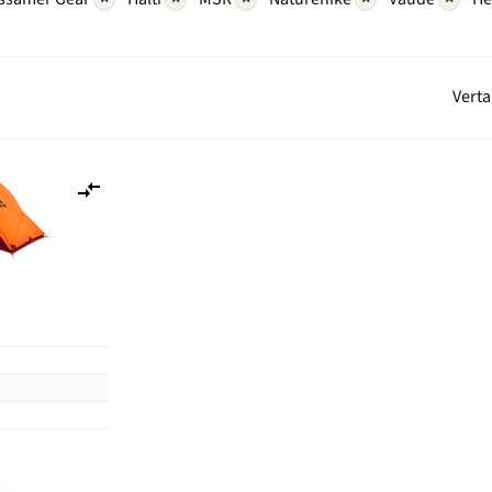
Verta
Lisää
vertailuun
n