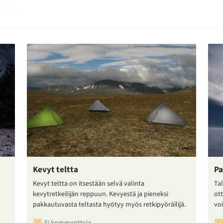
Kevyt teltta
Pa
Kevyt teltta on itsestään selvä valinta
Tal
kevytretkeilijän reppuun. Kevyestä ja pieneksi
ot
pakkautuvasta teltasta hyötyy myös retkipyöräilijä.
voi
Ei kommentteja