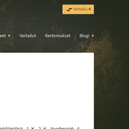
Vertailu:
0
eet
Vertailut
Kertomukset
Blogi
nkilömäärä:
1
×
2
×
Vuodenajat:
4