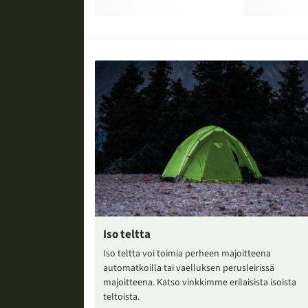
Iso teltta
Iso teltta voi toimia perheen majoitteena
automatkoilla tai vaelluksen perusleirissä
majoitteena. Katso vinkkimme erilaisista isoista
teltoista.