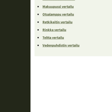
Makuupussi vertailu
Otsalamppu vertailu
Retkikeitin vertailu
Rinkka vertailu
Teltta vertailu
Vedenpuhdistin vertailu