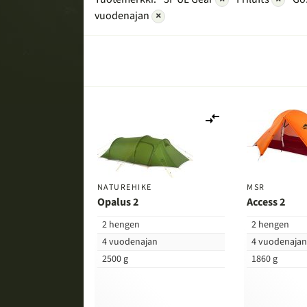
vuodenajan
×
Lisää
vertailuun
NATUREHIKE
MSR
Opalus 2
Access 2
2 hengen
2 hengen
4 vuodenajan
4 vuodenaja
2500 g
1860 g