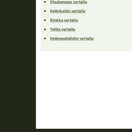
Otsalamppu vertailu
Retkikeitin vertailu
Rinkka vertailu
Teltta vertailu
Vedenpuhdistin vertailu