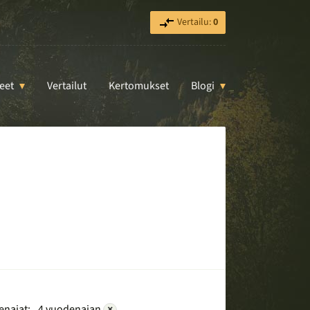
Vertailu:
0
eet
Vertailut
Kertomukset
Blogi
najat:
4 vuodenajan
×