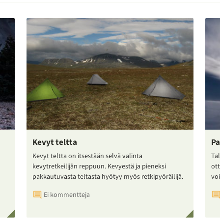
Kevyt teltta
Pa
Kevyt teltta on itsestään selvä valinta
Tal
kevytretkeilijän reppuun. Kevyestä ja pieneksi
ot
pakkautuvasta teltasta hyötyy myös retkipyöräilijä.
voi
Ei kommentteja