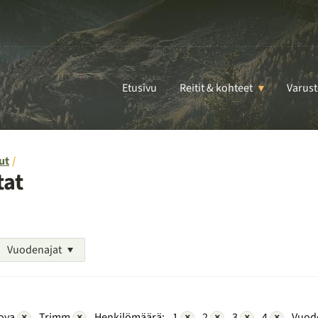
Etusivu
Reitit & kohteet
Varust
ut
tat
Vuodenajat
Nova
×
Trimm
×
Henkilömäärä:
1
×
2
×
3
×
4
×
Vuode