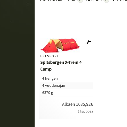
Lisää
vertailuun
HELSPORT
Spitsbergen X-Trem 4
Camp
4 hengen
4 vuodenajan
6370 g
Alkaen 1035,92€
2 kauppaa