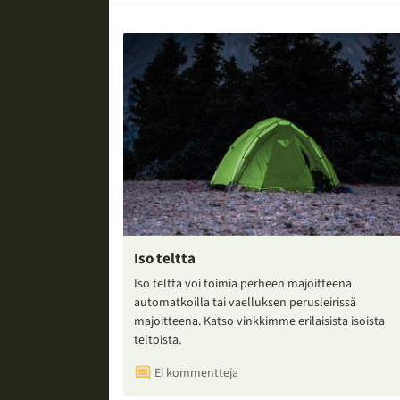
Iso teltta
Iso teltta voi toimia perheen majoitteena
automatkoilla tai vaelluksen perusleirissä
majoitteena. Katso vinkkimme erilaisista isoista
teltoista.
Ei kommentteja