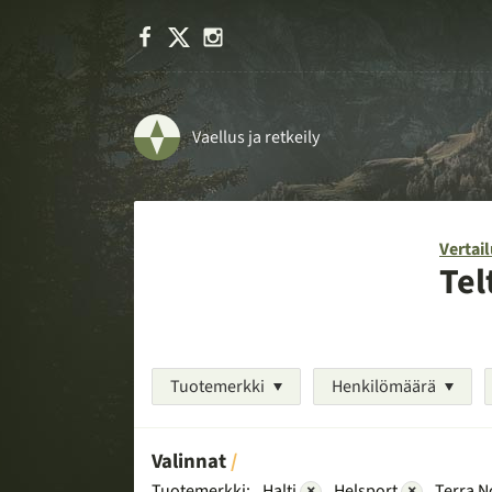
Facebook
X
Instagram
Vaellus ja retkeily
Vertail
Tel
Tuotemerkki
Henkilömäärä
Valinnat
Tuotemerkki:
Halti
×
Helsport
×
Terra 