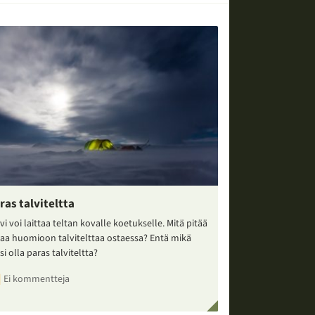
ras talviteltta
vi voi laittaa teltan kovalle koetukselle. Mitä pitää
taa huomioon talvitelttaa ostaessa? Entä mikä
si olla paras talviteltta?
Ei kommentteja