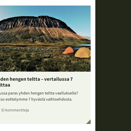
den hengen teltta – vertailussa 7
lttaa
ussa paras yhden hengen teltta vaellukselle?
tso esittelymme 7 hyvästä vaihtoehdosta.
Ei kommentteja