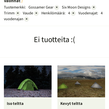
Valinnat
Tuotemerkki:
Gossamer Gear
×
Six Moon Designs
×
Trimm
×
Vaude
×
Henkilömäärä:
4
×
Vuodenajat:
4
vuodenajan
×
Ei tuotteita :(
Iso teltta
Kevyt teltta