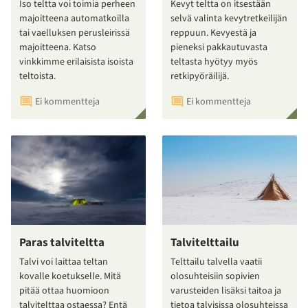
Iso teltta voi toimia perheen
Kevyt teltta on itsestään
majoitteena automatkoilla
selvä valinta kevytretkeilijän
tai vaelluksen perusleirissä
reppuun. Kevyestä ja
majoitteena. Katso
pieneksi pakkautuvasta
vinkkimme erilaisista isoista
teltasta hyötyy myös
teltoista.
retkipyöräilijä.
Ei kommentteja
Ei kommentteja
Paras talviteltta
Talvitelttailu
Talvi voi laittaa teltan
Telttailu talvella vaatii
kovalle koetukselle. Mitä
olosuhteisiin sopivien
pitää ottaa huomioon
varusteiden lisäksi taitoa ja
talvitelttaa ostaessa? Entä
tietoa talvisissa olosuhteissa