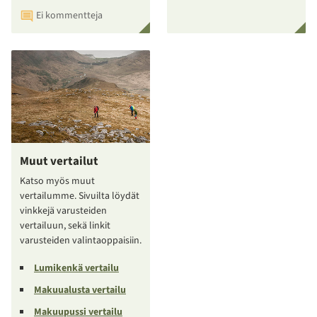
Ei kommentteja
Muut vertailut
Katso myös muut
vertailumme. Sivuilta löydät
vinkkejä varusteiden
vertailuun, sekä linkit
varusteiden valintaoppaisiin.
Lumikenkä vertailu
Makuualusta vertailu
Makuupussi vertailu