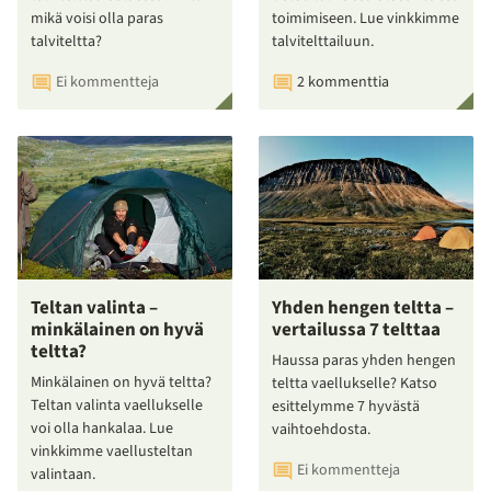
mikä voisi olla paras
toimimiseen. Lue vinkkimme
talviteltta?
talvitelttailuun.
Ei kommentteja
2 kommenttia
Teltan valinta –
Yhden hengen teltta –
minkälainen on hyvä
vertailussa 7 telttaa
teltta?
Haussa paras yhden hengen
Minkälainen on hyvä teltta?
teltta vaellukselle? Katso
Teltan valinta vaellukselle
esittelymme 7 hyvästä
voi olla hankalaa. Lue
vaihtoehdosta.
vinkkimme vaellusteltan
Ei kommentteja
valintaan.