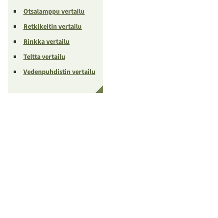
Otsalamppu vertailu
Retkikeitin vertailu
Rinkka vertailu
Teltta vertailu
Vedenpuhdistin vertailu