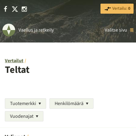
Facebook
X
Instagram
Vertailu:
0
Vaellus ja retkeily
Valitse sivu
Vertailut
Teltat
Tuotemerkki
Henkilömäärä
Vuodenajat