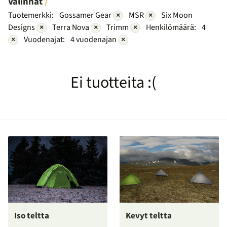
Valinnat
Tuotemerkki:
Gossamer Gear
×
MSR
×
Six Moon
Designs
×
Terra Nova
×
Trimm
×
Henkilömäärä:
4
×
Vuodenajat:
4 vuodenajan
×
Ei tuotteita :(
Iso teltta
Kevyt teltta