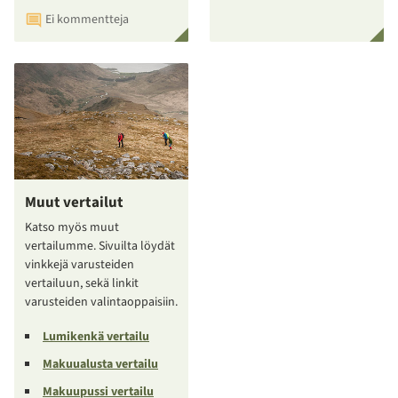
Ei kommentteja
Muut vertailut
Katso myös muut
vertailumme. Sivuilta löydät
vinkkejä varusteiden
vertailuun, sekä linkit
varusteiden valintaoppaisiin.
Lumikenkä vertailu
Makuualusta vertailu
Makuupussi vertailu