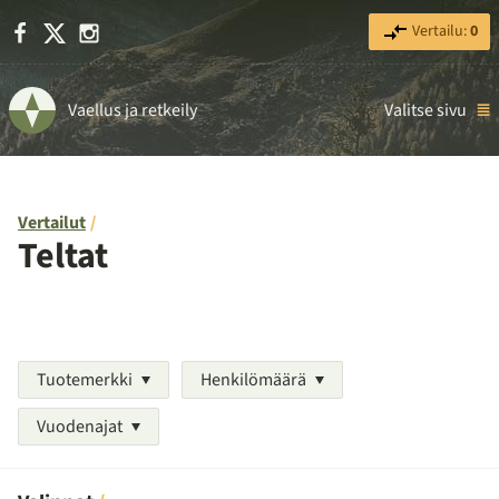
Facebook
X
Instagram
Vertailu:
0
Vaellus ja retkeily
Valitse sivu
Vertailut
Teltat
Tuotemerkki
Henkilömäärä
Vuodenajat