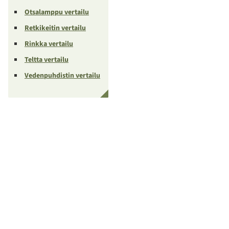
Otsalamppu vertailu
Retkikeitin vertailu
Rinkka vertailu
Teltta vertailu
Vedenpuhdistin vertailu