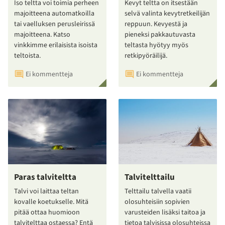
Iso teltta voi toimia perheen
Kevyt teltta on itsestään
majoitteena automatkoilla
selvä valinta kevytretkeilijän
tai vaelluksen perusleirissä
reppuun. Kevyestä ja
majoitteena. Katso
pieneksi pakkautuvasta
vinkkimme erilaisista isoista
teltasta hyötyy myös
teltoista.
retkipyöräilijä.
Ei kommentteja
Ei kommentteja
Paras talviteltta
Talvitelttailu
Talvi voi laittaa teltan
Telttailu talvella vaatii
kovalle koetukselle. Mitä
olosuhteisiin sopivien
pitää ottaa huomioon
varusteiden lisäksi taitoa ja
talvitelttaa ostaessa? Entä
tietoa talvisissa olosuhteissa