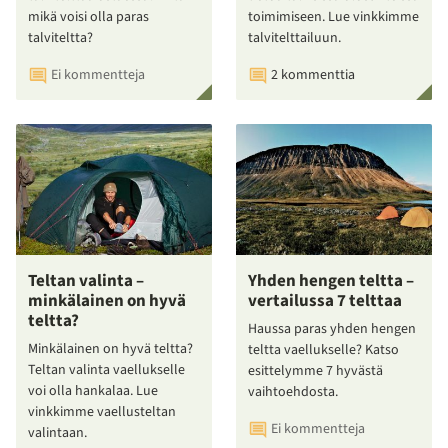
mikä voisi olla paras
toimimiseen. Lue vinkkimme
talviteltta?
talvitelttailuun.
Ei kommentteja
2 kommenttia
Teltan valinta –
Yhden hengen teltta –
minkälainen on hyvä
vertailussa 7 telttaa
teltta?
Haussa paras yhden hengen
Minkälainen on hyvä teltta?
teltta vaellukselle? Katso
Teltan valinta vaellukselle
esittelymme 7 hyvästä
voi olla hankalaa. Lue
vaihtoehdosta.
vinkkimme vaellusteltan
Ei kommentteja
valintaan.