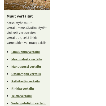
Muut vertailut
Katso myös muut
vertailumme. Sivuilta löydät
vinkkejä varusteiden
vertailuun, sekä linkit
varusteiden valintaoppaisiin.
Lumikenkä vertailu
Makuualusta vertailu
Makuupussi vertailu
Otsalamppu vertailu
Retkikeitin vertailu
Rinkka vertailu
Teltta vertailu
Vedenpuhdistin vertailu