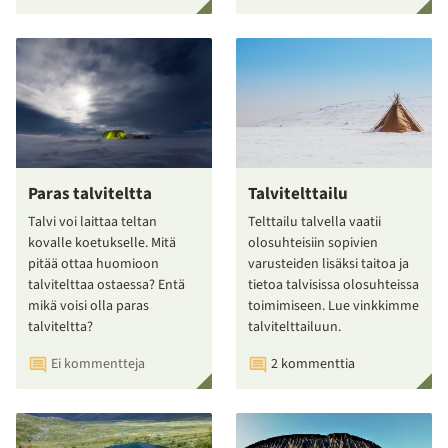
Paras talviteltta
Talvitelttailu
Talvi voi laittaa teltan
Telttailu talvella vaatii
kovalle koetukselle. Mitä
olosuhteisiin sopivien
pitää ottaa huomioon
varusteiden lisäksi taitoa ja
talvitelttaa ostaessa? Entä
tietoa talvisissa olosuhteissa
mikä voisi olla paras
toimimiseen. Lue vinkkimme
talviteltta?
talvitelttailuun.
Ei kommentteja
2 kommenttia