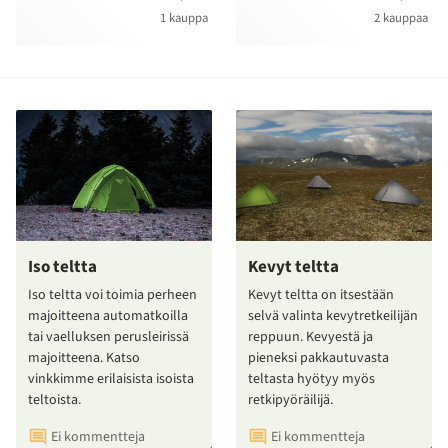
1 kauppa
2 kauppaa
Iso teltta
Kevyt teltta
Iso teltta voi toimia perheen
Kevyt teltta on itsestään
majoitteena automatkoilla
selvä valinta kevytretkeilijän
tai vaelluksen perusleirissä
reppuun. Kevyestä ja
majoitteena. Katso
pieneksi pakkautuvasta
vinkkimme erilaisista isoista
teltasta hyötyy myös
teltoista.
retkipyöräilijä.
Ei kommentteja
Ei kommentteja