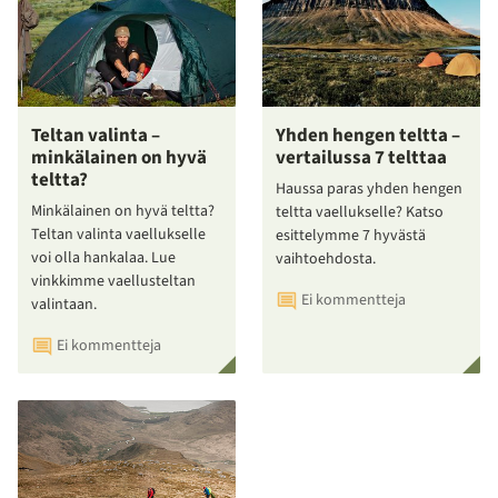
Teltan valinta –
Yhden hengen teltta –
minkälainen on hyvä
vertailussa 7 telttaa
teltta?
Haussa paras yhden hengen
Minkälainen on hyvä teltta?
teltta vaellukselle? Katso
Teltan valinta vaellukselle
esittelymme 7 hyvästä
voi olla hankalaa. Lue
vaihtoehdosta.
vinkkimme vaellusteltan
Ei kommentteja
valintaan.
Ei kommentteja