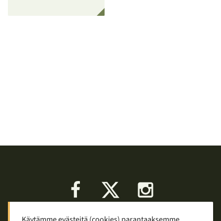
Facebook
X
Instagram
Käytämme evästeitä (cookies) parantaaksemme
Keskustelu
Palaute
Tietosuoja