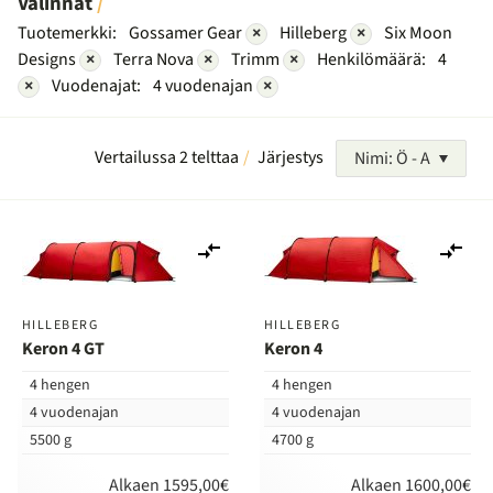
Valinnat
Tuotemerkki:
Gossamer Gear
×
Hilleberg
×
Six Moon
Designs
×
Terra Nova
×
Trimm
×
Henkilömäärä:
4
×
Vuodenajat:
4 vuodenajan
×
Vertailussa 2 telttaa
Järjestys
Nimi: Ö - A
Lisää
Lis
vertailuun
ver
HILLEBERG
HILLEBERG
Keron 4 GT
Keron 4
4 hengen
4 hengen
4 vuodenajan
4 vuodenajan
5500 g
4700 g
Alkaen 1595,00€
Alkaen 1600,00€