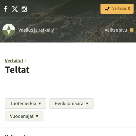
Facebook
X
Instagram
Vertailu:
0
Vaellus ja retkeily
Valitse sivu
Vertailut
Teltat
Tuotemerkki
Henkilömäärä
Vuodenajat