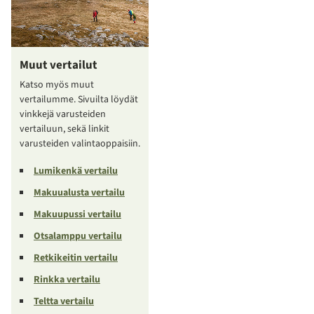
Muut vertailut
Katso myös muut
vertailumme. Sivuilta löydät
vinkkejä varusteiden
vertailuun, sekä linkit
varusteiden valintaoppaisiin.
Lumikenkä vertailu
Makuualusta vertailu
Makuupussi vertailu
Otsalamppu vertailu
Retkikeitin vertailu
Rinkka vertailu
Teltta vertailu