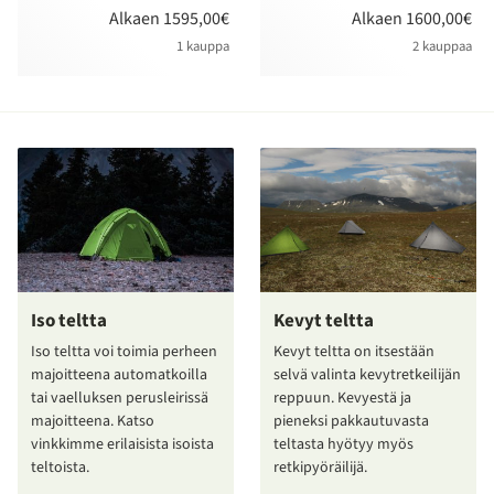
Alkaen 1595,00€
Alkaen 1600,00€
1 kauppa
2 kauppaa
Iso teltta
Kevyt teltta
Iso teltta voi toimia perheen
Kevyt teltta on itsestään
majoitteena automatkoilla
selvä valinta kevytretkeilijän
tai vaelluksen perusleirissä
reppuun. Kevyestä ja
majoitteena. Katso
pieneksi pakkautuvasta
vinkkimme erilaisista isoista
teltasta hyötyy myös
teltoista.
retkipyöräilijä.