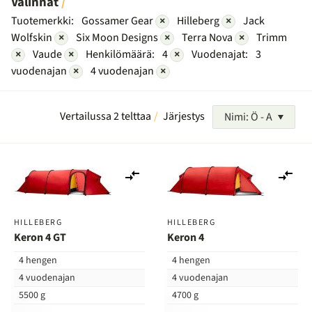
Valinnat
Tuotemerkki:
Gossamer Gear
×
Hilleberg
×
Jack
Wolfskin
×
Six Moon Designs
×
Terra Nova
×
Trimm
×
Vaude
×
Henkilömäärä:
4
×
Vuodenajat:
3
vuodenajan
×
4 vuodenajan
×
Vertailussa 2 telttaa
Järjestys
Nimi: Ö - A
Lisää
Lis
vertailuun
ver
HILLEBERG
HILLEBERG
Keron 4 GT
Keron 4
4 hengen
4 hengen
4 vuodenajan
4 vuodenajan
5500 g
4700 g