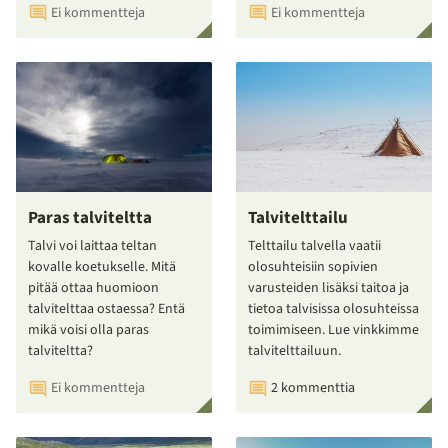
Ei kommentteja
Ei kommentteja
Paras talviteltta
Talvitelttailu
Talvi voi laittaa teltan
Telttailu talvella vaatii
kovalle koetukselle. Mitä
olosuhteisiin sopivien
pitää ottaa huomioon
varusteiden lisäksi taitoa ja
talvitelttaa ostaessa? Entä
tietoa talvisissa olosuhteissa
mikä voisi olla paras
toimimiseen. Lue vinkkimme
talviteltta?
talvitelttailuun.
Ei kommentteja
2 kommenttia