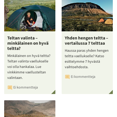
Teltan valinta –
Yhden hengen teltta –
minkälainen on hyvä
vertailussa 7 telttaa
teltta?
Haussa paras yhden hengen
Minkälainen on hyvä teltta?
teltta vaellukselle? Katso
Teltan valinta vaellukselle
esittelymme 7 hyvästä
voi olla hankalaa. Lue
vaihtoehdosta.
vinkkimme vaellusteltan
Ei kommentteja
valintaan.
Ei kommentteja