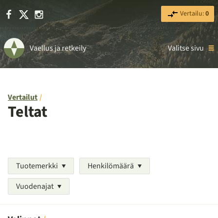
Facebook
X
Instagram
Vertailu:
0
Vaellus ja retkeily
Valitse sivu
Vertailut
Teltat
Tuotemerkki
Henkilömäärä
Vuodenajat