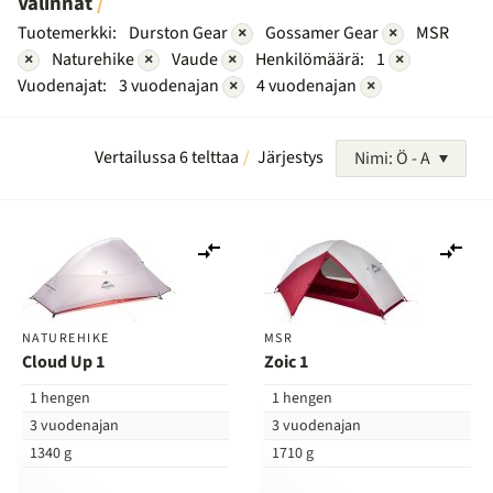
Valinnat
Tuotemerkki:
Durston Gear
×
Gossamer Gear
×
MSR
×
Naturehike
×
Vaude
×
Henkilömäärä:
1
×
Vuodenajat:
3 vuodenajan
×
4 vuodenajan
×
Vertailussa 6 telttaa
Järjestys
Nimi: Ö - A
Lisää
Lis
vertailuun
ver
NATUREHIKE
MSR
Cloud Up 1
Zoic 1
1 hengen
1 hengen
3 vuodenajan
3 vuodenajan
1340 g
1710 g