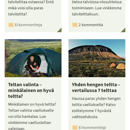
talvitelttaa ostaessa? Entä
tietoa talvisissa olosuhteissa
mikä voisi olla paras
toimimiseen. Lue vinkkimme
talviteltta?
talvitelttailuun.
Ei kommentteja
2 kommenttia
Teltan valinta –
Yhden hengen teltta –
minkälainen on hyvä
vertailussa 7 telttaa
teltta?
Haussa paras yhden hengen
Minkälainen on hyvä teltta?
teltta vaellukselle? Katso
Teltan valinta vaellukselle
esittelymme 7 hyvästä
voi olla hankalaa. Lue
vaihtoehdosta.
vinkkimme vaellusteltan
Ei kommentteja
valintaan.