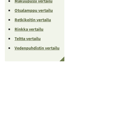
Makuupussi vertailu
Otsalamppu vertailu
Retkikeitin vertailu
Rinkka vertailu
Teltta vertailu
Vedenpuhdistin vertailu