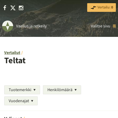
Facebook
X
Instagram
Vertailu:
0
Vaellus ja retkeily
Valitse sivu
Vertailut
Teltat
Tuotemerkki
Henkilömäärä
Vuodenajat