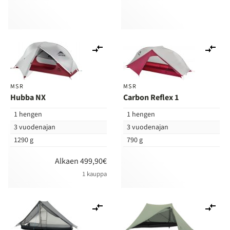
Lisää
Lis
vertailuun
ver
MSR
MSR
Hubba NX
Carbon Reflex 1
1 hengen
1 hengen
3 vuodenajan
3 vuodenajan
1290 g
790 g
Alkaen 499,90€
1 kauppa
Lisää
Lis
vertailuun
ver