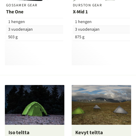
GOSSAMER GEAR
DURSTON GEAR
The One
X-Mid 1
1 hengen
1 hengen
3 vuodenajan
3 vuodenajan
503 g
875 g
Iso teltta
Kevyt teltta