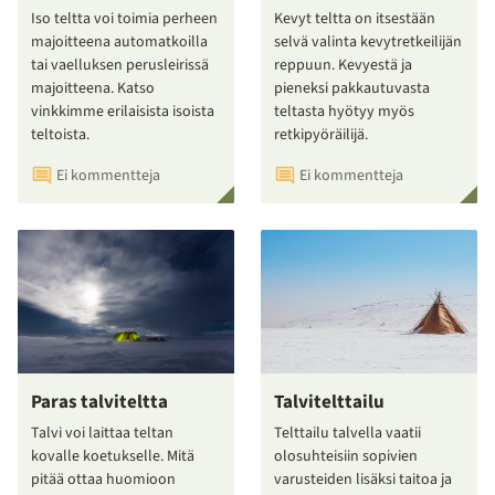
Iso teltta voi toimia perheen
Kevyt teltta on itsestään
majoitteena automatkoilla
selvä valinta kevytretkeilijän
tai vaelluksen perusleirissä
reppuun. Kevyestä ja
majoitteena. Katso
pieneksi pakkautuvasta
vinkkimme erilaisista isoista
teltasta hyötyy myös
teltoista.
retkipyöräilijä.
Ei kommentteja
Ei kommentteja
Paras talviteltta
Talvitelttailu
Talvi voi laittaa teltan
Telttailu talvella vaatii
kovalle koetukselle. Mitä
olosuhteisiin sopivien
pitää ottaa huomioon
varusteiden lisäksi taitoa ja