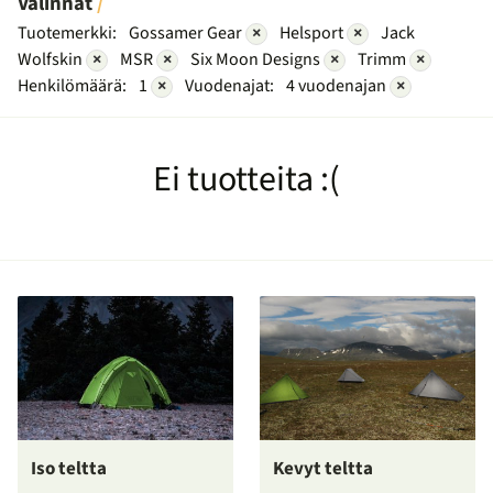
Valinnat
Tuotemerkki:
Gossamer Gear
×
Helsport
×
Jack
Wolfskin
×
MSR
×
Six Moon Designs
×
Trimm
×
Henkilömäärä:
1
×
Vuodenajat:
4 vuodenajan
×
Ei tuotteita :(
Iso teltta
Kevyt teltta