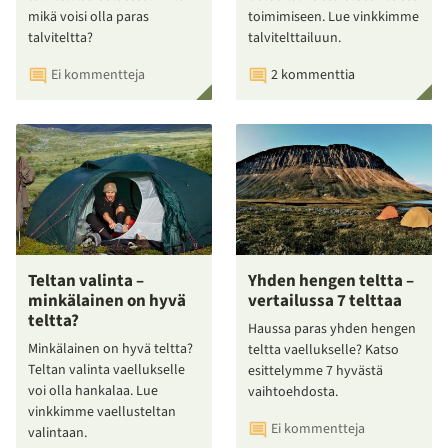
mikä voisi olla paras
toimimiseen. Lue vinkkimme
talviteltta?
talvitelttailuun.
Ei kommentteja
2 kommenttia
Teltan valinta –
Yhden hengen teltta –
minkälainen on hyvä
vertailussa 7 telttaa
teltta?
Haussa paras yhden hengen
Minkälainen on hyvä teltta?
teltta vaellukselle? Katso
Teltan valinta vaellukselle
esittelymme 7 hyvästä
voi olla hankalaa. Lue
vaihtoehdosta.
vinkkimme vaellusteltan
Ei kommentteja
valintaan.