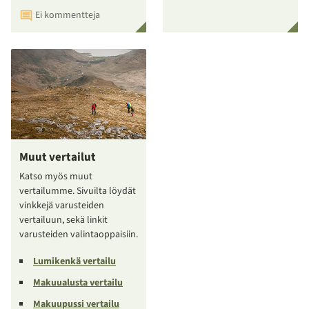
Ei kommentteja
Muut vertailut
Katso myös muut
vertailumme. Sivuilta löydät
vinkkejä varusteiden
vertailuun, sekä linkit
varusteiden valintaoppaisiin.
Lumikenkä vertailu
Makuualusta vertailu
Makuupussi vertailu