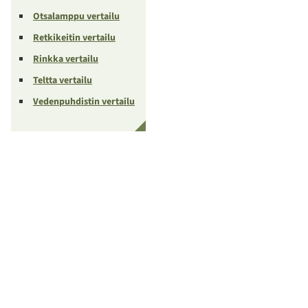
Otsalamppu vertailu
Retkikeitin vertailu
Rinkka vertailu
Teltta vertailu
Vedenpuhdistin vertailu