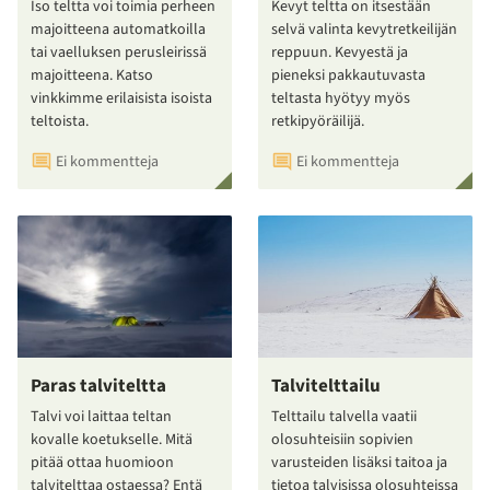
Iso teltta voi toimia perheen
Kevyt teltta on itsestään
majoitteena automatkoilla
selvä valinta kevytretkeilijän
tai vaelluksen perusleirissä
reppuun. Kevyestä ja
majoitteena. Katso
pieneksi pakkautuvasta
vinkkimme erilaisista isoista
teltasta hyötyy myös
teltoista.
retkipyöräilijä.
Ei kommentteja
Ei kommentteja
Paras talviteltta
Talvitelttailu
Talvi voi laittaa teltan
Telttailu talvella vaatii
kovalle koetukselle. Mitä
olosuhteisiin sopivien
pitää ottaa huomioon
varusteiden lisäksi taitoa ja
talvitelttaa ostaessa? Entä
tietoa talvisissa olosuhteissa