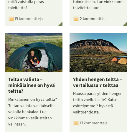
mikä voisi olla paras
toimimiseen. Lue vinkkimme
talviteltta?
talvitelttailuun.
Ei kommentteja
2 kommenttia
Teltan valinta –
Yhden hengen teltta –
minkälainen on hyvä
vertailussa 7 telttaa
teltta?
Haussa paras yhden hengen
Minkälainen on hyvä teltta?
teltta vaellukselle? Katso
Teltan valinta vaellukselle
esittelymme 7 hyvästä
voi olla hankalaa. Lue
vaihtoehdosta.
vinkkimme vaellusteltan
Ei kommentteja
valintaan.