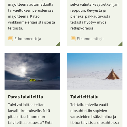
majoitteena automatkoilla
selvä valinta kevytretkeilijän
tai vaelluksen perusleirissä
reppuun. Kevyestä ja
majoitteena. Katso
pieneksi pakkautuvasta
vinkkimme erilaisista isoista
teltasta hyötyy myös
teltoista.
retkipyöräilijä.
Ei kommentteja
Ei kommentteja
Paras talviteltta
Talvitelttailu
Talvi voi laittaa teltan
Telttailu talvella vaatii
kovalle koetukselle. Mitä
olosuhteisiin sopivien
pitää ottaa huomioon
varusteiden lisäksi taitoa ja
talvitelttaa ostaessa? Entä
tietoa talvisissa olosuhteissa