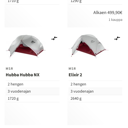
1710 g
1290 g
Alkaen 499,90€
1 kauppa
Lisää
Lis
vertailuun
ver
MSR
MSR
Hubba Hubba NX
Elixir 2
2 hengen
2 hengen
3 vuodenajan
3 vuodenajan
1720 g
2640 g