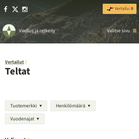
Facebook
X
Instagram
Vertailu:
0
Vaellus ja retkeily
Valitse sivu
Vertailut
Teltat
Tuotemerkki
Henkilömäärä
Vuodenajat