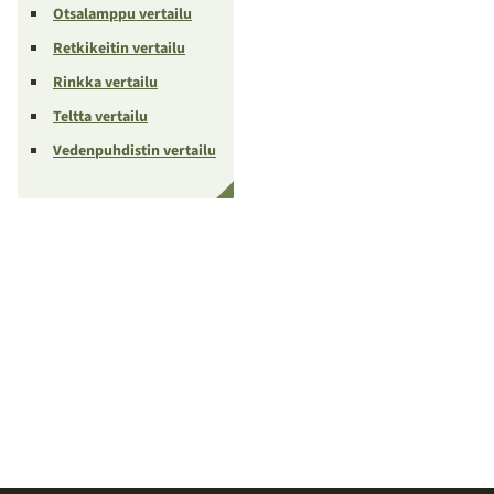
Otsalamppu vertailu
Retkikeitin vertailu
Rinkka vertailu
Teltta vertailu
Vedenpuhdistin vertailu