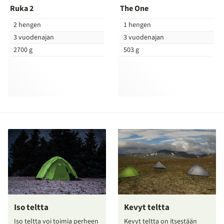
Ruka 2
The One
2 hengen
1 hengen
3 vuodenajan
3 vuodenajan
2700 g
503 g
Iso teltta
Kevyt teltta
Iso teltta voi toimia perheen
Kevyt teltta on itsestään