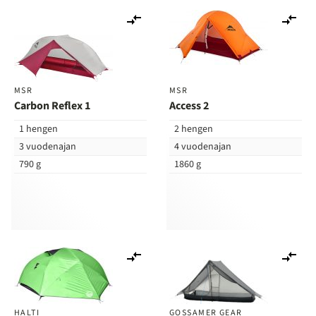
Lisää
Lis
vertailuun
ver
MSR
MSR
Carbon Reflex 1
Access 2
1 hengen
2 hengen
3 vuodenajan
4 vuodenajan
790 g
1860 g
Lisää
Lis
vertailuun
ver
HALTI
GOSSAMER GEAR