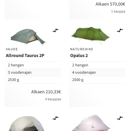
Alkaen 570,00€
1 kauppa
Lisää
Lis
vertailuun
ver
VAUDE
NATUREHIKE
Allround Taurus 2P
Opalus 2
2 hengen
2 hengen
3 vuodenajan
4 vuodenajan
2530 g
2500 g
Alkaen 210,33€
4 kauppaa
Lisää
Lis
vertailuun
ver