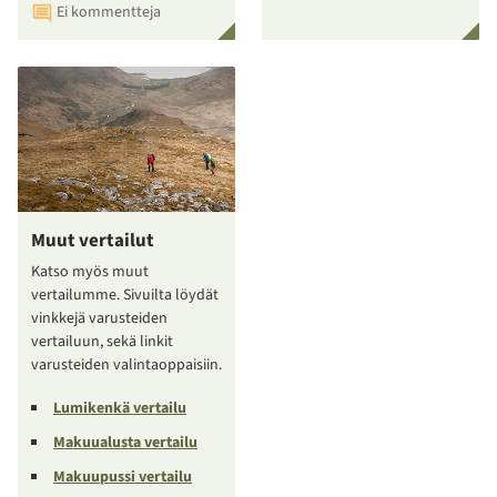
Ei kommentteja
Muut vertailut
Katso myös muut
vertailumme. Sivuilta löydät
vinkkejä varusteiden
vertailuun, sekä linkit
varusteiden valintaoppaisiin.
Lumikenkä vertailu
Makuualusta vertailu
Makuupussi vertailu