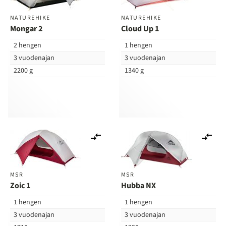
NATUREHIKE
NATUREHIKE
Mongar 2
Cloud Up 1
2 hengen
1 hengen
3 vuodenajan
3 vuodenajan
2200 g
1340 g
Lisää
Lis
vertailuun
ver
MSR
MSR
Zoic 1
Hubba NX
1 hengen
1 hengen
3 vuodenajan
3 vuodenajan