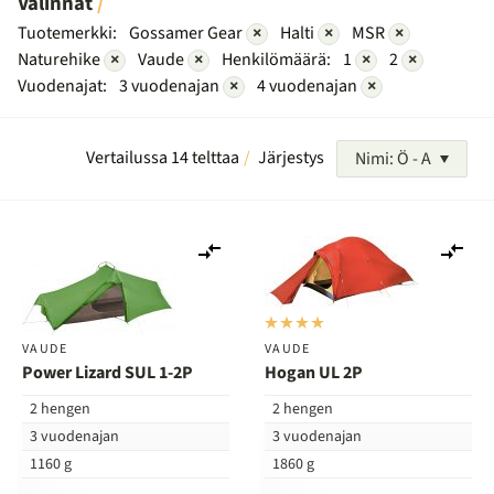
Valinnat
Tuotemerkki:
Gossamer Gear
×
Halti
×
MSR
×
Naturehike
×
Vaude
×
Henkilömäärä:
1
×
2
×
Vuodenajat:
3 vuodenajan
×
4 vuodenajan
×
Vertailussa 14 telttaa
Järjestys
Nimi: Ö - A
Lisää
Lis
vertailuun
ver
VAUDE
VAUDE
Power Lizard SUL 1-2P
Hogan UL 2P
2 hengen
2 hengen
3 vuodenajan
3 vuodenajan
1160 g
1860 g