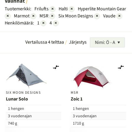
Valinnat
Tuotemerkki:
Frilufts
×
Halti
×
Hyperlite Mountain Gear
×
Marmot
×
MSR
×
Six Moon Designs
×
Vaude
×
Henkilömäärä:
1
×
4
×
Vertailussa 4 telttaa
Järjestys
Nimi: Ö - A
Lisää
Lis
vertailuun
ver
SIX MOON DESIGNS
MSR
Lunar Solo
Zoic 1
1 hengen
1 hengen
3 vuodenajan
3 vuodenajan
740 g
1710 g