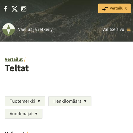
Facebook
X
Instagram
Vertailu:
0
Vaellus ja retkeily
Valitse sivu
Vertailut
Teltat
Tuotemerkki
Henkilömäärä
Vuodenajat