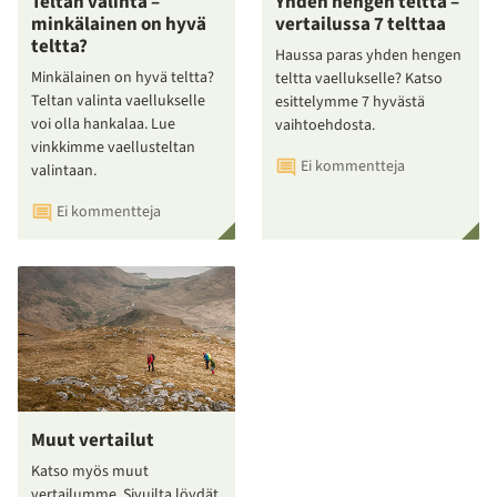
Teltan valinta –
Yhden hengen teltta –
minkälainen on hyvä
vertailussa 7 telttaa
teltta?
Haussa paras yhden hengen
Minkälainen on hyvä teltta?
teltta vaellukselle? Katso
Teltan valinta vaellukselle
esittelymme 7 hyvästä
voi olla hankalaa. Lue
vaihtoehdosta.
vinkkimme vaellusteltan
Ei kommentteja
valintaan.
Ei kommentteja
Muut vertailut
Katso myös muut
vertailumme. Sivuilta löydät