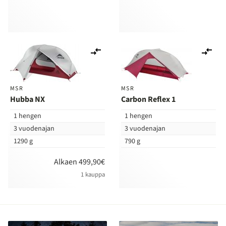
Lisää
Lis
vertailuun
ver
MSR
MSR
Hubba NX
Carbon Reflex 1
1 hengen
1 hengen
3 vuodenajan
3 vuodenajan
1290 g
790 g
Alkaen 499,90€
1 kauppa