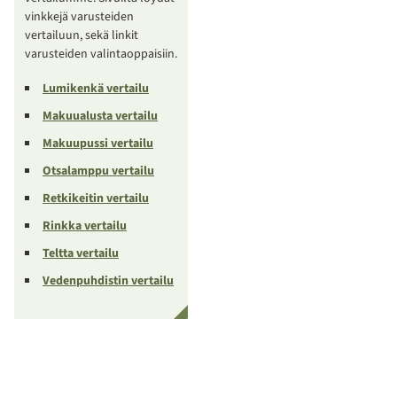
vinkkejä varusteiden
vertailuun, sekä linkit
varusteiden valintaoppaisiin.
Lumikenkä vertailu
Makuualusta vertailu
Makuupussi vertailu
Otsalamppu vertailu
Retkikeitin vertailu
Rinkka vertailu
Teltta vertailu
Vedenpuhdistin vertailu