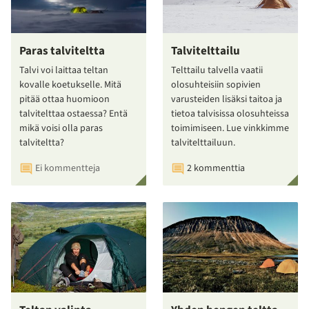
Paras talviteltta
Talvitelttailu
Talvi voi laittaa teltan
Telttailu talvella vaatii
kovalle koetukselle. Mitä
olosuhteisiin sopivien
pitää ottaa huomioon
varusteiden lisäksi taitoa ja
talvitelttaa ostaessa? Entä
tietoa talvisissa olosuhteissa
mikä voisi olla paras
toimimiseen. Lue vinkkimme
talviteltta?
talvitelttailuun.
Ei kommentteja
2 kommenttia