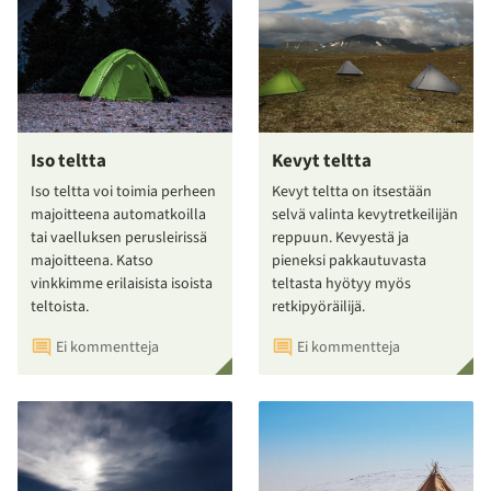
Iso teltta
Kevyt teltta
Iso teltta voi toimia perheen
Kevyt teltta on itsestään
majoitteena automatkoilla
selvä valinta kevytretkeilijän
tai vaelluksen perusleirissä
reppuun. Kevyestä ja
majoitteena. Katso
pieneksi pakkautuvasta
vinkkimme erilaisista isoista
teltasta hyötyy myös
teltoista.
retkipyöräilijä.
Ei kommentteja
Ei kommentteja