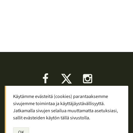
Facebook
X
Instagram
Käytämme evästeitä (cookies) parantaaksemme
Keskustelu
Palaute
Tietosuoja
sivujemme toimintaa ja käyttäjäystävällisyyttä.
Mainostaminen ja yhteistyö
Jatkamalla sivujen selailua muuttamatta asetuksiasi,
sallit evästeiden käytön tällä sivustolla.
Copyright © 2007—2026
Tuomas Tolppi
/
Vaellus ja retkeily
OK