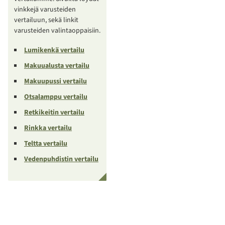
vinkkejä varusteiden
vertailuun, sekä linkit
varusteiden valintaoppaisiin.
Lumikenkä vertailu
Makuualusta vertailu
Makuupussi vertailu
Otsalamppu vertailu
Retkikeitin vertailu
Rinkka vertailu
Teltta vertailu
Vedenpuhdistin vertailu