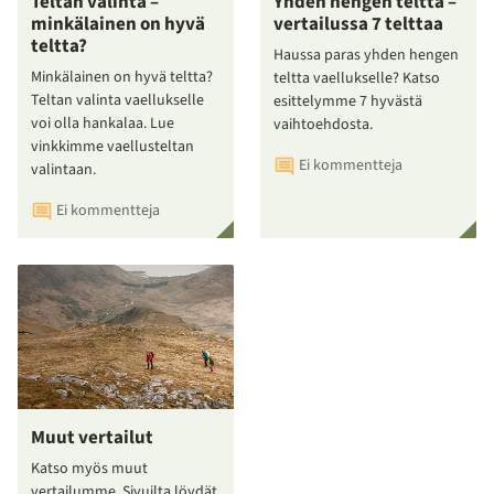
Teltan valinta –
Yhden hengen teltta –
minkälainen on hyvä
vertailussa 7 telttaa
teltta?
Haussa paras yhden hengen
Minkälainen on hyvä teltta?
teltta vaellukselle? Katso
Teltan valinta vaellukselle
esittelymme 7 hyvästä
voi olla hankalaa. Lue
vaihtoehdosta.
vinkkimme vaellusteltan
Ei kommentteja
valintaan.
Ei kommentteja
Muut vertailut
Katso myös muut
vertailumme. Sivuilta löydät