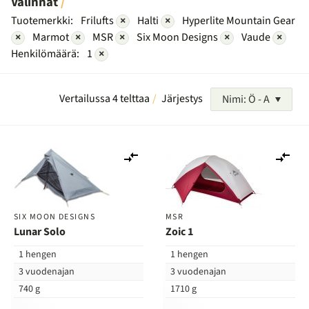
Valinnat
Tuotemerkki:
Frilufts
×
Halti
×
Hyperlite Mountain Gear
×
Marmot
×
MSR
×
Six Moon Designs
×
Vaude
×
Henkilömäärä:
1
×
Vertailussa 4 telttaa
Järjestys
Nimi: Ö - A
Lisää
Lis
vertailuun
ver
SIX MOON DESIGNS
MSR
Lunar Solo
Zoic 1
1 hengen
1 hengen
3 vuodenajan
3 vuodenajan
740 g
1710 g