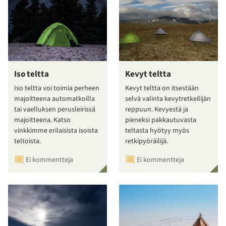
Iso teltta
Kevyt teltta
Iso teltta voi toimia perheen
Kevyt teltta on itsestään
majoitteena automatkoilla
selvä valinta kevytretkeilijän
tai vaelluksen perusleirissä
reppuun. Kevyestä ja
majoitteena. Katso
pieneksi pakkautuvasta
vinkkimme erilaisista isoista
teltasta hyötyy myös
teltoista.
retkipyöräilijä.
Ei kommentteja
Ei kommentteja