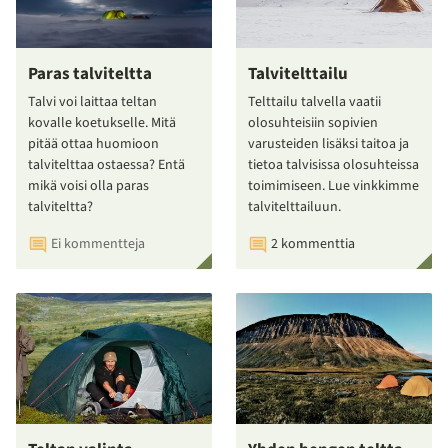
Paras talviteltta
Talvitelttailu
Talvi voi laittaa teltan
Telttailu talvella vaatii
kovalle koetukselle. Mitä
olosuhteisiin sopivien
pitää ottaa huomioon
varusteiden lisäksi taitoa ja
talvitelttaa ostaessa? Entä
tietoa talvisissa olosuhteissa
mikä voisi olla paras
toimimiseen. Lue vinkkimme
talviteltta?
talvitelttailuun.
Ei kommentteja
2 kommenttia