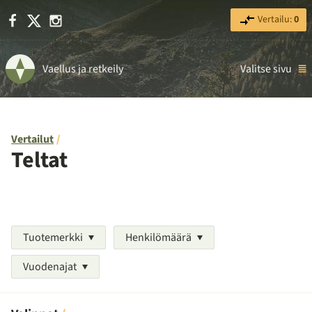
Facebook
X
Instagram
Vertailu:
0
Vaellus ja retkeily
Valitse sivu
Vertailut
Teltat
Tuotemerkki
Henkilömäärä
Vuodenajat