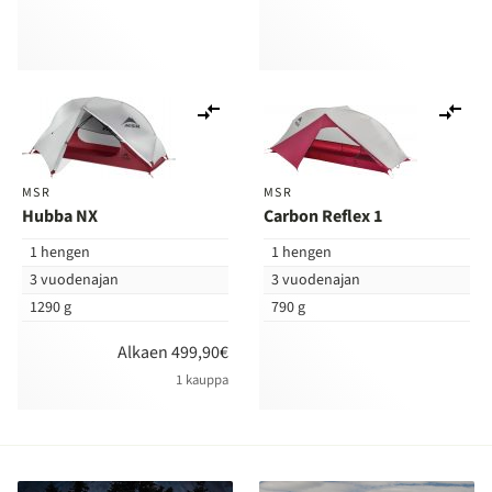
Lisää
Lis
vertailuun
ver
MSR
MSR
Hubba NX
Carbon Reflex 1
1 hengen
1 hengen
3 vuodenajan
3 vuodenajan
1290 g
790 g
Alkaen 499,90€
1 kauppa