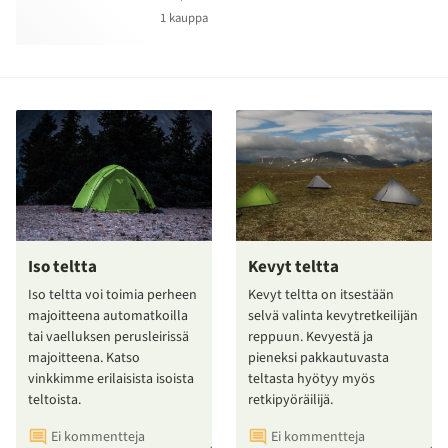
1 kauppa
Iso teltta
Kevyt teltta
Iso teltta voi toimia perheen
Kevyt teltta on itsestään
majoitteena automatkoilla
selvä valinta kevytretkeilijän
tai vaelluksen perusleirissä
reppuun. Kevyestä ja
majoitteena. Katso
pieneksi pakkautuvasta
vinkkimme erilaisista isoista
teltasta hyötyy myös
teltoista.
retkipyöräilijä.
Ei kommentteja
Ei kommentteja