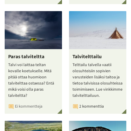
Paras talviteltta
Talvitelttailu
Talvi voi laittaa teltan
Telttailu talvella vaatii
kovalle koetukselle. Mitä
olosuhteisiin sopivien
pitää ottaa huomioon
varusteiden lisäksi taitoa ja
talvitelttaa ostaessa? Entä
tietoa talvisissa olosuhteissa
mikä voisi olla paras
toimimiseen. Lue vinkkimme
talviteltta?
talvitelttailuun.
Ei kommentteja
2 kommenttia