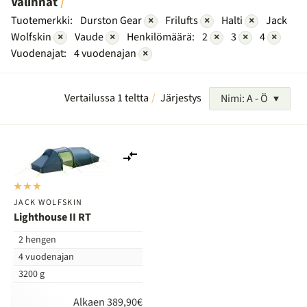
Valinnat
Tuotemerkki:
Durston Gear
×
Frilufts
×
Halti
×
Jack
Wolfskin
×
Vaude
×
Henkilömäärä:
2
×
3
×
4
×
Vuodenajat:
4 vuodenajan
×
Vertailussa 1 teltta
Järjestys
Nimi: A - Ö
Lisää
vertailuun
JACK WOLFSKIN
Lighthouse II RT
2 hengen
4 vuodenajan
3200 g
Alkaen 389,90€