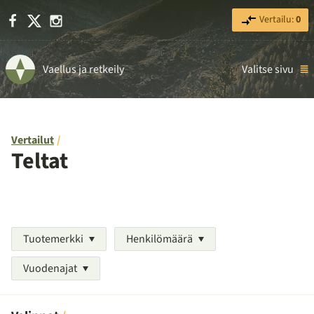
Facebook
X
Instagram
Vertailu:
0
Vaellus ja retkeily
Valitse sivu
Vertailut
Teltat
Tuotemerkki
Henkilömäärä
Vuodenajat