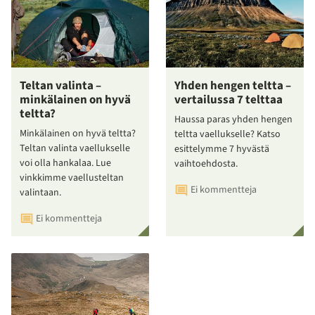
Teltan valinta –
Yhden hengen teltta –
minkälainen on hyvä
vertailussa 7 telttaa
teltta?
Haussa paras yhden hengen
Minkälainen on hyvä teltta?
teltta vaellukselle? Katso
Teltan valinta vaellukselle
esittelymme 7 hyvästä
voi olla hankalaa. Lue
vaihtoehdosta.
vinkkimme vaellusteltan
Ei kommentteja
valintaan.
Ei kommentteja