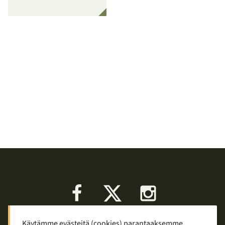
Facebook
X
Instagram
Käytämme evästeitä (cookies) parantaaksemme
Keskustelu
Palaute
Tietosuoja