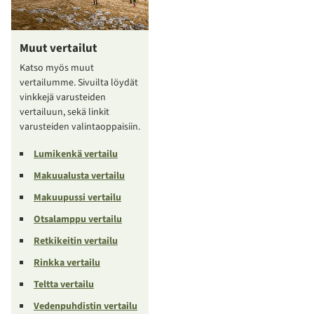
Muut vertailut
Katso myös muut
vertailumme. Sivuilta löydät
vinkkejä varusteiden
vertailuun, sekä linkit
varusteiden valintaoppaisiin.
Lumikenkä vertailu
Makuualusta vertailu
Makuupussi vertailu
Otsalamppu vertailu
Retkikeitin vertailu
Rinkka vertailu
Teltta vertailu
Vedenpuhdistin vertailu