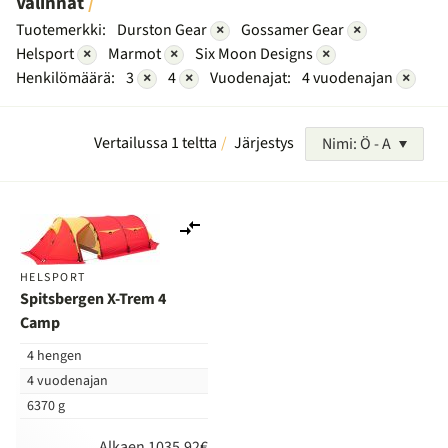
Valinnat
Tuotemerkki:
Durston Gear
×
Gossamer Gear
×
Helsport
×
Marmot
×
Six Moon Designs
×
Henkilömäärä:
3
×
4
×
Vuodenajat:
4 vuodenajan
×
Vertailussa 1 teltta
Järjestys
Nimi: Ö - A
Lisää
vertailuun
HELSPORT
Spitsbergen X-Trem 4
Camp
4 hengen
4 vuodenajan
6370 g
Alkaen 1035,92€