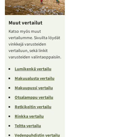
Muut vertailut
Katso myös muut
vertailumme. Sivuilta löydät
vinkkejä varusteiden
vertailuun, sekä linkit
varusteiden valintaoppaisiin.
Lumikenkä vertailu
Makuualusta vertailu
Makuupussi vertailu
Otsalamppu vertailu
Retkikeitin vertailu
Rinkka vertailu
Teltta vertailu
Vedenpuhdistin vertailu