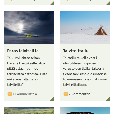
Paras talviteltta
Talvitelttailu
Talvi voi laittaa teltan
Telttailu talvella vaatii
kovalle koetukselle. Mitä
olosuhteisiin sopivien
pitää ottaa huomioon
varusteiden lisäksi taitoa ja
talvitelttaa ostaessa? Entä
tietoa talvisissa olosuhteissa
mikä voisi olla paras
toimimiseen. Lue vinkkimme
talviteltta?
talvitelttailuun.
Ei kommentteja
2 kommenttia