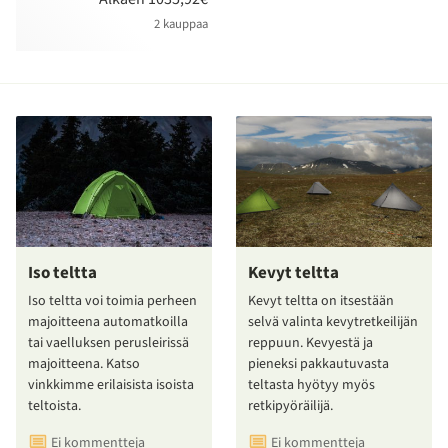
2 kauppaa
Iso teltta
Kevyt teltta
Iso teltta voi toimia perheen
Kevyt teltta on itsestään
majoitteena automatkoilla
selvä valinta kevytretkeilijän
tai vaelluksen perusleirissä
reppuun. Kevyestä ja
majoitteena. Katso
pieneksi pakkautuvasta
vinkkimme erilaisista isoista
teltasta hyötyy myös
teltoista.
retkipyöräilijä.
Ei kommentteja
Ei kommentteja