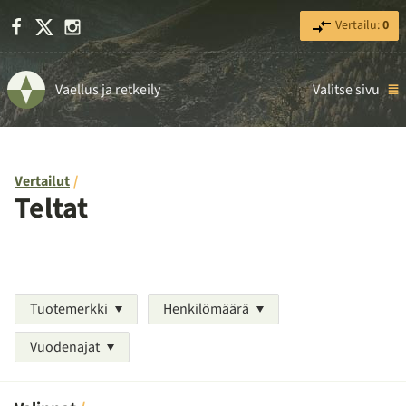
Facebook
X
Instagram
Vertailu:
0
Vaellus ja retkeily
Valitse sivu
Vertailut
Teltat
Tuotemerkki
Henkilömäärä
Vuodenajat