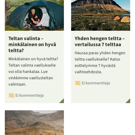
Teltan valinta –
Yhden hengen teltta –
minkälainen on hyvä
vertailussa 7 telttaa
teltta?
Haussa paras yhden hengen
Minkälainen on hyvä teltta?
teltta vaellukselle? Katso
Teltan valinta vaellukselle
esittelymme 7 hyvästä
voi olla hankalaa. Lue
vaihtoehdosta.
vinkkimme vaellusteltan
Ei kommentteja
valintaan.
Ei kommentteja