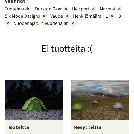
Valinnat
Tuotemerkki:
Durston Gear
×
Helsport
×
Marmot
×
Six Moon Designs
×
Vaude
×
Henkilömäärä:
1
×
3
×
Vuodenajat:
4 vuodenajan
×
Ei tuotteita :(
Iso teltta
Kevyt teltta