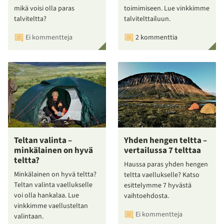
mikä voisi olla paras
toimimiseen. Lue vinkkimme
talviteltta?
talvitelttailuun.
Ei kommentteja
2 kommenttia
Teltan valinta –
Yhden hengen teltta –
minkälainen on hyvä
vertailussa 7 telttaa
teltta?
Haussa paras yhden hengen
Minkälainen on hyvä teltta?
teltta vaellukselle? Katso
Teltan valinta vaellukselle
esittelymme 7 hyvästä
voi olla hankalaa. Lue
vaihtoehdosta.
vinkkimme vaellusteltan
Ei kommentteja
valintaan.