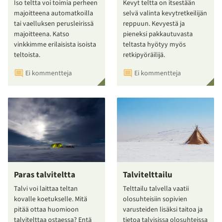
Iso teltta voi toimia perheen
Kevyt teltta on itsestään
majoitteena automatkoilla
selvä valinta kevytretkeilijän
tai vaelluksen perusleirissä
reppuun. Kevyestä ja
majoitteena. Katso
pieneksi pakkautuvasta
vinkkimme erilaisista isoista
teltasta hyötyy myös
teltoista.
retkipyöräilijä.
Ei kommentteja
Ei kommentteja
Paras talviteltta
Talvitelttailu
Talvi voi laittaa teltan
Telttailu talvella vaatii
kovalle koetukselle. Mitä
olosuhteisiin sopivien
pitää ottaa huomioon
varusteiden lisäksi taitoa ja
talvitelttaa ostaessa? Entä
tietoa talvisissa olosuhteissa