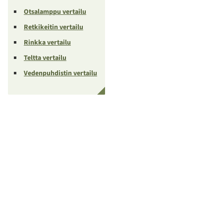
Otsalamppu vertailu
Retkikeitin vertailu
Rinkka vertailu
Teltta vertailu
Vedenpuhdistin vertailu