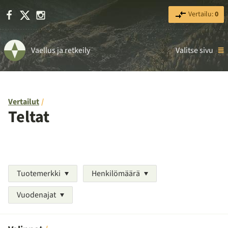
Facebook
X
Instagram
Vertailu:
0
Vaellus ja retkeily
Valitse sivu
Vertailut
Teltat
Tuotemerkki
Henkilömäärä
Vuodenajat