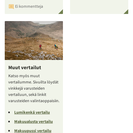
Ei kommentteja
Muut vertailut
Katso myös muut
vertailumme. Sivuilta löydät
vinkkejä varusteiden
vertailuun, sekä linkit
varusteiden valintaoppaisiin.
Lumikenkä vertailu
Makuualusta vertailu
Makuupussi vertailu