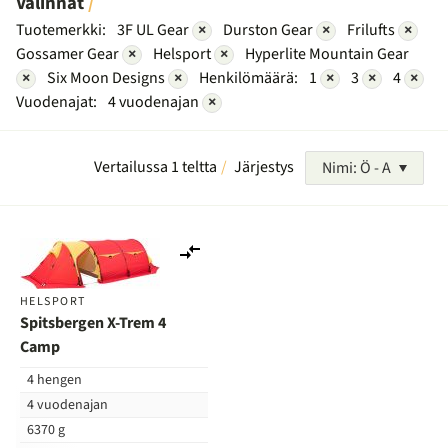
Valinnat
Tuotemerkki:
3F UL Gear
×
Durston Gear
×
Frilufts
×
Gossamer Gear
×
Helsport
×
Hyperlite Mountain Gear
×
Six Moon Designs
×
Henkilömäärä:
1
×
3
×
4
×
Vuodenajat:
4 vuodenajan
×
Vertailussa 1 teltta
Järjestys
Nimi: Ö - A
Lisää
vertailuun
HELSPORT
Spitsbergen X-Trem 4
Camp
4 hengen
4 vuodenajan
6370 g