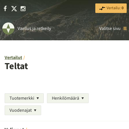
Facebook
X
Instagram
Vertailu:
0
Vaellus ja retkeily
Valitse sivu
Vertailut
Teltat
Tuotemerkki
Henkilömäärä
Vuodenajat