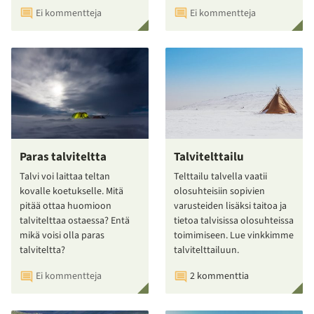
Ei kommentteja
Ei kommentteja
Paras talviteltta
Talvitelttailu
Talvi voi laittaa teltan
Telttailu talvella vaatii
kovalle koetukselle. Mitä
olosuhteisiin sopivien
pitää ottaa huomioon
varusteiden lisäksi taitoa ja
talvitelttaa ostaessa? Entä
tietoa talvisissa olosuhteissa
mikä voisi olla paras
toimimiseen. Lue vinkkimme
talviteltta?
talvitelttailuun.
Ei kommentteja
2 kommenttia