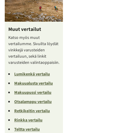
Muut vertailut
Katso myös muut
vertailumme. Sivuilta löydät
vinkkejä varusteiden
vertailuun, sekä linkit
varusteiden valintaoppaisiin.
Lumikenkä vertailu
Makuualusta vertailu
Makuupussi vertailu
Otsalamppu vertailu
Retkikeitin vertailu
Rinkka vertailu
Teltta vertailu