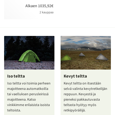
Alkaen 1035,92€
2 kauppaa
Iso teltta
Kevyt teltta
Iso teltta voi toimia perheen
Kevyt teltta on itsestään
majoitteena automatkoilla
selvä valinta kevytretkeilijän
tai vaelluksen perusleirissä
reppuun. Kevyestä ja
majoitteena. Katso
pieneksi pakkautuvasta
vinkkimme erilaisista isoista
teltasta hyötyy myös
teltoista.
retkipyöräilijä.