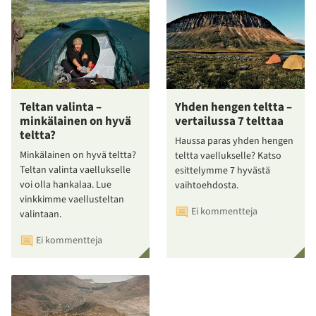
Teltan valinta –
Yhden hengen teltta –
minkälainen on hyvä
vertailussa 7 telttaa
teltta?
Haussa paras yhden hengen
Minkälainen on hyvä teltta?
teltta vaellukselle? Katso
Teltan valinta vaellukselle
esittelymme 7 hyvästä
voi olla hankalaa. Lue
vaihtoehdosta.
vinkkimme vaellusteltan
Ei kommentteja
valintaan.
Ei kommentteja