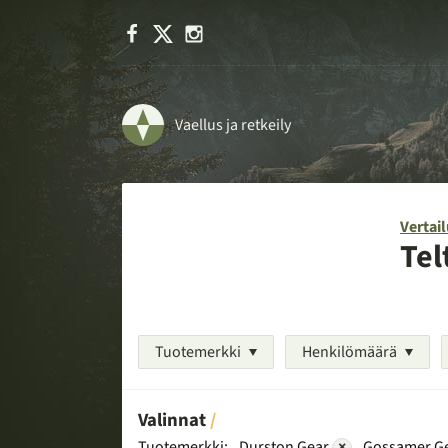
Facebook
X
Instagram
Vaellus ja retkeily
Vertail
Tel
Tuotemerkki
Henkilömäärä
Valinnat
Tuotemerkki:
Durston Gear
×
Gossamer G