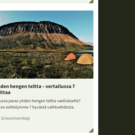
den hengen teltta – vertailussa 7
lttaa
ussa paras yhden hengen teltta vaellukselle?
tso esittelymme 7 hyvästä vaihtoehdosta.
Ei kommentteja