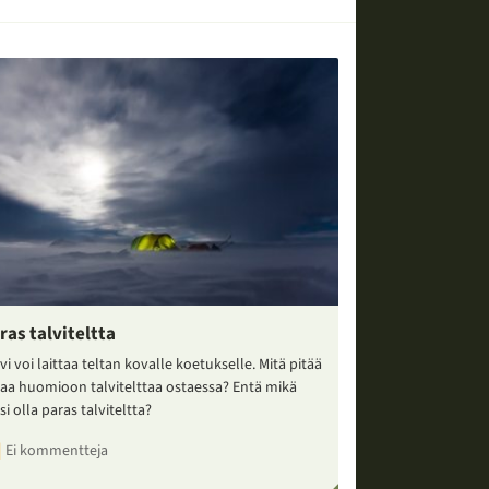
ras talviteltta
vi voi laittaa teltan kovalle koetukselle. Mitä pitää
taa huomioon talvitelttaa ostaessa? Entä mikä
si olla paras talviteltta?
Ei kommentteja