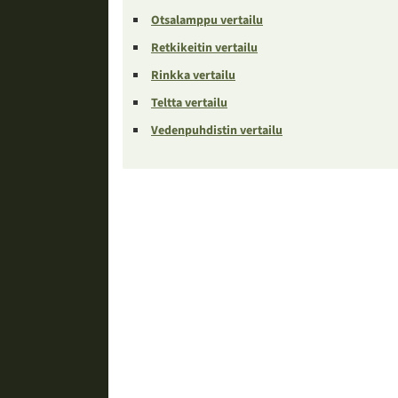
Otsalamppu vertailu
Retkikeitin vertailu
Rinkka vertailu
Teltta vertailu
Vedenpuhdistin vertailu