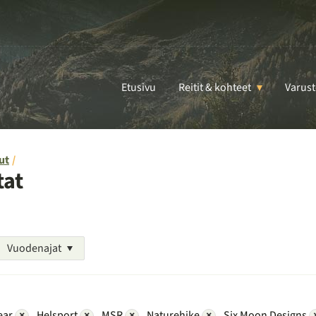
Etusivu
Reitit & kohteet
Varust
ut
tat
Vuodenajat
ear
×
Helsport
×
MSR
×
Naturehike
×
Six Moon Designs