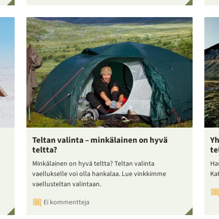
Teltan valinta – minkälainen on hyvä
Yh
teltta?
te
Minkälainen on hyvä teltta? Teltan valinta
Ha
vaellukselle voi olla hankalaa. Lue vinkkimme
Ka
vaellusteltan valintaan.
Ei kommentteja