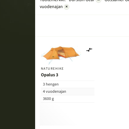
vuodenajan
×
Lisää
vertailuun
NATUREHIKE
Opalus 3
3 hengen
4 vuodenajan
3600 g