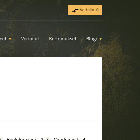
Vertailu:
0
eet
Vertailut
Kertomukset
Blogi
×
Henkilömäärä:
3
×
Vuodenajat:
4