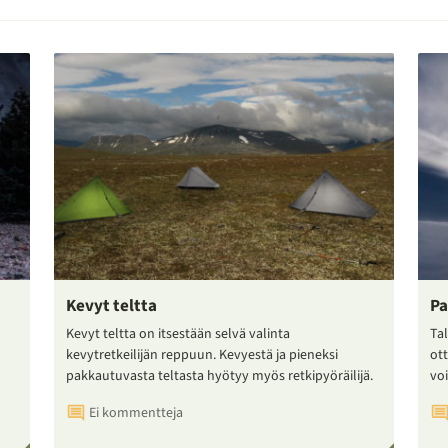
Kevyt teltta
Pa
Kevyt teltta on itsestään selvä valinta
Tal
kevytretkeilijän reppuun. Kevyestä ja pieneksi
ot
pakkautuvasta teltasta hyötyy myös retkipyöräilijä.
voi
Ei kommentteja