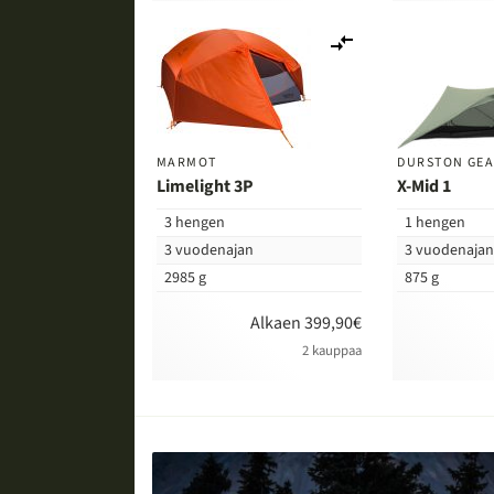
Lisää
vertailuun
MARMOT
DURSTON GE
Limelight 3P
X-Mid 1
3 hengen
1 hengen
3 vuodenajan
3 vuodenaja
2985 g
875 g
Alkaen 399,90€
2 kauppaa