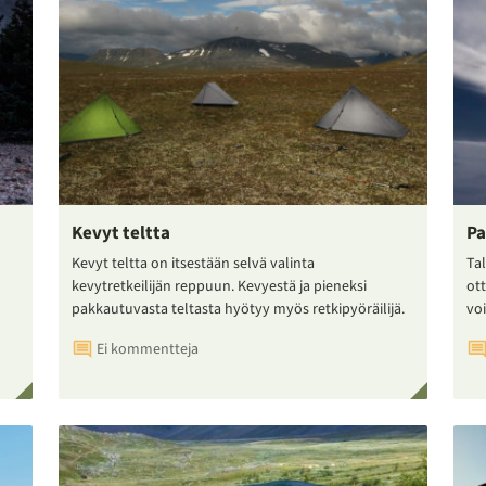
Kevyt teltta
Pa
Kevyt teltta on itsestään selvä valinta
Tal
kevytretkeilijän reppuun. Kevyestä ja pieneksi
ot
pakkautuvasta teltasta hyötyy myös retkipyöräilijä.
voi
Ei kommentteja