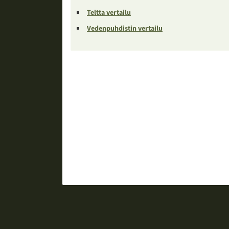
Teltta vertailu
Vedenpuhdistin vertailu