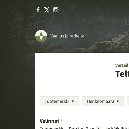
Facebook
X
Instagram
Vaellus ja retkeily
Vertail
Tel
Tuotemerkki
Henkilömäärä
Valinnat
Tuotemerkki:
Durston Gear
×
Jack Wolfsk