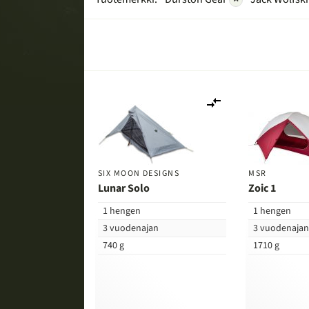
Lisää
vertailuun
SIX MOON DESIGNS
MSR
Lunar Solo
Zoic 1
1 hengen
1 hengen
3 vuodenajan
3 vuodenaja
740 g
1710 g