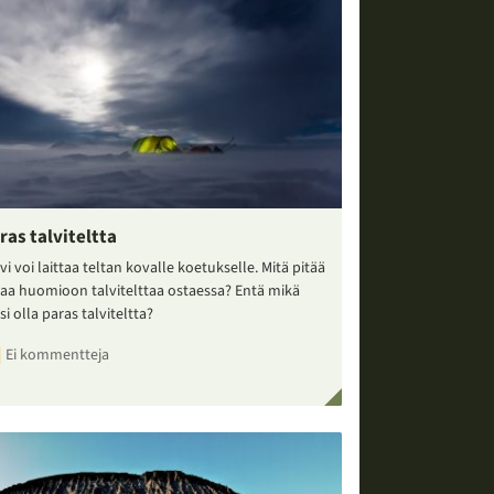
ras talviteltta
vi voi laittaa teltan kovalle koetukselle. Mitä pitää
taa huomioon talvitelttaa ostaessa? Entä mikä
si olla paras talviteltta?
Ei kommentteja