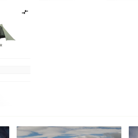
Lisää
vertailuun
AR
n