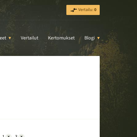
Vertailu:
0
eet
Vertailut
Kertomukset
Blogi
1
×
3
×