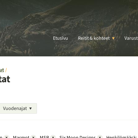
Etusivu
Reitit & kohteet
Varust
ut
tat
Vuodenajat
in
×
Marmot
×
MSR
×
Six Moon Designs
×
Henkilömäärä: