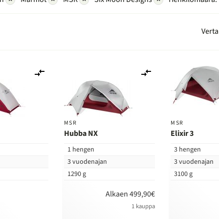
Verta
Lisää
Lisää
vertailuun
vertailuun
MSR
MSR
Hubba NX
Elixir 3
1 hengen
3 hengen
n
3 vuodenajan
3 vuodenajan
1290 g
3100 g
Alkaen 499,90€
1 kauppa