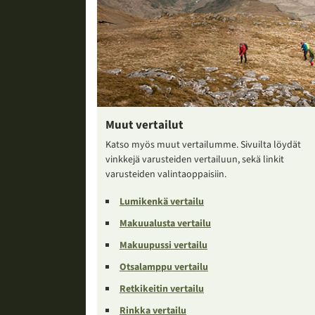
Muut vertailut
Katso myös muut vertailumme. Sivuilta löydät
vinkkejä varusteiden vertailuun, sekä linkit
varusteiden valintaoppaisiin.
Lumikenkä vertailu
Makuualusta vertailu
Makuupussi vertailu
Otsalamppu vertailu
Retkikeitin vertailu
Rinkka vertailu