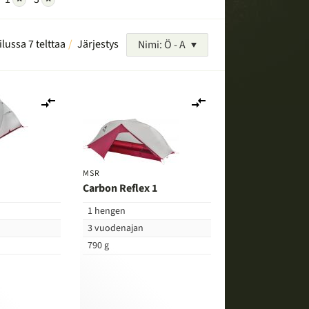
ilussa 7 telttaa
Järjestys
Nimi: Ö - A
Lisää
Lisää
vertailuun
vertailuun
MSR
Carbon Reflex 1
1 hengen
3 vuodenajan
790 g