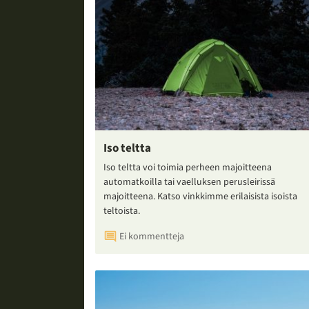
Iso teltta
Iso teltta voi toimia perheen majoitteena
automatkoilla tai vaelluksen perusleirissä
majoitteena. Katso vinkkimme erilaisista isoista
teltoista.
Ei kommentteja