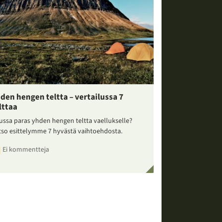
den hengen teltta – vertailussa 7
lttaa
ussa paras yhden hengen teltta vaellukselle?
tso esittelymme 7 hyvästä vaihtoehdosta.
Ei kommentteja