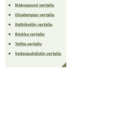
Makuupussi vertailu
Otsalamppu vertailu
Retkikeitin vertailu
Rinkka vertailu
Teltta vertailu
Vedenpuhdistin vertailu