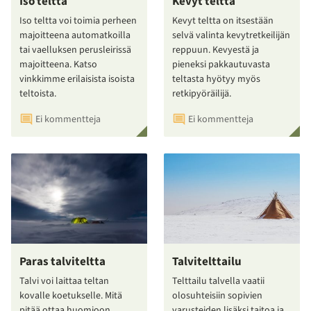
Iso teltta
Kevyt teltta
Iso teltta voi toimia perheen
Kevyt teltta on itsestään
majoitteena automatkoilla
selvä valinta kevytretkeilijän
tai vaelluksen perusleirissä
reppuun. Kevyestä ja
majoitteena. Katso
pieneksi pakkautuvasta
vinkkimme erilaisista isoista
teltasta hyötyy myös
teltoista.
retkipyöräilijä.
Ei kommentteja
Ei kommentteja
Paras talviteltta
Talvitelttailu
Talvi voi laittaa teltan
Telttailu talvella vaatii
kovalle koetukselle. Mitä
olosuhteisiin sopivien
pitää ottaa huomioon
varusteiden lisäksi taitoa ja