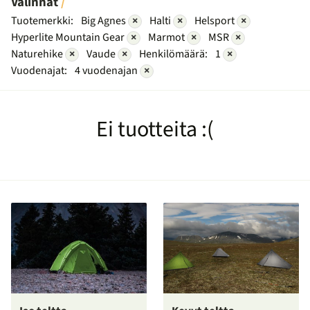
Valinnat
Tuotemerkki:
Big Agnes
×
Halti
×
Helsport
×
Hyperlite Mountain Gear
×
Marmot
×
MSR
×
Naturehike
×
Vaude
×
Henkilömäärä:
1
×
Vuodenajat:
4 vuodenajan
×
Ei tuotteita :(