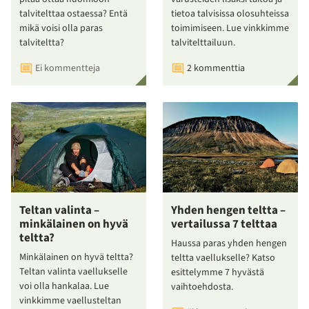
talvitelttaa ostaessa? Entä
tietoa talvisissa olosuhteissa
mikä voisi olla paras
toimimiseen. Lue vinkkimme
talviteltta?
talvitelttailuun.
Ei kommentteja
2 kommenttia
Teltan valinta –
Yhden hengen teltta –
minkälainen on hyvä
vertailussa 7 telttaa
teltta?
Haussa paras yhden hengen
Minkälainen on hyvä teltta?
teltta vaellukselle? Katso
Teltan valinta vaellukselle
esittelymme 7 hyvästä
voi olla hankalaa. Lue
vaihtoehdosta.
vinkkimme vaellusteltan