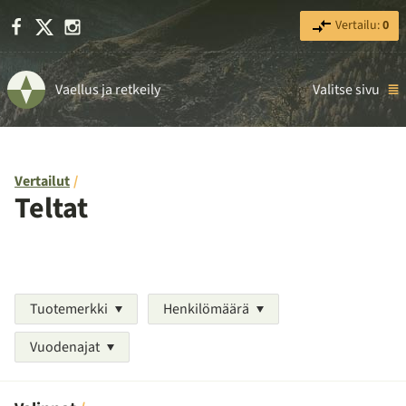
Facebook
X
Instagram
Vertailu:
0
Vaellus ja retkeily
Valitse sivu
Vertailut
Teltat
Tuotemerkki
Henkilömäärä
Vuodenajat