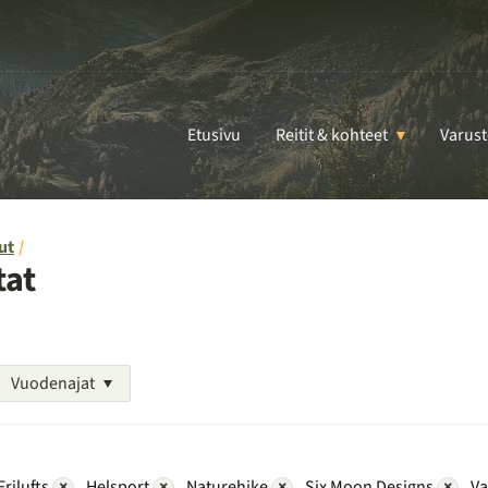
Etusivu
Reitit & kohteet
Varust
ut
tat
Vuodenajat
Frilufts
×
Helsport
×
Naturehike
×
Six Moon Designs
×
V