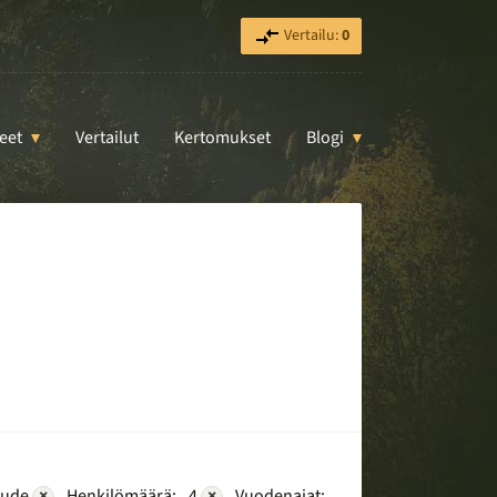
Vertailu:
0
eet
Vertailut
Kertomukset
Blogi
aude
×
Henkilömäärä:
4
×
Vuodenajat: