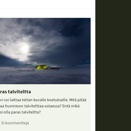
ras talviteltta
vi voi laittaa teltan kovalle koetukselle. Mitä pitää
taa huomioon talvitelttaa ostaessa? Entä mikä
si olla paras talviteltta?
Ei kommentteja