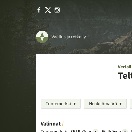
Facebook
X
Instagram
Vaellus ja retkeily
Vertail
Tel
Tuotemerkki
Henkilömäärä
Valinnat
Tuotemerkki:
3F UL Gear
×
Fjällräven
×