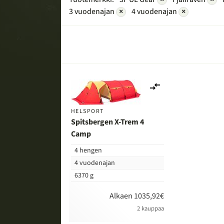
3 vuodenajan
×
4 vuodenajan
×
Lisää
vertailuun
HELSPORT
Spitsbergen X-Trem 4
Camp
4 hengen
4 vuodenajan
6370 g
Alkaen 1035,92€
2 kauppaa