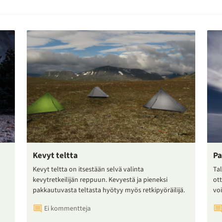
Kevyt teltta
Pa
Kevyt teltta on itsestään selvä valinta
Tal
kevytretkeilijän reppuun. Kevyestä ja pieneksi
ot
pakkautuvasta teltasta hyötyy myös retkipyöräilijä.
voi
Ei kommentteja