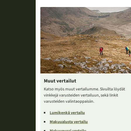
Muut vertailut
Katso myös muut vertailumme. Sivuilta löydät
vinkkejä varusteiden vertailuun, sekä linkit
varusteiden valintaoppaisiin.
Lumikenkä vertailu
Makuualusta vertailu
Makuupussi vertailu