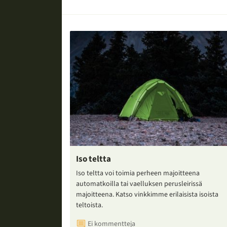
Iso teltta
Iso teltta voi toimia perheen majoitteena
automatkoilla tai vaelluksen perusleirissä
majoitteena. Katso vinkkimme erilaisista isoista
teltoista.
Ei kommentteja