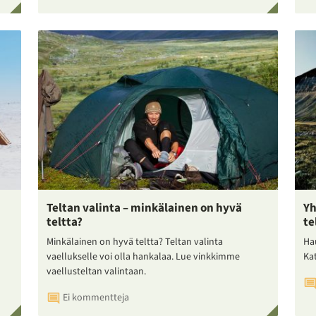
Teltan valinta – minkälainen on hyvä
Yh
teltta?
te
Minkälainen on hyvä teltta? Teltan valinta
Ha
vaellukselle voi olla hankalaa. Lue vinkkimme
Ka
vaellusteltan valintaan.
Ei kommentteja