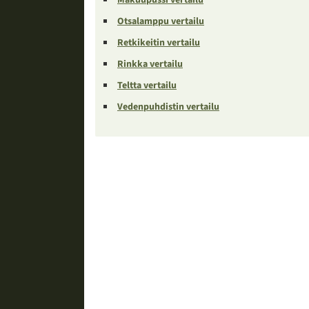
Otsalamppu vertailu
Retkikeitin vertailu
Rinkka vertailu
Teltta vertailu
Vedenpuhdistin vertailu