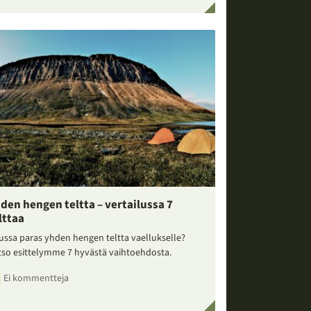
den hengen teltta – vertailussa 7
lttaa
ussa paras yhden hengen teltta vaellukselle?
tso esittelymme 7 hyvästä vaihtoehdosta.
Ei kommentteja