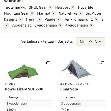
Valinnat
Tuotemerkki:
3F UL Gear
×
Helsport
×
Hyperlite
Mountain Gear
×
Marmot
×
Naturehike
×
Six Moon
Designs
×
Trimm
×
Vaude
×
Henkilömäärä:
1
×
3
×
Vuodenajat:
3 vuodenajan
×
4 vuodenajan
×
Vertailussa 7 telttaa
Järjestys
Nimi: Ö - A
Lisää
Lis
vertailuun
ver
VAUDE
SIX MOON DESIGNS
Power Lizard SUL 2-3P
Lunar Solo
3 hengen
1 hengen
3 vuodenajan
3 vuodenajan
1500 g
740 g