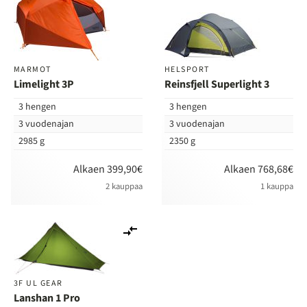
vertailuun
ver
MARMOT
HELSPORT
Limelight 3P
Reinsfjell Superlight 3
3 hengen
3 hengen
3 vuodenajan
3 vuodenajan
2985 g
2350 g
Alkaen 399,90€
Alkaen 768,68€
2 kauppaa
1 kauppa
Lisää
vertailuun
3F UL GEAR
Lanshan 1 Pro