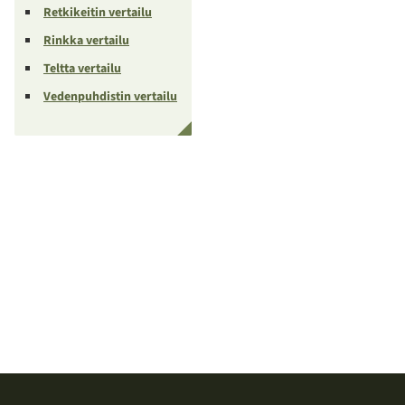
Retkikeitin vertailu
Rinkka vertailu
Teltta vertailu
Vedenpuhdistin vertailu