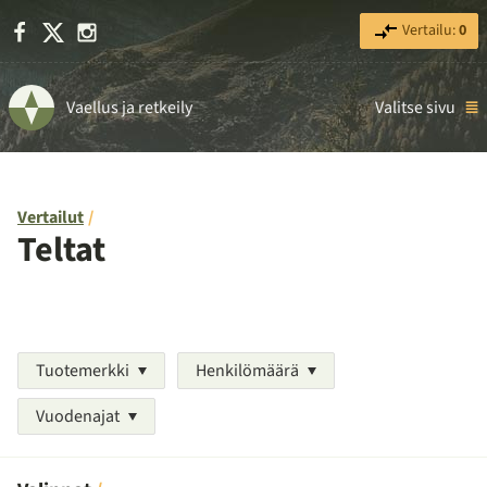
Facebook
X
Instagram
Vertailu:
0
Vaellus ja retkeily
Valitse sivu
Vertailut
Teltat
Tuotemerkki
Henkilömäärä
Vuodenajat