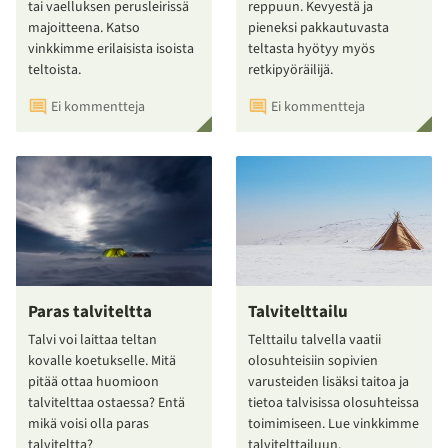
tai vaelluksen perusleirissä
reppuun. Kevyestä ja
majoitteena. Katso
pieneksi pakkautuvasta
vinkkimme erilaisista isoista
teltasta hyötyy myös
teltoista.
retkipyöräilijä.
Ei kommentteja
Ei kommentteja
Paras talviteltta
Talvitelttailu
Talvi voi laittaa teltan
Telttailu talvella vaatii
kovalle koetukselle. Mitä
olosuhteisiin sopivien
pitää ottaa huomioon
varusteiden lisäksi taitoa ja
talvitelttaa ostaessa? Entä
tietoa talvisissa olosuhteissa
mikä voisi olla paras
toimimiseen. Lue vinkkimme
talviteltta?
talvitelttailuun.