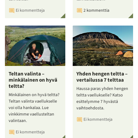
Ei kommentteja
2 kommenttia
Teltan valinta –
Yhden hengen teltta –
minkälainen on hyvä
vertailussa 7 telttaa
teltta?
Haussa paras yhden hengen
Minkälainen on hyvä teltta?
teltta vaellukselle? Katso
Teltan valinta vaellukselle
esittelymme 7 hyvästä
voi olla hankalaa. Lue
vaihtoehdosta.
vinkkimme vaellusteltan
Ei kommentteja
valintaan.
Ei kommentteja