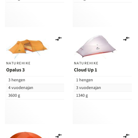
Lisää
Lis
vertailuun
ver
NATUREHIKE
NATUREHIKE
Opalus 3
Cloud Up 1
3 hengen
1 hengen
4 vuodenajan
3 vuodenajan
3600 g
1340 g
Lisää
Lis