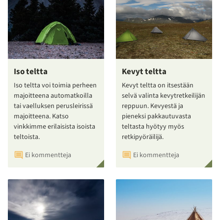
Iso teltta
Kevyt teltta
Iso teltta voi toimia perheen
Kevyt teltta on itsestään
majoitteena automatkoilla
selvä valinta kevytretkeilijän
tai vaelluksen perusleirissä
reppuun. Kevyestä ja
majoitteena. Katso
pieneksi pakkautuvasta
vinkkimme erilaisista isoista
teltasta hyötyy myös
teltoista.
retkipyöräilijä.
Ei kommentteja
Ei kommentteja