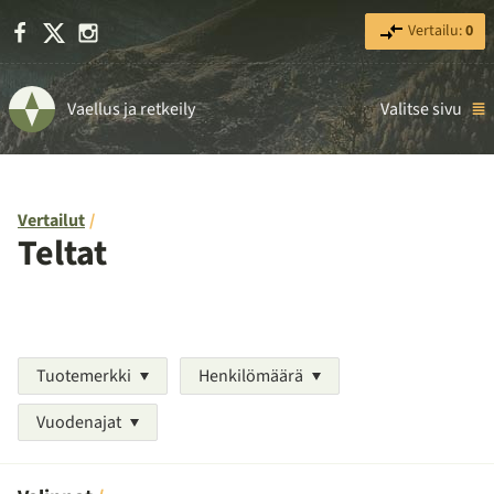
Facebook
X
Instagram
Vertailu:
0
Vaellus ja retkeily
Valitse sivu
Vertailut
Teltat
Tuotemerkki
Henkilömäärä
Vuodenajat