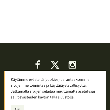
Facebook
X
Instagram
Käytämme evästeitä (cookies) parantaaksemme
Keskustelu
Palaute
Tietosuoja
sivujemme toimintaa ja käyttäjäystävällisyyttä.
Mainostaminen ja yhteistyö
Jatkamalla sivujen selailua muuttamatta asetuksiasi,
sallit evästeiden käytön tällä sivustolla.
Copyright © 2007—2026
Tuomas Tolppi
/
Vaellus ja retkeily
OK