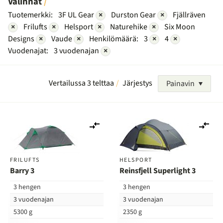
Valinnat
Tuotemerkki:
3F UL Gear
×
Durston Gear
×
Fjällräven
×
Frilufts
×
Helsport
×
Naturehike
×
Six Moon
Designs
×
Vaude
×
Henkilömäärä:
3
×
4
×
Vuodenajat:
3 vuodenajan
×
Vertailussa 3 telttaa
Järjestys
Painavin
Lisää
Lis
vertailuun
ver
FRILUFTS
HELSPORT
Barry 3
Reinsfjell Superlight 3
3 hengen
3 hengen
3 vuodenajan
3 vuodenajan
5300 g
2350 g