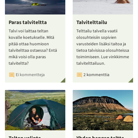
Paras talviteltta
Talvitelttailu
Talvi voi laittaa teltan
Telttailu talvella vaatii
kovalle koetukselle. Mitä
olosuhteisiin sopivien
pitää ottaa huomioon
varusteiden lisäksi taitoa ja
talvitelttaa ostaessa? Entä
tietoa talvisissa olosuhteissa
mikä voisi olla paras
toimimiseen. Lue vinkkimme
talviteltta?
talvitelttailuun.
Ei kommentteja
2 kommenttia