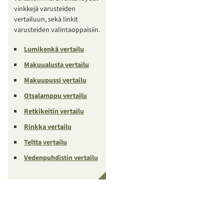
vinkkejä varusteiden
vertailuun, sekä linkit
varusteiden valintaoppaisiin.
Lumikenkä vertailu
Makuualusta vertailu
Makuupussi vertailu
Otsalamppu vertailu
Retkikeitin vertailu
Rinkka vertailu
Teltta vertailu
Vedenpuhdistin vertailu