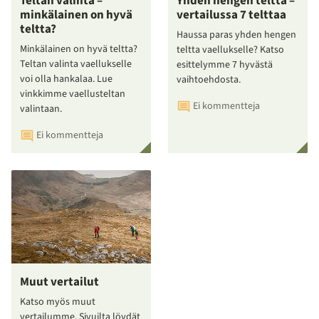
Teltan valinta –
Yhden hengen teltta –
minkälainen on hyvä
vertailussa 7 telttaa
teltta?
Haussa paras yhden hengen
Minkälainen on hyvä teltta?
teltta vaellukselle? Katso
Teltan valinta vaellukselle
esittelymme 7 hyvästä
voi olla hankalaa. Lue
vaihtoehdosta.
vinkkimme vaellusteltan
Ei kommentteja
valintaan.
Ei kommentteja
Muut vertailut
Katso myös muut
vertailumme. Sivuilta löydät