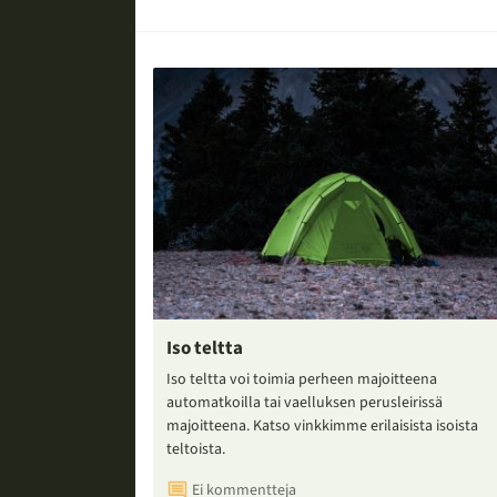
Iso teltta
Iso teltta voi toimia perheen majoitteena
automatkoilla tai vaelluksen perusleirissä
majoitteena. Katso vinkkimme erilaisista isoista
teltoista.
Ei kommentteja