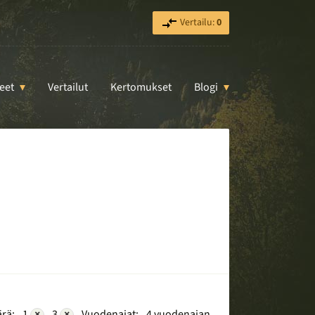
Vertailu:
0
eet
Vertailut
Kertomukset
Blogi
rä:
1
×
3
×
Vuodenajat:
4 vuodenajan