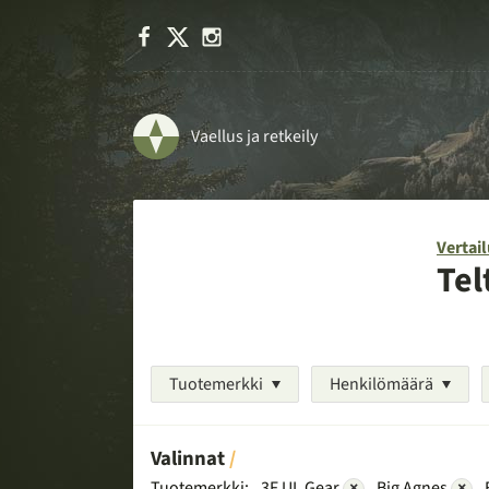
Facebook
X
Instagram
Vaellus ja retkeily
Vertail
Tel
Tuotemerkki
Henkilömäärä
Valinnat
Tuotemerkki:
3F UL Gear
×
Big Agnes
×