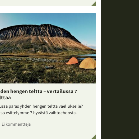
den hengen teltta – vertailussa 7
lttaa
ussa paras yhden hengen teltta vaellukselle?
tso esittelymme 7 hyvästä vaihtoehdosta.
Ei kommentteja