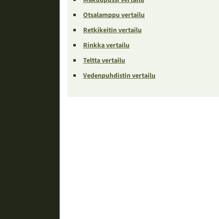
Otsalamppu vertailu
Retkikeitin vertailu
Rinkka vertailu
Teltta vertailu
Vedenpuhdistin vertailu