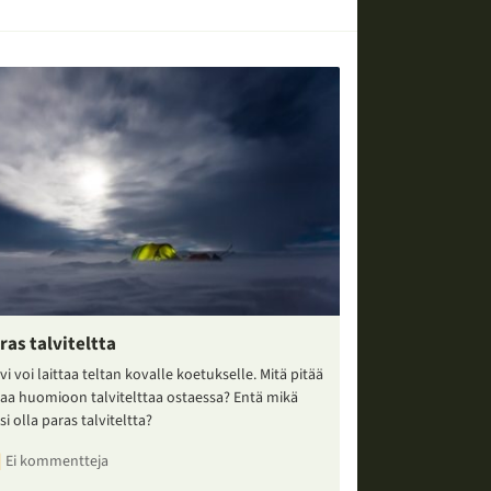
ras talviteltta
vi voi laittaa teltan kovalle koetukselle. Mitä pitää
taa huomioon talvitelttaa ostaessa? Entä mikä
si olla paras talviteltta?
Ei kommentteja