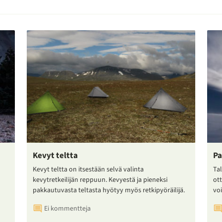
Kevyt teltta
Pa
Kevyt teltta on itsestään selvä valinta
Tal
kevytretkeilijän reppuun. Kevyestä ja pieneksi
ot
pakkautuvasta teltasta hyötyy myös retkipyöräilijä.
voi
Ei kommentteja