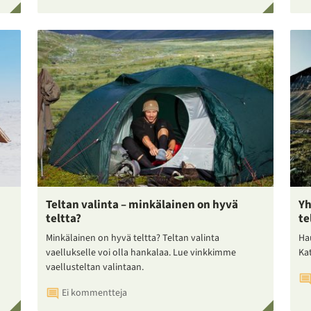
Teltan valinta – minkälainen on hyvä
Yh
teltta?
te
Minkälainen on hyvä teltta? Teltan valinta
Ha
vaellukselle voi olla hankalaa. Lue vinkkimme
Ka
vaellusteltan valintaan.
Ei kommentteja