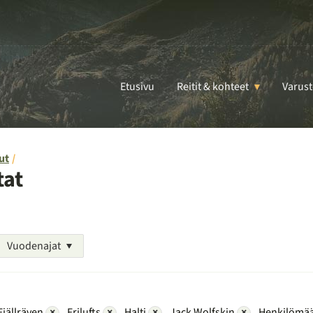
Etusivu
Reitit & kohteet
Varust
ut
tat
Vuodenajat
Fjällräven
×
Frilufts
×
Halti
×
Jack Wolfskin
×
Henkilömää