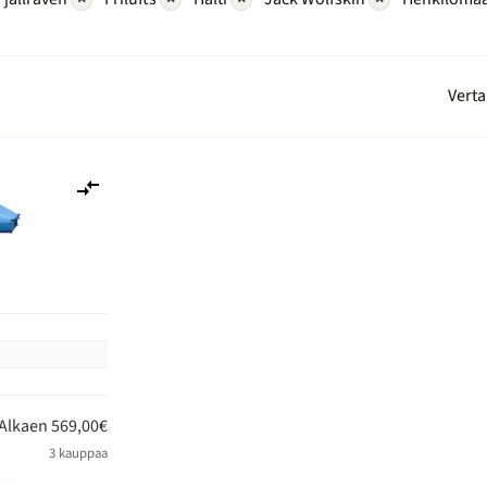
Verta
Lisää
vertailuun
n
Alkaen 569,00€
3 kauppaa