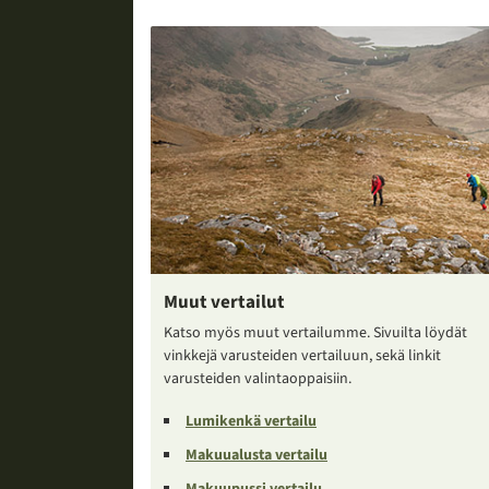
Muut vertailut
Katso myös muut vertailumme. Sivuilta löydät
vinkkejä varusteiden vertailuun, sekä linkit
varusteiden valintaoppaisiin.
Lumikenkä vertailu
Makuualusta vertailu
Makuupussi vertailu