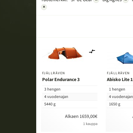
×
Lisää
vertailuun
FJÄLLRÄVEN
FJÄLLRÄVEN
Polar Endurance 3
Abisko Lite 1
3 hengen
1 hengen
4 vuodenajan
4 vuodenaja
5440 g
1650 g
Alkaen 1659,00€
1 kauppa