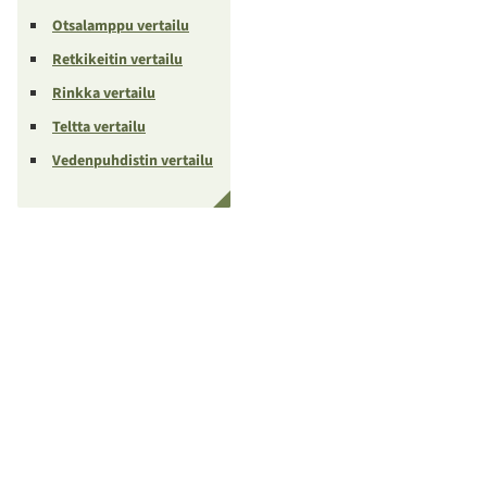
Otsalamppu vertailu
Retkikeitin vertailu
Rinkka vertailu
Teltta vertailu
Vedenpuhdistin vertailu