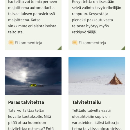
Iso teltta voi toimia perheen
Kevyt teltta on itsestään
majoitteena automatkoilla
selvä valinta kevytretkeilijän
tai vaelluksen perusleirissä
reppuun. Kevyestä ja
majoitteena. Katso
pieneksi pakkautuvasta
vinkkimme erilaisista isoista
teltasta hyötyy myös
teltoista.
retkipyöräilijä.
Ei kommentteja
Ei kommentteja
Paras talviteltta
Talvitelttailu
Talvi voi laittaa teltan
Telttailu talvella vaatii
kovalle koetukselle. Mitä
olosuhteisiin sopivien
pitää ottaa huomioon
varusteiden lisäksi taitoa ja
talvitelttaa ostaessa? Entä
tietoa talvisissa olosuhteissa