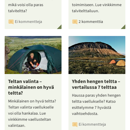
mikä voisi olla paras
toimimiseen. Lue vinkkimme
talviteltta?
talvitelttailuun.
Ei kommentteja
2 kommenttia
Teltan valinta –
Yhden hengen teltta –
minkälainen on hyvä
vertailussa 7 telttaa
teltta?
Haussa paras yhden hengen
Minkälainen on hyvä teltta?
teltta vaellukselle? Katso
Teltan valinta vaellukselle
esittelymme 7 hyvästä
voi olla hankalaa. Lue
vaihtoehdosta.
vinkkimme vaellusteltan
Ei kommentteja
valintaan.