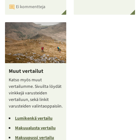
Ei kommentteja
Muut vertailut
Katso myös muut
vertailumme. Sivuilta löydät
vinkkejä varusteiden
vertailuun, sekä linkit
varusteiden valintaoppaisiin.
Lumikenkä vertailu
Makuualusta vertailu
Makuupussi vertailu