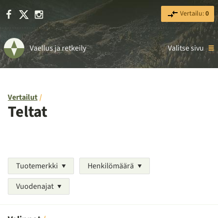
Facebook
X
Instagram
Vertailu:
0
Vaellus ja retkeily
Valitse sivu
Vertailut
Teltat
Tuotemerkki
Henkilömäärä
Vuodenajat