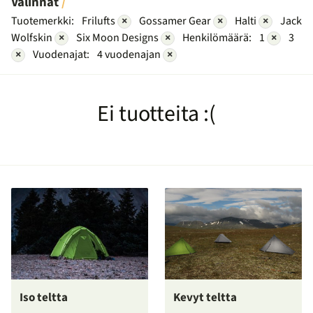
Valinnat
Tuotemerkki:
Frilufts
×
Gossamer Gear
×
Halti
×
Jack
Wolfskin
×
Six Moon Designs
×
Henkilömäärä:
1
×
3
×
Vuodenajat:
4 vuodenajan
×
Ei tuotteita :(
Iso teltta
Kevyt teltta