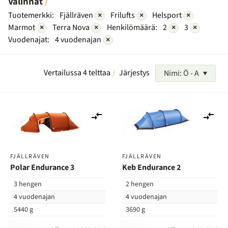
Valinnat
Tuotemerkki:
Fjällräven
×
Frilufts
×
Helsport
×
Marmot
×
Terra Nova
×
Henkilömäärä:
2
×
3
×
Vuodenajat:
4 vuodenajan
×
Vertailussa 4 telttaa
Järjestys
Nimi: Ö - A
Lisää
Lis
vertailuun
ver
FJÄLLRÄVEN
FJÄLLRÄVEN
Polar Endurance 3
Keb Endurance 2
3 hengen
2 hengen
4 vuodenajan
4 vuodenajan
5440 g
3690 g