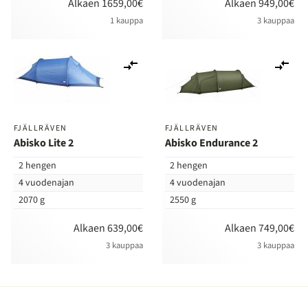
Alkaen 1659,00€
Alkaen 949,00€
1 kauppa
3 kauppaa
Lisää
Lis
vertailuun
ver
FJÄLLRÄVEN
FJÄLLRÄVEN
Abisko Lite 2
Abisko Endurance 2
2 hengen
2 hengen
4 vuodenajan
4 vuodenajan
2070 g
2550 g
Alkaen 639,00€
Alkaen 749,00€
3 kauppaa
3 kauppaa