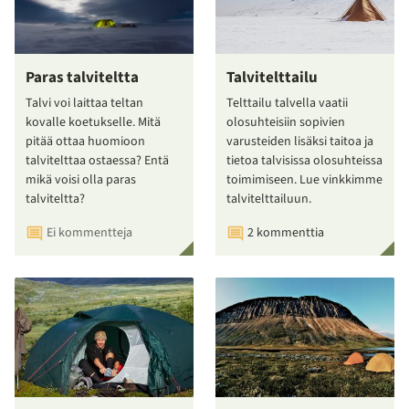
Paras talviteltta
Talvitelttailu
Talvi voi laittaa teltan
Telttailu talvella vaatii
kovalle koetukselle. Mitä
olosuhteisiin sopivien
pitää ottaa huomioon
varusteiden lisäksi taitoa ja
talvitelttaa ostaessa? Entä
tietoa talvisissa olosuhteissa
mikä voisi olla paras
toimimiseen. Lue vinkkimme
talviteltta?
talvitelttailuun.
Ei kommentteja
2 kommenttia