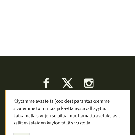
Facebook
X
Instagram
Käytämme evästeitä (cookies) parantaaksemme
Keskustelu
Palaute
Tietosuoja
sivujemme toimintaa ja käyttäjäystävällisyyttä.
Mainostaminen ja yhteistyö
Jatkamalla sivujen selailua muuttamatta asetuksiasi,
sallit evästeiden käytön tällä sivustolla.
Copyright © 2007—2026
Tuomas Tolppi
/
Vaellus ja retkeily