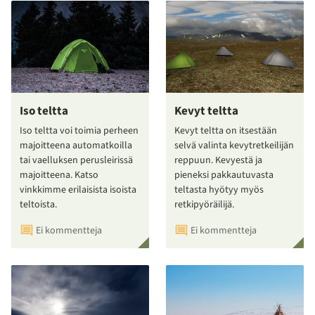
Iso teltta
Kevyt teltta
Iso teltta voi toimia perheen
Kevyt teltta on itsestään
majoitteena automatkoilla
selvä valinta kevytretkeilijän
tai vaelluksen perusleirissä
reppuun. Kevyestä ja
majoitteena. Katso
pieneksi pakkautuvasta
vinkkimme erilaisista isoista
teltasta hyötyy myös
teltoista.
retkipyöräilijä.
Ei kommentteja
Ei kommentteja