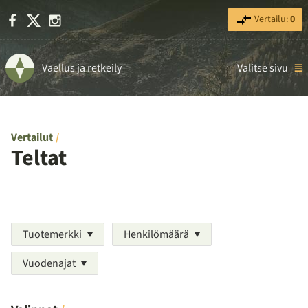
Facebook
X
Instagram
Vertailu:
0
Vaellus ja retkeily
Valitse sivu
Vertailut
Teltat
Tuotemerkki
Henkilömäärä
Vuodenajat