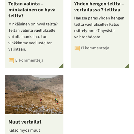
Teltan valinta –
Yhden hengen teltta –
minkälainen on hyvä
vertailussa 7 telttaa
teltta?
Haussa paras yhden hengen
Minkälainen on hyvä teltta?
teltta vaellukselle? Katso
Teltan valinta vaellukselle
esittelymme 7 hyvästä
voi olla hankalaa. Lue
vaihtoehdosta.
vinkkimme vaellusteltan
Ei kommentteja
valintaan.
Ei kommentteja
Muut vertailut
Katso myös muut