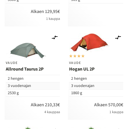
Alkaen 129,95€
1 kauppa
Lisää
Lis
vertailuun
ver
VAUDE
VAUDE
Allround Taurus 2P
Hogan UL 2P
2 hengen
2 hengen
3 vuodenajan
3 vuodenajan
2530 g
1860 g
Alkaen 210,33€
Alkaen 570,00€
4 kauppaa
1 kauppa