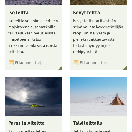
Iso teltta
Kevyt teltta
Iso teltta voi toimia perheen
Kevyt teltta on itsestään
majoitteena automatkoilla
selvä valinta kevytretkeilijän
tai vaelluksen perusleirissä
reppuun. Kevyestä ja
majoitteena. Katso
pieneksi pakkautuvasta
vinkkimme erilaisista isoista
teltasta hyötyy myös
teltoista.
retkipyöräilijä.
Ei kommentteja
Ei kommentteja
Paras talviteltta
Talvitelttailu
Talvi voi laittaa teltan
Telttailu talvella vaatii