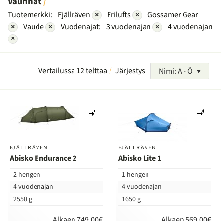
Valinnat
Tuotemerkki:
Fjällräven
×
Frilufts
×
Gossamer Gear
×
Vaude
×
Vuodenajat:
3 vuodenajan
×
4 vuodenajan
×
Vertailussa 12 telttaa
Järjestys
Nimi: A - Ö
Lisää
Lis
vertailuun
ver
FJÄLLRÄVEN
FJÄLLRÄVEN
Abisko Endurance 2
Abisko Lite 1
2 hengen
1 hengen
4 vuodenajan
4 vuodenajan
2550 g
1650 g
Alkaen 749,00€
Alkaen 569,00€