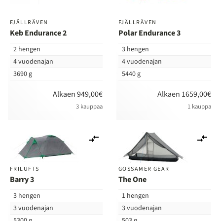
FJÄLLRÄVEN
FJÄLLRÄVEN
Keb Endurance 2
Polar Endurance 3
2 hengen
3 hengen
4 vuodenajan
4 vuodenajan
3690 g
5440 g
Alkaen 949,00€
Alkaen 1659,00€
3 kauppaa
1 kauppa
Lisää
Lis
vertailuun
ver
FRILUFTS
GOSSAMER GEAR
Barry 3
The One
3 hengen
1 hengen
3 vuodenajan
3 vuodenajan
5300 g
503 g