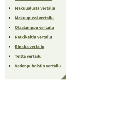
Makuualusta vertailu
Makuupussi vertailu
Otsalamppu vertailu
Retkikeitin vertailu
Rinkka vertailu
Teltta vertailu
Vedenpuhdistin vertailu