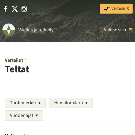
Facebook
X
Instagram
Vertailu:
0
Vaellus ja retkeily
Valitse sivu
Vertailut
Teltat
Tuotemerkki
Henkilömäärä
Vuodenajat