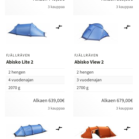
3 kauppaa
3 kauppaa
Lisää
Lis
vertailuun
ver
FJÄLLRÄVEN
FJÄLLRÄVEN
Abisko Lite 2
Abisko View 2
2 hengen
2 hengen
4 vuodenajan
3 vuodenajan
2070 g
2700 g
Alkaen 639,00€
Alkaen 679,00€
3 kauppaa
3 kauppaa
Lisää
Lis
vertailuun
ver