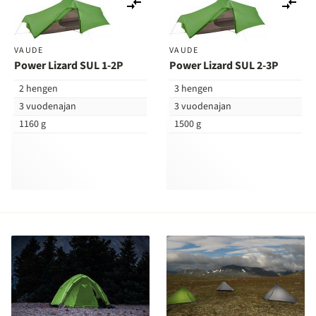
Lisää
Lis
vertailuun
ver
VAUDE
VAUDE
Power Lizard SUL 1-2P
Power Lizard SUL 2-3P
2 hengen
3 hengen
3 vuodenajan
3 vuodenajan
1160 g
1500 g