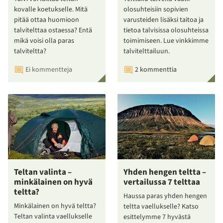
kovalle koetukselle. Mitä
olosuhteisiin sopivien
pitää ottaa huomioon
varusteiden lisäksi taitoa ja
talvitelttaa ostaessa? Entä
tietoa talvisissa olosuhteissa
mikä voisi olla paras
toimimiseen. Lue vinkkimme
talviteltta?
talvitelttailuun.
Ei kommentteja
2 kommenttia
Teltan valinta –
Yhden hengen teltta –
minkälainen on hyvä
vertailussa 7 telttaa
teltta?
Haussa paras yhden hengen
Minkälainen on hyvä teltta?
teltta vaellukselle? Katso
Teltan valinta vaellukselle
esittelymme 7 hyvästä