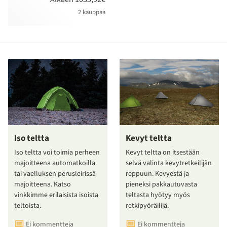
2 kauppaa
Iso teltta
Kevyt teltta
Iso teltta voi toimia perheen
Kevyt teltta on itsestään
majoitteena automatkoilla
selvä valinta kevytretkeilijän
tai vaelluksen perusleirissä
reppuun. Kevyestä ja
majoitteena. Katso
pieneksi pakkautuvasta
vinkkimme erilaisista isoista
teltasta hyötyy myös
teltoista.
retkipyöräilijä.
Ei kommentteja
Ei kommentteja