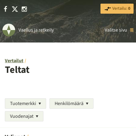
Facebook
X
Instagram
Vertailu:
0
Vaellus ja retkeily
Valitse sivu
Vertailut
Teltat
Tuotemerkki
Henkilömäärä
Vuodenajat