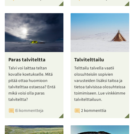
Paras talviteltta
Talvitelttailu
Talvi voi laittaa teltan
Telttailu talvella vaatii
kovalle koetukselle. Mitä
olosuhteisiin sopivien
pitää ottaa huomioon
varusteiden lisäksi taitoa ja
talvitelttaa ostaessa? Entä
tietoa talvisissa olosuhteissa
mikä voisi olla paras
toimimiseen. Lue vinkkimme
talviteltta?
talvitelttailuun.
Ei kommentteja
2 kommenttia