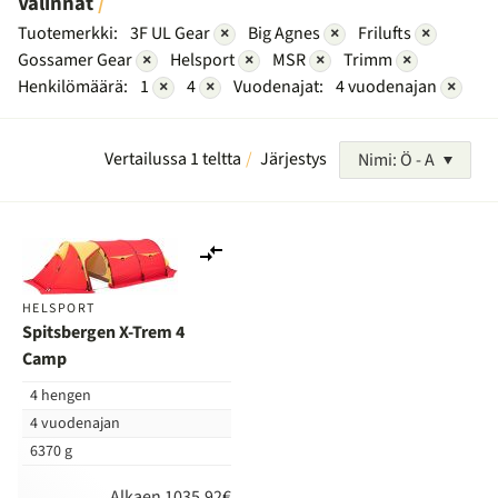
Valinnat
Tuotemerkki:
3F UL Gear
×
Big Agnes
×
Frilufts
×
Gossamer Gear
×
Helsport
×
MSR
×
Trimm
×
Henkilömäärä:
1
×
4
×
Vuodenajat:
4 vuodenajan
×
Vertailussa 1 teltta
Järjestys
Nimi: Ö - A
Lisää
vertailuun
HELSPORT
Spitsbergen X-Trem 4
Camp
4 hengen
4 vuodenajan
6370 g
Alkaen 1035,92€