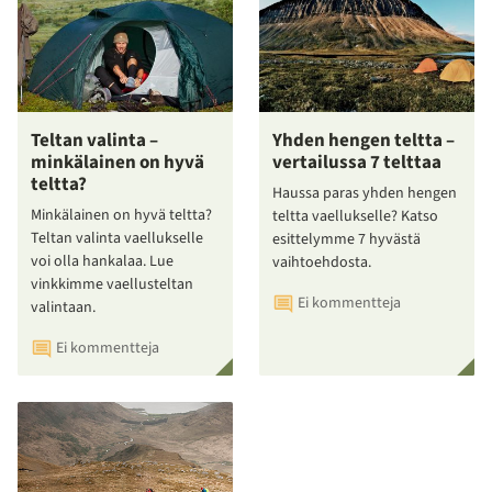
Teltan valinta –
Yhden hengen teltta –
minkälainen on hyvä
vertailussa 7 telttaa
teltta?
Haussa paras yhden hengen
Minkälainen on hyvä teltta?
teltta vaellukselle? Katso
Teltan valinta vaellukselle
esittelymme 7 hyvästä
voi olla hankalaa. Lue
vaihtoehdosta.
vinkkimme vaellusteltan
Ei kommentteja
valintaan.
Ei kommentteja