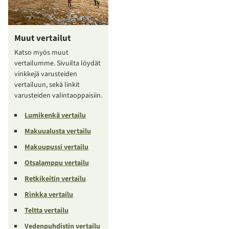
Muut vertailut
Katso myös muut
vertailumme. Sivuilta löydät
vinkkejä varusteiden
vertailuun, sekä linkit
varusteiden valintaoppaisiin.
Lumikenkä vertailu
Makuualusta vertailu
Makuupussi vertailu
Otsalamppu vertailu
Retkikeitin vertailu
Rinkka vertailu
Teltta vertailu
Vedenpuhdistin vertailu